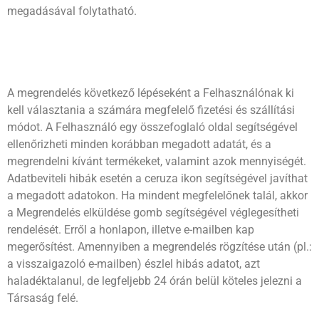
megadásával folytatható.
A megrendelés következő lépéseként a Felhasználónak ki
kell választania a számára megfelelő fizetési és szállítási
módot. A Felhasználó egy összefoglaló oldal segítségével
ellenőrizheti minden korábban megadott adatát, és a
megrendelni kívánt termékeket, valamint azok mennyiségét.
Adatbeviteli hibák esetén a ceruza ikon segítségével javíthat
a megadott adatokon. Ha mindent megfelelőnek talál, akkor
a Megrendelés elküldése gomb segítségével véglegesítheti
rendelését. Erről a honlapon, illetve e-mailben kap
megerősítést. Amennyiben a megrendelés rögzítése után (pl.:
a visszaigazoló e-mailben) észlel hibás adatot, azt
haladéktalanul, de legfeljebb 24 órán belül köteles jelezni a
Társaság felé.