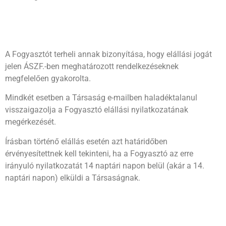
A Fogyasztót terheli annak bizonyítása, hogy elállási jogát
jelen ÁSZF.-ben meghatározott rendelkezéseknek
megfelelően gyakorolta.
Mindkét esetben a Társaság e-mailben haladéktalanul
visszaigazolja a Fogyasztó elállási nyilatkozatának
megérkezését.
Írásban történő elállás esetén azt határidőben
érvényesítettnek kell tekinteni, ha a Fogyasztó az erre
irányuló nyilatkozatát 14 naptári napon belül (akár a 14.
naptári napon) elküldi a Társaságnak.