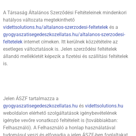
A Társaság Általános Szerződési Feltételeinek mindenkori
hatályos változata megtekinthető
videttsolutions.hu/altalanos-szerzodesi-feltetelek
és a
gyogyaszatisegedeszkozellatas.hu/altalanos-szerzodesi-
feltetelek
internet címeken. Itt kerülnek közzétételre az
esetleges változtatások is. Jelen szerződési feltételek
állandó mellékletét képezik a fizetési és szállítási feltételek
is.
Jelen ÁSZF tartalmazza a
gyogyaszatisegedeszkozellatas.hu
és
videttsolutions.hu
weboldalon elérhető szolgáltatások igénybevételének
igénybe vevőre vonatkozó feltételeit is (továbbiakban:
Felhasználó). A Felhasználó a honlap használatával
tudomásul veszi és elfogadja a jelen ÁSZF-ben foglaltakat.