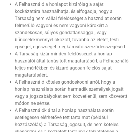
A Felhasználó a honlapot kizárólag a saját
kockázatára használhatja, és elfogadja, hogy a
Társaság nem vállal felelősséget a használat során
felmerülő vagyoni és nem vagyoni károkért a
szándékosan, súlyos gondatlansággal, vagy
bűncselekménnyel okozott, továbbá az életet, testi
épséget, egészséget megkárosító szerződésszegésért.
A Társaság kizár minden felelősséget a honlap
használói által tanúsított magatartásért, a Felhasználó
teljes mértékben és kizárólagosan felelős saját
magatartásáért.
A Felhasználó köteles gondoskodni arról, hogy a
honlap használata során harmadik személyek jogait
vagy a jogszabályokat sem közvetlenül, sem közvetett
módon ne sértse.
A Felhasználók által a honlap használata során
esetlegesen elérhetővé tett tartalmat (például
hozzászólás) a Társaság jogosult, de nem köteles
ellenőrizni, és a közzétett tartalmak tekintetében a