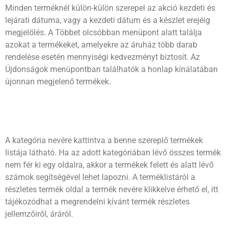
Minden terméknél külön-külön szerepel az akció kezdeti és
lejárati dátuma, vagy a kezdeti dátum és a készlet erejéig
megjelölés. A Többet olcsóbban menüpont alatt találja
azokat a termékeket, amelyekre az áruház több darab
rendelése esetén mennyiségi kedvezményt biztosít. Az
Újdonságok menüpontban találhatók a honlap kínálatában
újonnan megjelenő termékek.
A kategória nevére kattintva a benne szereplő termékek
listája látható. Ha az adott kategóriában lévő összes termék
nem fér ki egy oldalra, akkor a termékek felett és alatt lévő
számok segítségével lehet lapozni. A terméklistáról a
részletes termék oldal a termék nevére klikkelve érhető el, itt
tájékozódhat a megrendelni kívánt termék részletes
jellemzőiről, áráról.