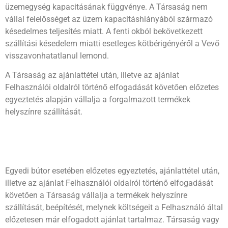
üzemegység kapacitásának függvénye. A Társaság nem
vállal felelősséget az üzem kapacitáshiányából származó
késedelmes teljesítés miatt. A fenti okból bekövetkezett
szállítási késedelem miatti esetleges kötbérigényéről a Vevő
visszavonhatatlanul lemond.
A Társaság az ajánlattétel után, illetve az ajánlat
Felhasználói oldalról történő elfogadását követően előzetes
egyeztetés alapján vállalja a forgalmazott termékek
helyszínre szállítását.
Egyedi bútor esetében előzetes egyeztetés, ajánlattétel után,
illetve az ajánlat Felhasználói oldalról történő elfogadását
követően a Társaság vállalja a termékek helyszínre
szállítását, beépítését, melynek költségeit a Felhasználó által
előzetesen már elfogadott ajánlat tartalmaz. Társaság vagy