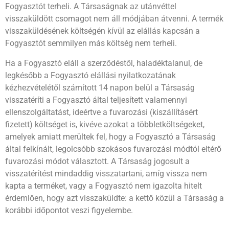
Fogyasztót terheli. A Társaságnak az utánvéttel
visszaküldött csomagot nem áll módjában átvenni. A termék
visszaküldésének költségén kívül az elállás kapcsán a
Fogyasztót semmilyen más költség nem terheli.
Ha a Fogyasztó eláll a szerződéstől, haladéktalanul, de
legkésőbb a Fogyasztó elállási nyilatkozatának
kézhezvételétől számított 14 napon belül a Társaság
visszatéríti a Fogyasztó által teljesített valamennyi
ellenszolgáltatást, ideértve a fuvarozási (kiszállításért
fizetett) költséget is, kivéve azokat a többletköltségeket,
amelyek amiatt merültek fel, hogy a Fogyasztó a Társaság
által felkínált, legolcsóbb szokásos fuvarozási módtól eltérő
fuvarozási módot választott. A Társaság jogosult a
visszatérítést mindaddig visszatartani, amíg vissza nem
kapta a terméket, vagy a Fogyasztó nem igazolta hitelt
érdemlően, hogy azt visszaküldte: a kettő közül a Társaság a
korábbi időpontot veszi figyelembe.