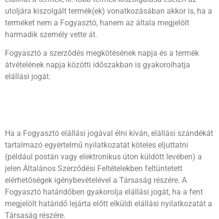
utoljára kiszolgált termék(ek) vonatkozásában akkor is, ha a
terméket nem a Fogyasztó, hanem az általa megjelölt
harmadik személy vette át.
Fogyasztó a szerződés megkötésének napja és a termék
átvételének napja közötti időszakban is gyakorolhatja
elállási jogát.
Ha a Fogyasztó elállási jogával élni kíván, elállási szándékát
tartalmazó egyértelmű nyilatkozatát köteles eljuttatni
(például postán vagy elektronikus úton küldött levében) a
jelen Általános Szerződési Feltételekben feltüntetett
elérhetőségek igénybevételével a Társaság részére. A
Fogyasztó határidőben gyakorolja elállási jogát, ha a fent
megjelölt határidő lejárta előtt elküldi elállási nyilatkozatát a
Társaság részére.