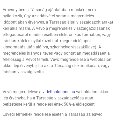
Amennyiben a Társaság ajánlatában másként nem
nyilatkozik, úgy az adásvétel során a megrendelés
időpontjában érvényes, a Társaság által visszaigazolt árakat
kell alkalmazni. A Vevő a megrendelés visszaigazolásának
elfogadásáról minden esetben elektronikus formában, vagy
írásban köteles nyilatkozni ( pl. megrendelőlapot
kinyomtatás után aláírva, szkennelve visszaküldve). A
megrendelés hiányos, téves vagy pontatlan megadásáért a
felelősség a Vevőt terheli. Vevő megrendelése a weboldalon
akkor lép érvénybe, ha azt a Társaság elektronikusan, vagy
írásban visszaigazolta.
Vevő megrendelése a
videttsolutions.hu
weboldalon akkor
lép érvénybe, ha a Társaság visszaigazolása után
befizetésre kerül a rendelési érték 50%-a előlegként.
Egyedi termékek rendelése esetén a Társaság az egyedi