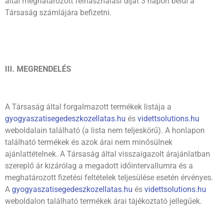
által meghatározott felhasználási díjat 3 napon belül a
Társaság számlájára befizetni.
III. MEGRENDELÉS
A Társaság által forgalmazott termékek listája a
gyogyaszatisegedeszkozellatas.hu
és
videttsolutions.hu
weboldalain található (a lista nem teljeskörű). A honlapon
található termékek és azok árai nem minősülnek
ajánlattételnek. A Társaság által visszaigazolt árajánlatban
szereplő ár kizárólag a megadott időintervallumra és a
meghatározott fizetési feltételek teljesülése esetén érvényes.
A
gyogyaszatisegedeszkozellatas.hu
és
videttsolutions.hu
weboldalon található termékek árai tájékoztató jellegűek.