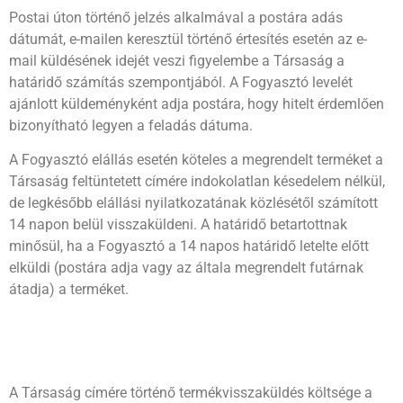
Postai úton történő jelzés alkalmával a postára adás
dátumát, e-mailen keresztül történő értesítés esetén az e-
mail küldésének idejét veszi figyelembe a Társaság a
határidő számítás szempontjából. A Fogyasztó levelét
ajánlott küldeményként adja postára, hogy hitelt érdemlően
bizonyítható legyen a feladás dátuma.
A Fogyasztó elállás esetén köteles a megrendelt terméket a
Társaság feltüntetett címére indokolatlan késedelem nélkül,
de legkésőbb elállási nyilatkozatának közlésétől számított
14 napon belül visszaküldeni. A határidő betartottnak
minősül, ha a Fogyasztó a 14 napos határidő letelte előtt
elküldi (postára adja vagy az általa megrendelt futárnak
átadja) a terméket.
A Társaság címére történő termékvisszaküldés költsége a