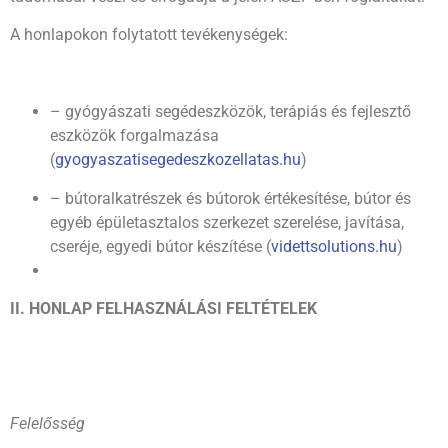
A honlapokon folytatott tevékenységek:
– gyógyászati segédeszközök, terápiás és fejlesztő
eszközök forgalmazása
(
gyogyaszatisegedeszkozellatas.hu
)
– bútoralkatrészek és bútorok értékesítése, bútor és
egyéb épületasztalos szerkezet szerelése, javítása,
cseréje, egyedi bútor készítése (
videttsolutions.hu
)
II.
HONLAP FELHASZNÁLÁSI FELTÉTELEK
Felelősség