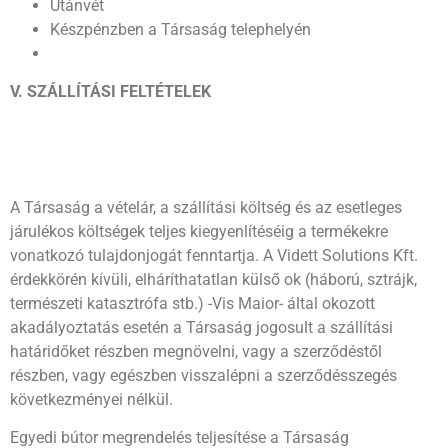
Utánvét
Készpénzben a Társaság telephelyén
V
. SZÁLLÍTÁSI FELTÉTELEK
A Társaság a vételár, a szállítási költség és az esetleges
járulékos költségek teljes kiegyenlítéséig a termékekre
vonatkozó tulajdonjogát fenntartja. A Vidett Solutions Kft.
érdekkörén kívüli, elháríthatatlan külső ok (háború, sztrájk,
természeti katasztrófa stb.) -Vis Maior- által okozott
akadályoztatás esetén a Társaság jogosult a szállítási
határidőket részben megnövelni, vagy a szerződéstől
részben, vagy egészben visszalépni a szerződésszegés
következményei nélkül.
Egyedi bútor megrendelés teljesítése a Társaság