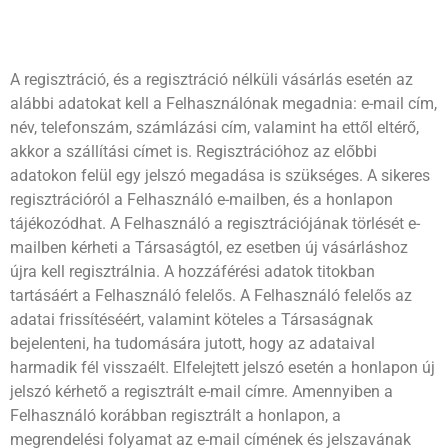
A regisztráció, és a regisztráció nélküli vásárlás esetén az
alábbi adatokat kell a Felhasználónak megadnia: e-mail cím,
név, telefonszám, számlázási cím, valamint ha ettől eltérő,
akkor a szállítási címet is. Regisztrációhoz az előbbi
adatokon felül egy jelszó megadása is szükséges. A sikeres
regisztrációról a Felhasználó e-mailben, és a honlapon
tájékozódhat. A Felhasználó a regisztrációjának törlését e-
mailben kérheti a Társaságtól, ez esetben új vásárláshoz
újra kell regisztrálnia. A hozzáférési adatok titokban
tartásáért a Felhasználó felelős. A Felhasználó felelős az
adatai frissítéséért, valamint köteles a Társaságnak
bejelenteni, ha tudomására jutott, hogy az adataival
harmadik fél visszaélt. Elfelejtett jelszó esetén a honlapon új
jelszó kérhető a regisztrált e-mail címre. Amennyiben a
Felhasználó korábban regisztrált a honlapon, a
megrendelési folyamat az e-mail címének és jelszavának