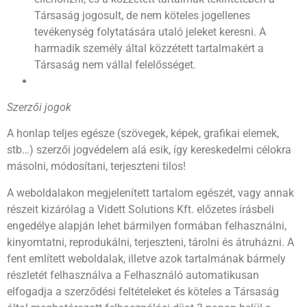
Társaság jogosult, de nem köteles jogellenes
tevékenység folytatására utaló jeleket keresni. A
harmadik személy által közzétett tartalmakért a
Társaság nem vállal felelősséget.
Szerzői jogok
A honlap teljes egésze (szövegek, képek, grafikai elemek,
stb…) szerzői jogvédelem alá esik, így kereskedelmi célokra
másolni, módosítani, terjeszteni tilos!
A weboldalakon megjelenített tartalom egészét, vagy annak
részeit kizárólag a Vidett Solutions Kft. előzetes írásbeli
engedélye alapján lehet bármilyen formában felhasználni,
kinyomtatni, reprodukálni, terjeszteni, tárolni és átruházni. A
fent említett weboldalak, illetve azok tartalmának bármely
részletét felhasználva a Felhasználó automatikusan
elfogadja a szerződési feltételeket és köteles a Társaság