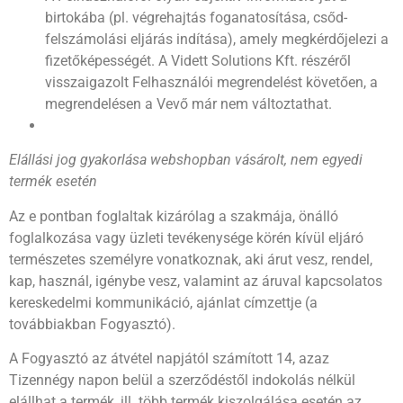
birtokába (pl. végrehajtás foganatosítása, csőd-
felszámolási eljárás indítása), amely megkérdőjelezi a
fizetőképességét. A Vidett Solutions Kft. részéről
visszaigazolt Felhasználói megrendelést követően, a
megrendelésen a Vevő már nem változtathat.
Elállási jog gyakorlása webshopban vásárolt, nem egyedi
termék esetén
Az e pontban foglaltak kizárólag a szakmája, önálló
foglalkozása vagy üzleti tevékenysége körén kívül eljáró
természetes személyre vonatkoznak, aki árut vesz, rendel,
kap, használ, igénybe vesz, valamint az áruval kapcsolatos
kereskedelmi kommunikáció, ajánlat címzettje (a
továbbiakban Fogyasztó).
A Fogyasztó az átvétel napjától számított 14, azaz
Tizennégy napon belül a szerződéstől indokolás nélkül
elállhat a termék, ill. több termék kiszolgálása esetén az