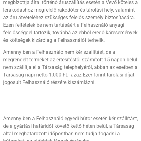
megbízottja által történő áruszállítás esetén a Vevő köteles a
lerakodáshoz megfelelő rakodótér és tárolási hely, valamint
az áru átvételéhez szükséges felelős személy biztosítására.
Ezen feltételek be nem tartásáért a Felhasználó anyagi
felelősséggel tartozik, továbbá az ebből eredő káresemények
és költségek kizárólag a Felhasználót terhelik.
Amennyiben a Felhasználó nem kér szállítást, de a
megrendelt terméket az értesítéstől számított 15 napon belül
nem szállítja el a Társaság telephelyéről, abban az esetben a
Társaság napi nettó 1.000 Ft.- azaz Ezer forint tárolási díjat
jogosult Felhasználó részére kiszámlázni.
Amennyiben a Felhasználó egyedi bútor esetén kér szállítást,
de a gyártási határidőt követő kettő héten belül, a Társaság
által meghatározott időpontban nem tudja fogadni a