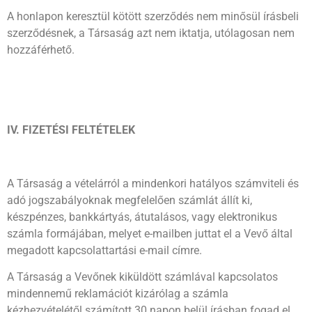
A honlapon keresztül kötött szerződés nem minősül írásbeli
szerződésnek, a Társaság azt nem iktatja, utólagosan nem
hozzáférhető.
I
V. FIZETÉSI FELTÉTELEK
A Társaság a vételárról a mindenkori hatályos számviteli és
adó jogszabályoknak megfelelően számlát állít ki,
készpénzes, bankkártyás, átutalásos, vagy elektronikus
számla formájában, melyet e-mailben juttat el a Vevő által
megadott kapcsolattartási e-mail címre.
A Társaság a Vevőnek kiküldött számlával kapcsolatos
mindennemű reklamációt kizárólag a számla
kézhezvételétől számított 30 napon belül írásban fogad el,