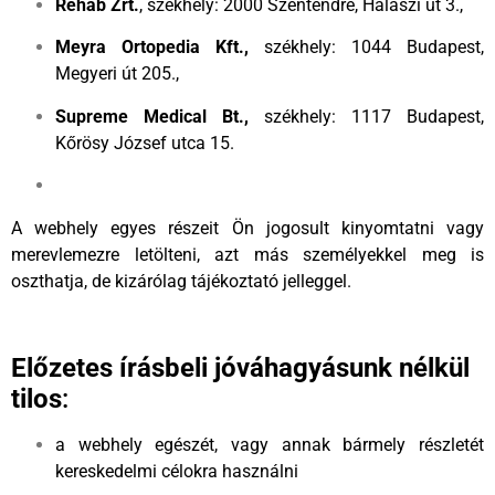
Rehab Zrt.
, székhely: 2000 Szentendre, Halászi út 3.,
Meyra Ortopedia Kft.,
székhely: 1044 Budapest,
Megyeri út 205.,
Supreme Medical Bt.,
székhely: 1117 Budapest,
Kőrösy József utca 15.
A webhely egyes részeit Ön jogosult kinyomtatni vagy
merevlemezre letölteni, azt más személyekkel meg is
oszthatja, de kizárólag tájékoztató jelleggel.
Előzetes írásbeli jóváhagyásunk nélkül
tilos
:
a webhely egészét, vagy annak bármely részletét
kereskedelmi célokra használni