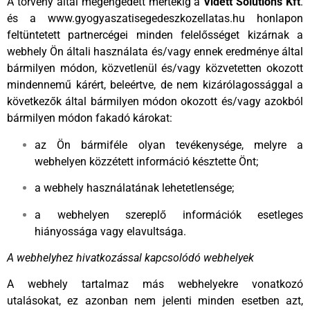
A törvény által megengedett mértékig a
Vidett Solutions Kft
.
és a www.gyogyaszatisegedeszkozellatas.hu honlapon
feltüntetett partnercégei minden felelősséget kizárnak a
webhely Ön általi használata és/vagy ennek eredménye által
bármilyen módon, közvetlenül és/vagy közvetetten okozott
mindennemű kárért, beleértve, de nem kizárólagossággal a
következők által bármilyen módon okozott és/vagy azokból
bármilyen módon fakadó károkat:
az Ön bármiféle olyan tevékenysége, melyre a
webhelyen közzétett információ késztette Önt;
a webhely használatának lehetetlensége;
a webhelyen szereplő információk esetleges
hiányossága vagy elavultsága.
A webhelyhez hivatkozással kapcsolódó webhelyek
A webhely tartalmaz más webhelyekre vonatkozó
utalásokat, ez azonban nem jelenti minden esetben azt,