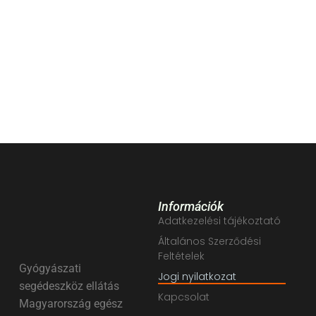
Információk
Adatkezelési tájékoztató
Általános Szerződési
Feltételek
Gyógyászati
Jogi nyilatkozat
segédeszköz ellátás
Kapcsolat
Magyarország egész