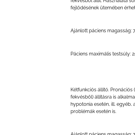
fekvésből állít. Használata 
fejlődésének ütemében érhetj
Ajánlott páciens magasság:
Páciens maximális testsúly: 2
Kétfunkciós állító. Pronációs
fekvésből) állításra is alkalm
hypotonia esetén, ill. egyéb, 
problémák esetén is.
Ajánlott páciens magasság: