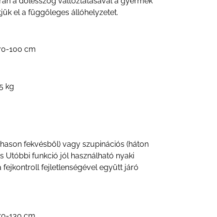
során a dőlésszög változtatásával a gyermek
ük el a függőleges állóhelyzetet.
 70-100 cm
5 kg
 (hason fekvésből) vagy szupinációs (háton
as Utóbbi funkció jól használható nyaki
a fejkontroll fejletlenségével együtt járó
 70-130 cm