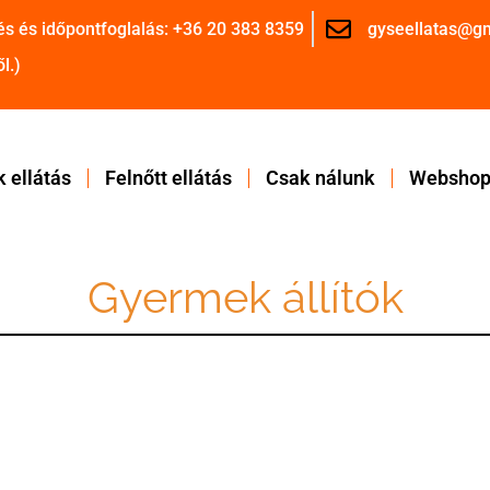
és és időpontfoglalás: +36 20 383 8359
gyseellatas@g
l.)
 ellátás
Felnőtt ellátás
Csak nálunk
Websho
Gyermek állítók