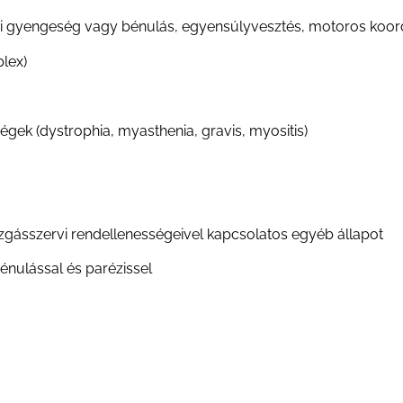
tagi gyengeség vagy bénulás, egyensúlyvesztés, motoros koo
plex)
ek (dystrophia, myasthenia, gravis, myositis)
gásszervi rendellenességeivel kapcsolatos egyéb állapot
énulással és parézissel