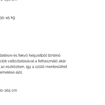
 35-45 kg
tetésre és fekvő helyzetből történő
zíciók változtatásával a felhasználó akár
t az eszközben, így a szülő mentesülhet
melése alól.
 80-165 cm