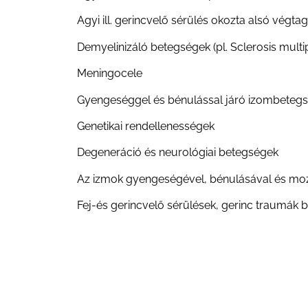
Agyi ill. gerincvelő sérülés okozta alsó vég
Demyelinizáló betegségek (pl. Sclerosis multi
Meningocele
Gyengeséggel és bénulással járó izombetegség
Genetikai rendellenességek
Degeneráció és neurológiai betegségek
Az izmok gyengeségével, bénulásával és moz
Fej-és gerincvelő sérülések, gerinc traumák b