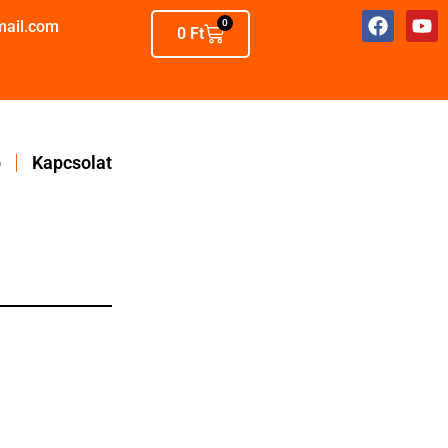
mail.com
0
0
Ft
p
Kapcsolat