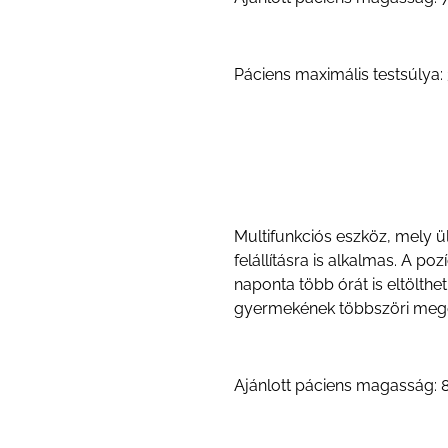
Páciens maximális testsúlya:
Multifunkciós eszköz, mely ül
felállításra is alkalmas. A po
naponta több órát is eltölthe
gyermekének többszöri mege
Ajánlott páciens magasság: