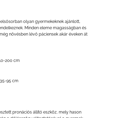
 elsősorban olyan gyermekeknek ajánlott,
l rendelkeznek. Minden eleme magasságban és
a még növésben lévő páciensek akár éveken át
 50-200 cm
: 35-95 cm
sztett pronációs állító eszköz, mely hason