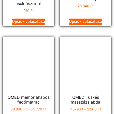
csuklószorító
28.846
Ft
919
Ft
Opciók választása
Opciók választása
QMED memóriahabos
QMED Tüskés
fedőmatrac
masszázslabda
38.860
Ft
–
84.770
Ft
1.879
Ft
–
2.260
Ft