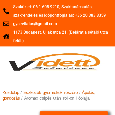
Szaküzlet: 06 1 608 9210, Szaktanácsadás,
szakrendelés és időpontfoglalás: +36 20 383 8359
gyseellatas@gmail.com
1173 Budapest, Újlak utca 21. (Bejárat a sétáló utca
felől.)
Kezdőlap
/
Eszközök gyermekek részére
/
Ápolás,
gondozás
/ Aromax csípés utáni roll-on illóolajjal