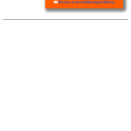
Vissza a termékkategóriákhoz