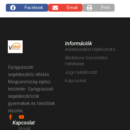
Facebook
Email
Print
Információk
Adatkezelési tájékoztató
Általános Szerződési
Feltételek
Gyógyászati
Jogi nyilatkozat
segédeszköz ellátás
Kapcsolat
Magyarország egész
területén. Gyógyászati
segédeszközök
gyermekek és felnőttek
részére.
Kapcsolat
Email: