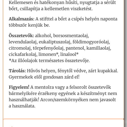
Kellemesen és hatékonyan hűsíti, nyugtatja a sérült
bőrt, csillapítja a kellemetlen viszketést.
Alkalmazás:
A stifttel a bőrt a csípés helyén naponta
többször kenjük be.
Összetevők:
alkohol, borsosmentaolaj,
levendulaolaj, eukaliptuszolaj, földimogyoróolaj,
citromolaj, törpefenyőolaj, pantenol, kamillaolaj,
cickafarkolaj, limonen*, linalool*
*Az illóolajok természetes összetevője.
Tárolás:
Hűvös helyen, fénytől védve, zárt kupakkal.
Gyermekek elől gondosan zárd el!
Figyelem!
A mentolra vagy a felsorolt összetevők
bármelyikére érzékeny egyének a készítményt nem
használhatják! Arcon/szemkörnyéken nem javasolt
a használata.