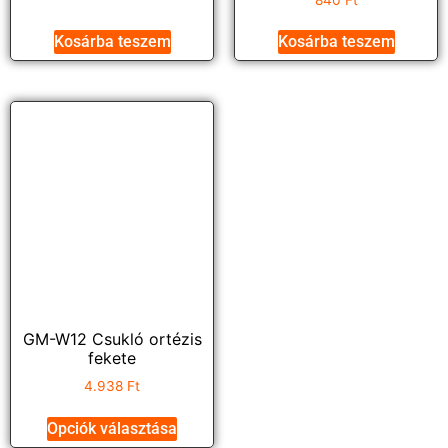
Kosárba teszem
Kosárba teszem
GM-W12 Csukló ortézis
fekete
4.938
Ft
Opciók választása