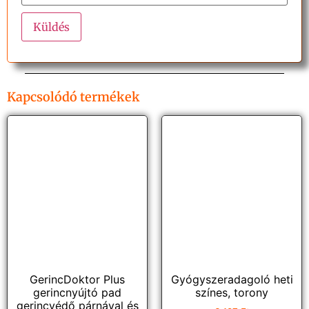
Kapcsolódó termékek
GerincDoktor Plus
Gyógyszeradagoló heti
gerincnyújtó pad
színes, torony
gerincvédő párnával és