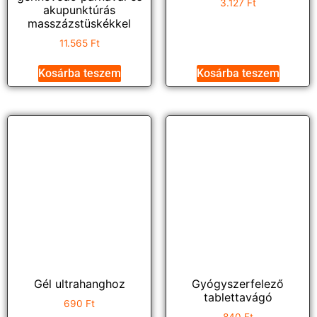
3.127
Ft
akupunktúrás
masszázstüskékkel
11.565
Ft
Kosárba teszem
Kosárba teszem
Gél ultrahanghoz
Gyógyszerfelező
tablettavágó
690
Ft
840
Ft