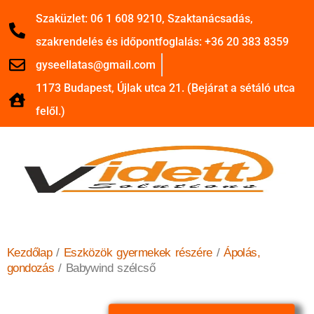
Szaküzlet: 06 1 608 9210, Szaktanácsadás,
szakrendelés és időpontfoglalás: +36 20 383 8359
gyseellatas@gmail.com
1173 Budapest, Újlak utca 21. (Bejárat a sétáló utca
felől.)
Kezdőlap
/
Eszközök gyermekek részére
/
Ápolás,
gondozás
/ Babywind szélcső