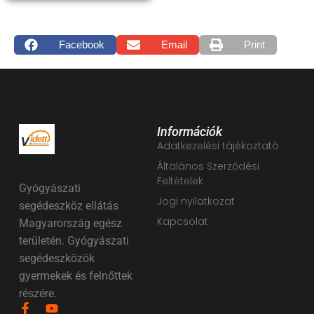
Facebook
Email
Print
Információk
Adatkezelési tájékoztató
Általános Szerződési
Feltételek
Gyógyászati
Jogi nyilatkozat
segédeszköz ellátás
Kapcsolat
Magyarország egész
területén. Gyógyászati
segédeszközök
gyermekek és felnőttek
részére.