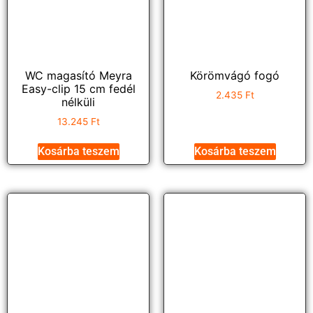
WC magasító Meyra
Körömvágó fogó
Easy-clip 15 cm fedél
2.435
Ft
nélküli
13.245
Ft
Kosárba teszem
Kosárba teszem