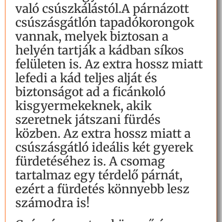
való csúszkálástól.A párnázott
csúszásgátlón tapadókorongok
vannak, melyek biztosan a
helyén tartják a kádban síkos
felületen is. Az extra hossz miatt
lefedi a kád teljes alját és
biztonságot ad a ficánkoló
kisgyermekeknek, akik
szeretnek játszani fürdés
közben. Az extra hossz miatt a
csúszásgátló ideális két gyerek
fürdetéséhez is. A csomag
tartalmaz egy térdelő párnát,
ezért a fürdetés könnyebb lesz
számodra is!