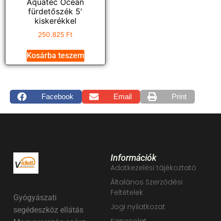
Aquatec Ocean
fürdetőszék 5′
kiskerékkel
250.825
Ft
Kosárba teszem
Facebook
Email
Print
Információk
Adatkezelési tájékoztató
Általános Szerződési
Feltételek
Gyógyászati
Jogi nyilatkozat
segédeszköz ellátás
Kapcsolat