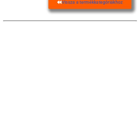
Vissza a termékkategóriákhoz