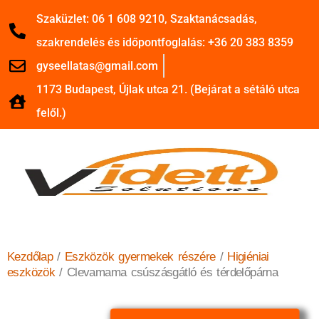
Szaküzlet: 06 1 608 9210, Szaktanácsadás,
szakrendelés és időpontfoglalás: +36 20 383 8359
gyseellatas@gmail.com
1173 Budapest, Újlak utca 21. (Bejárat a sétáló utca
felől.)
Kezdőlap
/
Eszközök gyermekek részére
/
Higiéniai
eszközök
/ Clevamama csúszásgátló és térdelőpárna