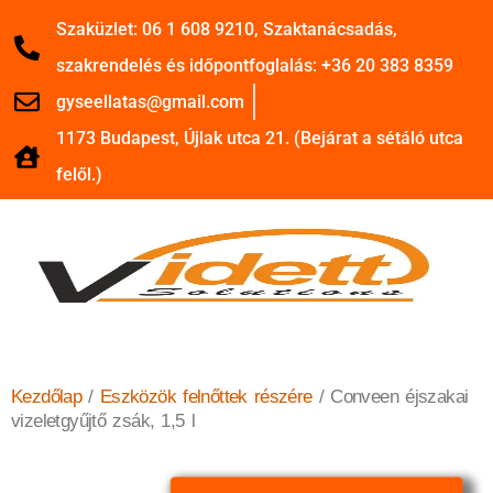
Szaküzlet: 06 1 608 9210, Szaktanácsadás,
szakrendelés és időpontfoglalás: +36 20 383 8359
gyseellatas@gmail.com
1173 Budapest, Újlak utca 21. (Bejárat a sétáló utca
felől.)
Kezdőlap
/
Eszközök felnőttek részére
/ Conveen éjszakai
vizeletgyűjtő zsák, 1,5 l