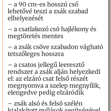
– a 90 cm-es hosszú cső
lehetővé teszi a zsák szabad
elhelyezését
– a csatlakozó csõ hajlékony és
megtöretés mentes
– a zsák csöve szabadon vágható
tetszőleges hosszra
– a csatos jellegű leeresztő
rendszer a zsák alján helyezkedi
el: az elzáró csat felső részét
megnyomva a szelep megnyílik,
elengedve pedig elzáródik
– zsák alsó és felsõ szélén
kialakított nyílások segítségével