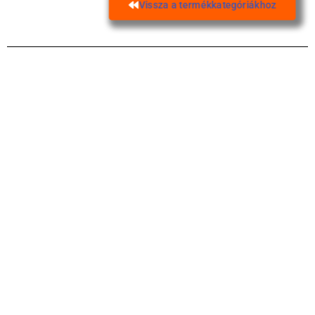
Vissza a termékkategóriákhoz