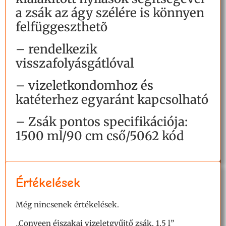
a zsák az ágy szélére is könnyen
felfüggeszthetõ
– rendelkezik
visszafolyásgátlóval
– vizeletkondomhoz és
katéterhez egyaránt kapcsolható
– Zsák pontos specifikációja:
1500 ml/90 cm cső/5062 kód
Értékelések
Még nincsenek értékelések.
„Conveen éjszakai vizeletgyűjtő zsák, 1,5 l”