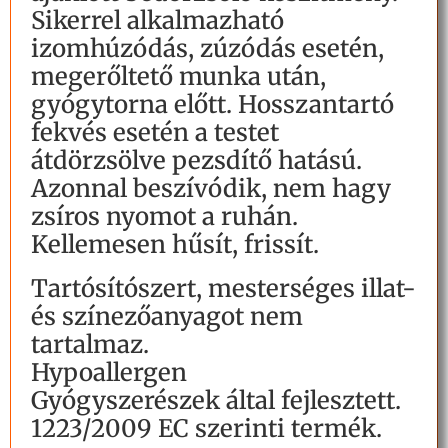
Sikerrel alkalmazható
izomhúzódás, zúzódás esetén,
megerőltető munka után,
gyógytorna előtt. Hosszantartó
fekvés esetén a testet
átdörzsölve pezsdítő hatású.
Azonnal beszívódik, nem hagy
zsíros nyomot a ruhán.
Kellemesen hűsít, frissít.
Tartósítószert, mesterséges illat-
és színezőanyagot nem
tartalmaz.
Hypoallergen
Gyógyszerészek által fejlesztett.
1223/2009 EC szerinti termék.