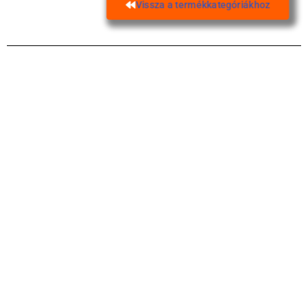
Vissza a termékkategóriákhoz