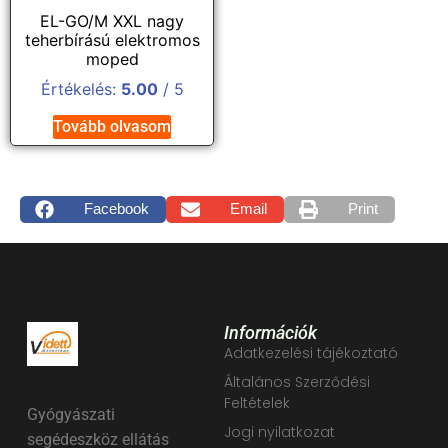
EL-GO/M XXL nagy
teherbírású elektromos
moped
Értékelés:
5.00
/ 5
Tovább olvasom
Facebook
Email
Print
Információk
Adatkezelési tájékoztató
Általános Szerződési
Feltételek
Gyógyászati
Jogi nyilatkozat
segédeszköz ellátás