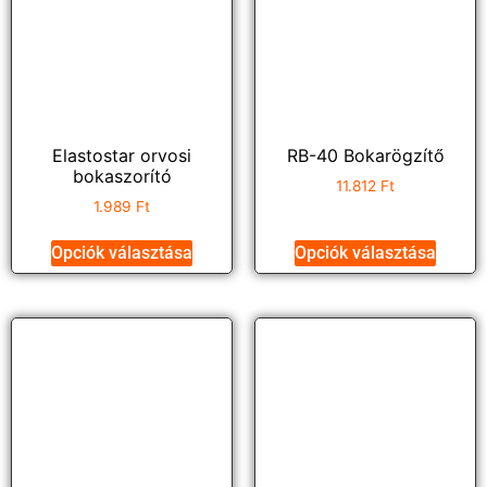
Elastostar orvosi
RB-40 Bokarögzítő
bokaszorító
11.812
Ft
1.989
Ft
Opciók választása
Opciók választása