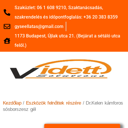
Szaküzlet: 06 1 608 9210, Szaktanácsadás,
szakrendelés és időpontfoglalás: +36 20 383 8359
gyseellatas@gmail.com
1173 Budapest, Újlak utca 21. (Bejárat a sétáló utca
felől.)
Kezdőlap
/
Eszközök felnőttek részére
/ Dr.Kelen kámforos
sósborszesz gél