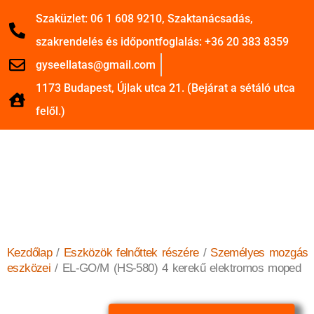
Szaküzlet: 06 1 608 9210, Szaktanácsadás,
szakrendelés és időpontfoglalás: +36 20 383 8359
gyseellatas@gmail.com
1173 Budapest, Újlak utca 21. (Bejárat a sétáló utca
felől.)
Kezdőlap
/
Eszközök felnőttek részére
/
Személyes mozgás
eszközei
/ EL-GO/M (HS-580) 4 kerekű elektromos moped