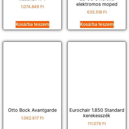
elektromos moped
1.074.849
Ft
635.518
Ft
Kosárba teszem
Kosárba teszem
Otto Bock Avantgarde
Eurochair 1.850 Standard
kerekesszék
1.062.617
Ft
111.079
Ft