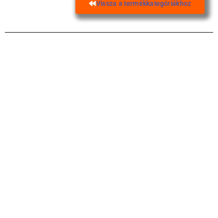
Vissza a termékkategóriákhoz