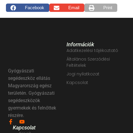
Facebook
Email
Print
Információk
Adatkezelési tájékoztató
Általános Szerződési
Feltételek
Gyógyászati
Jogi nyilatkozat
segédeszköz ellátás
Kapcsolat
Magyarország egész
területén. Gyógyászati
segédeszközök
gyermekek és felnőttek
részére.
Kapcsolat