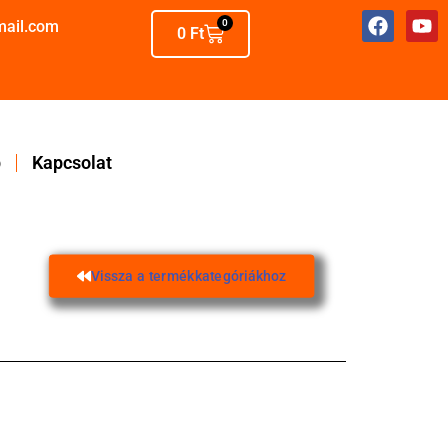
mail.com
0
0
Ft
p
Kapcsolat
Vissza a termékkategóriákhoz