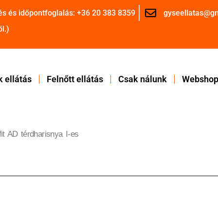
és és időpontfoglalás: +36 20 383 8359
gyseellatas@g
l.)
 ellátás
Felnőtt ellátás
Csak nálunk
Websho
fit AD térdharisnya I-es