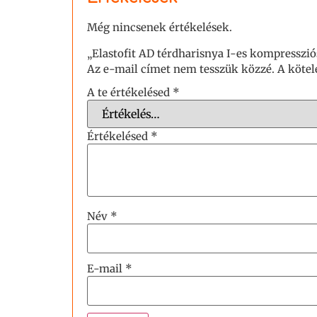
Még nincsenek értékelések.
„Elastofit AD térdharisnya I-es kompressziós
Az e-mail címet nem tesszük közzé.
A köte
A te értékelésed
*
Értékelésed
*
Név
*
E-mail
*