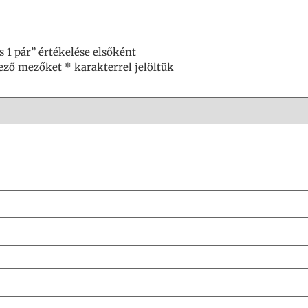
 1 pár” értékelése elsőként
lező mezőket
*
karakterrel jelöltük