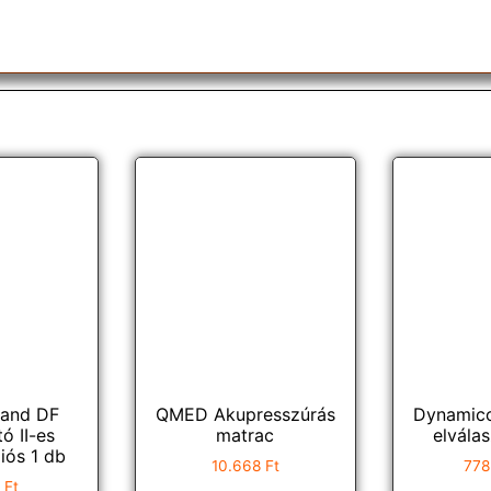
tand DF
QMED Akupresszúrás
Dynamico
tó II-es
matrac
elválas
iós 1 db
10.668
Ft
778
0
Ft