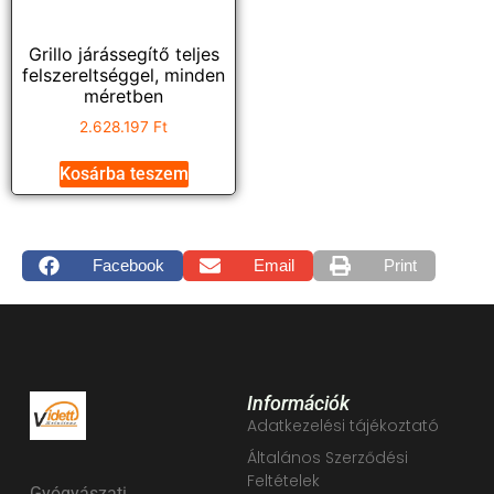
Grillo járássegítő teljes
felszereltséggel, minden
méretben
2.628.197
Ft
Kosárba teszem
Facebook
Email
Print
Információk
Adatkezelési tájékoztató
Általános Szerződési
Feltételek
Gyógyászati