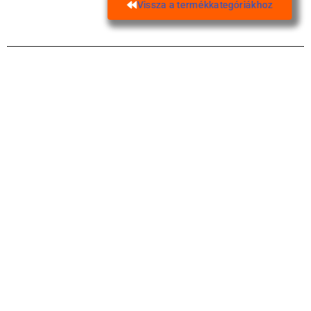
Vissza a termékkategóriákhoz