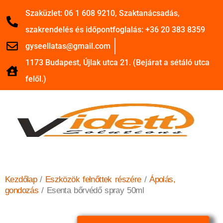
Szaküzlet: 06 1 608 9210, Szaktanácsadás,
szakrendelés és időpontfoglalás: +36 20 383 8359
gyseellatas@gmail.com
1173 Budapest, Újlak utca 21. (Bejárat a sétáló utca
felől.)
Kezdőlap
/
Eszközök felnőttek részére
/
Ápolás,
gondozás
/ Esenta bőrvédő spray 50ml