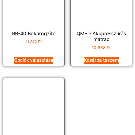
RB-40 Bokarögzítő
QMED Akupresszúrás
matrac
11.812
Ft
10.668
Ft
Opciók választása
Kosárba teszem