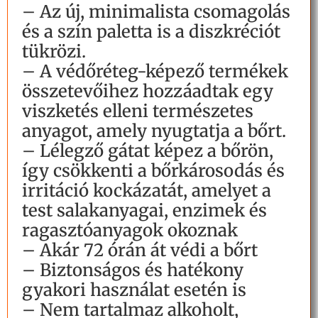
– Az új, minimalista csomagolás
és a szín paletta is a diszkréciót
tükrözi.
– A védőréteg-képező termékek
összetevőihez hozzáadtak egy
viszketés elleni természetes
anyagot, amely nyugtatja a bőrt.
– Lélegző gátat képez a bőrön,
így csökkenti a bőrkárosodás és
irritáció kockázatát, amelyet a
test salakanyagai, enzimek és
ragasztóanyagok okoznak
– Akár 72 órán át védi a bőrt
– Biztonságos és hatékony
gyakori használat esetén is
– Nem tartalmaz alkoholt,