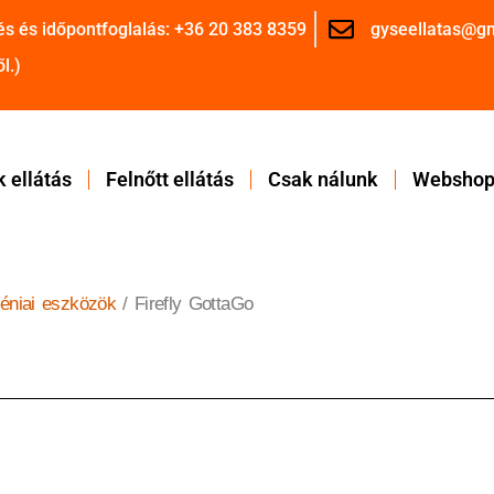
és és időpontfoglalás: +36 20 383 8359
gyseellatas@g
l.)
 ellátás
Felnőtt ellátás
Csak nálunk
Websho
iéniai eszközök
/ Firefly GottaGo