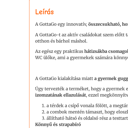
Leírás
A GottaGo egy innovatív,
összecsukható, ho
A GottaGo-t az aktív családokat szem előtt 
otthon és bárhol máshol.
Az egész egy praktikus
hátizsákba csomago
WC ülőke, ami a gyermekek számára könnyebb
A GottaGo kialakítása miatt
a gyermek gugg
Úgy tervezték a terméket, hogy a gyermek egy
izomzatának ellazulását
, ezzel megkönnyítve
a térdek a csípő vonala fölött, a megt
a combok mentén támaszt, hogy elosz
állítható hátsó és oldalsó rész a testt
Könnyű és strapabíró