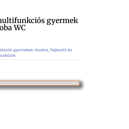
multifunkciós gyermek
zoba WC
zközök gyermekek részére
,
Fejlesztő és
 eszközök