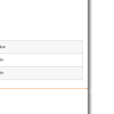
tkor
 év
 év