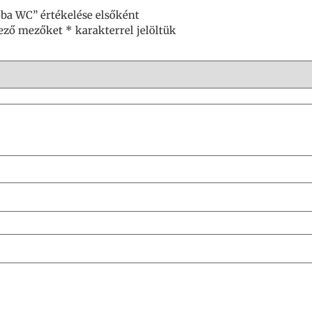
ba WC” értékelése elsőként
lező mezőket
*
karakterrel jelöltük