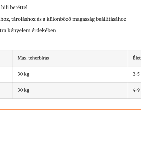
 bili betéttel
oz, tároláshoz és a különböző magasság beállításához
tra kényelem érdekében
Max. teherbírás
Éle
30 kg
2-5
30 kg
4-9