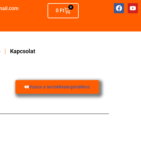
mail.com
0
0
Ft
p
Kapcsolat
Vissza a termékkategóriákhoz