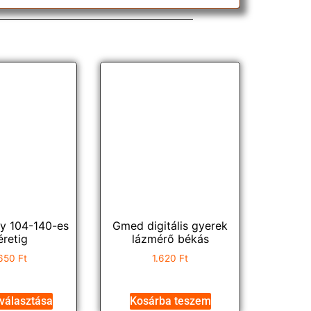
dy 104-140-es
Gmed digitális gyerek
retig
lázmérő békás
650
Ft
1.620
Ft
választása
Kosárba teszem