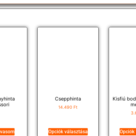
nyhinta
Csepphinta
Kisfiú bo
sori
mé
14.490
Ft
3.
lvasom
Opciók választása
Opciók 