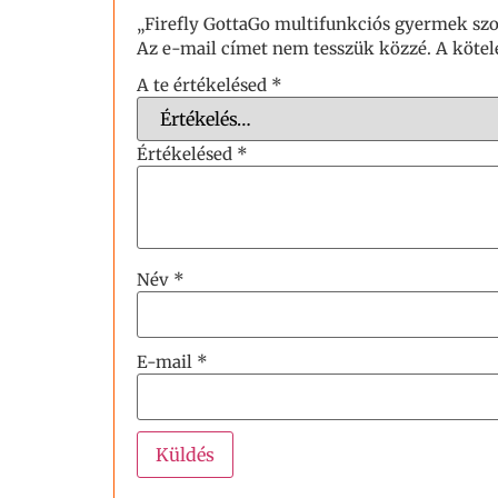
„Firefly GottaGo multifunkciós gyermek szo
Az e-mail címet nem tesszük közzé.
A köte
A te értékelésed
*
Értékelésed
*
Név
*
E-mail
*