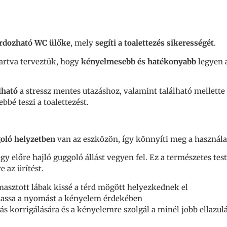
rdozható WC ülőke
, mely
segíti a toalettezés sikerességét
.
tartva terveztük, hogy
kényelmesebb és hatékonyabb
legyen 
lható
a stressz mentes utazáshoz, valamint található mellette
é teszi a toalettezést.
oló helyzetben
van az eszközön, így könnyíti meg a használa
 előre hajló guggoló állást vegyen fel. Ez a természetes test
 az ürítést.
ámasztott lábak kissé a térd mögött helyezkednek el
lassa a nyomást a kényelem érdekében
artás korrigálására és a kényelemre szolgál a minél jobb ellazu