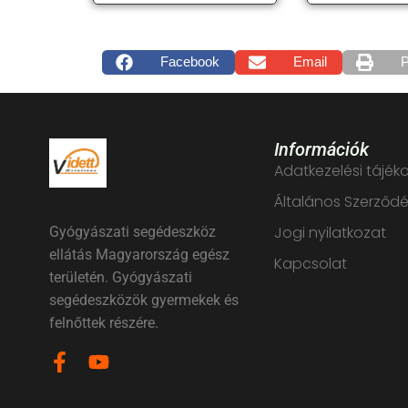
Facebook
Email
P
Információk
Adatkezelési tájék
Általános Szerződés
Jogi nyilatkozat
Gyógyászati segédeszköz
ellátás Magyarország egész
Kapcsolat
területén. Gyógyászati
segédeszközök gyermekek és
felnőttek részére.