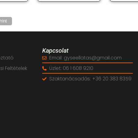
rint
Kapcsolat
oztató
Email: gyseellatas@gmail.com
i Feltételek
Üzlet: 06 1 608 9210
Szaktanácsadás: +36 20 383 8359