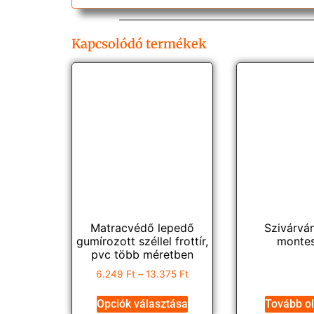
Kapcsolódó termékek
Matracvédő lepedő
Szivárvá
gumírozott széllel frottír,
montes
pvc több méretben
6.249
Ft
–
13.375
Ft
Opciók választása
Tovább o