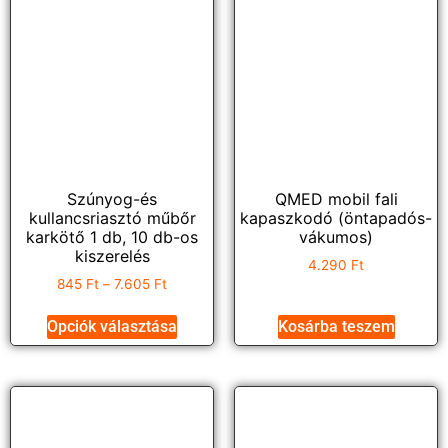
Szúnyog-és
QMED mobil fali
kullancsriasztó műbőr
kapaszkodó (öntapadós-
karkötő 1 db, 10 db-os
vákumos)
kiszerelés
4.290
Ft
845
Ft
–
7.605
Ft
Opciók választása
Kosárba teszem