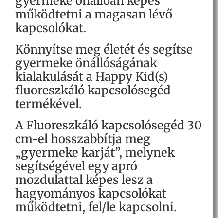
gyermeke önállóan képes
működtetni a magasan lévő
kapcsolókat.
Könnyítse meg életét és segítse
gyermeke önállóságának
kialakulását a Happy Kid(s)
fluoreszkáló kapcsolósegéd
termékével.
A Fluoreszkáló kapcsolósegéd 30
cm-el hosszabbítja meg
„gyermeke karját”, melynek
segítségével egy apró
mozdulattal képes lesz a
hagyományos kapcsolókat
működtetni, fel/le kapcsolni.