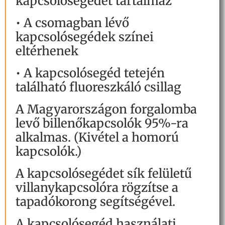
kapcsolósegédet tartalmaz
• A csomagban lévő
kapcsolósegédek színei
eltérhenek
• A kapcsolósegéd tetején
található fluoreszkáló csillag
A Magyarországon forgalomba
levő billenőkapcsolók 95%-ra
alkalmas. (Kivétel a homorú
kapcsolók.)
A kapcsolósegédet sík felületű
villanykapcsolóra rögzítse a
tapadókorong segítségével.
A kapcsolósegéd használati