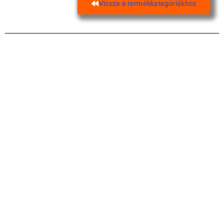
Vissza a termékkategóriákhoz