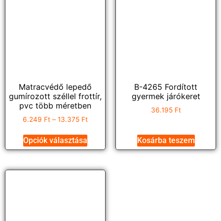
Matracvédő lepedő
B-4265 Fordított
gumírozott széllel frottír,
gyermek járókeret
pvc több méretben
36.195
Ft
6.249
Ft
–
13.375
Ft
Opciók választása
Kosárba teszem