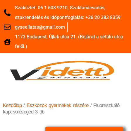
Szaküzlet: 06 1 608 9210, Szaktanácsadás,
szakrendelés és időpontfoglalás: +36 20 383 8359
gyseellatas@gmail.com
1173 Budapest, Újlak utca 21. (Bejárat a sétáló utca
felől.)
Kezdőlap
/
Eszközök gyermekek részére
/ Fluoreszkáló
kapcsolósegéd 3 db