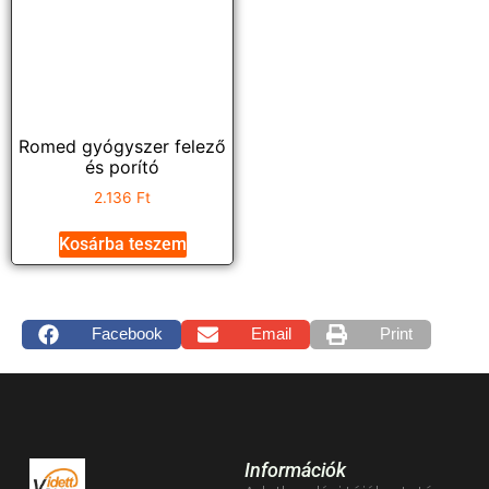
Romed gyógyszer felező
és porító
2.136
Ft
Kosárba teszem
Facebook
Email
Print
Információk