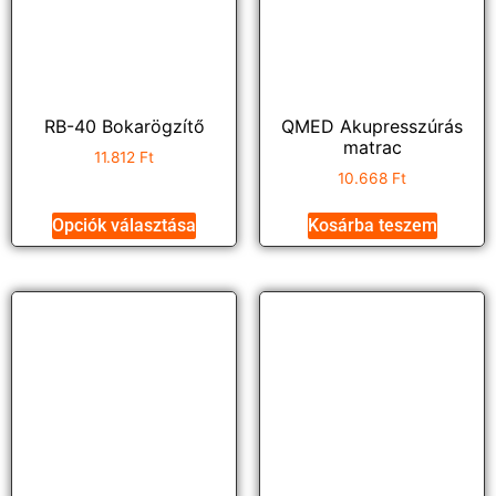
RB-40 Bokarögzítő
QMED Akupresszúrás
matrac
11.812
Ft
10.668
Ft
Opciók választása
Kosárba teszem