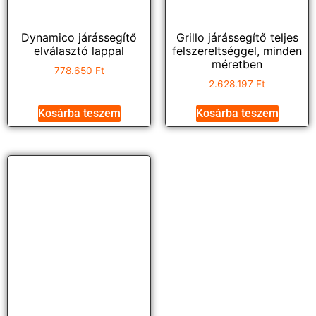
Dynamico járássegítő
Grillo járássegítő teljes
elválasztó lappal
felszereltséggel, minden
méretben
778.650
Ft
2.628.197
Ft
Kosárba teszem
Kosárba teszem