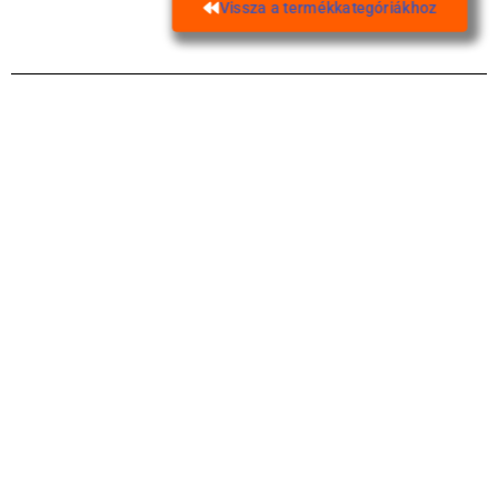
Vissza a termékkategóriákhoz