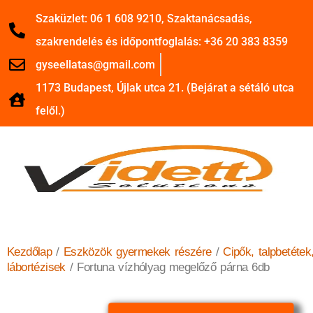
Szaküzlet: 06 1 608 9210, Szaktanácsadás,
szakrendelés és időpontfoglalás: +36 20 383 8359
gyseellatas@gmail.com
1173 Budapest, Újlak utca 21. (Bejárat a sétáló utca
felől.)
Kezdőlap
/
Eszközök gyermekek részére
/
Cipők, talpbetétek
lábortézisek
/ Fortuna vízhólyag megelőző párna 6db