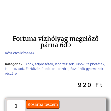
Fortuna vízhólyag megelőző
párna 6db
Részletes leírás >>>
Kategóriák:
Cipők, talpbetétek, lábortézisek
,
Cipők, talpbetétek,
lábortézisek
,
Eszközök felnőttek részére
,
Eszközök gyermekek
részére
920
Ft
Kosárba teszem