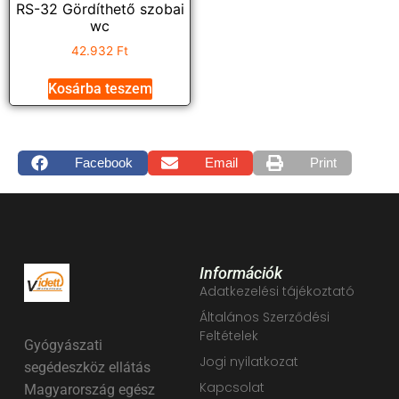
RS-32 Gördíthető szobai
wc
42.932
Ft
Kosárba teszem
Facebook
Email
Print
Információk
Adatkezelési tájékoztató
Általános Szerződési
Feltételek
Gyógyászati
Jogi nyilatkozat
segédeszköz ellátás
Kapcsolat
Magyarország egész