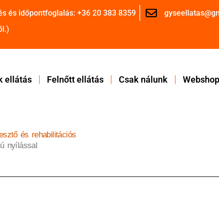
és és időpontfoglalás: +36 20 383 8359
gyseellatas@g
l.)
 ellátás
Felnőtt ellátás
Csak nálunk
Websho
lesztő és rehabilitációs
ú nyílással