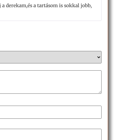
Értékelés:
a derekam,és a tartásom is sokkal jobb,
5
/ 5