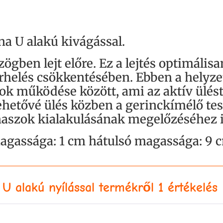
a U alakú kivágással.
gben lejt előre. Ez a lejtés optimálisan
terhelés csökkentésében. Ebben a helyz
mok működése között, ami az aktív ülé
 lehetővé ülés közben a gerinckímélő te
naszok kialakulásának megelőzéséhez i
magassága: 1 cm hátulsó magassága: 9 
U alakú nyílással
termékről 1 értékelés