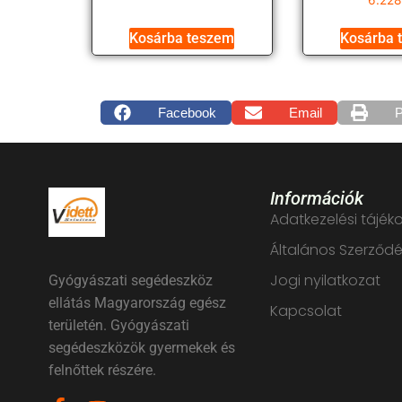
Kosárba teszem
Kosárba 
Facebook
Email
P
Információk
Adatkezelési tájék
Általános Szerződés
Jogi nyilatkozat
Gyógyászati segédeszköz
ellátás Magyarország egész
Kapcsolat
területén. Gyógyászati
segédeszközök gyermekek és
felnőttek részére.