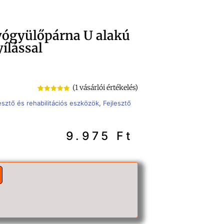
yógyülőpárna U alakú
yílással
(
1
vásárlói értékelés)
Értékelés
1
esztő és rehabilitációs eszközök
,
Fejlesztő
5.00
az 5-
ből,
értékelés
alapján
9.975
Ft