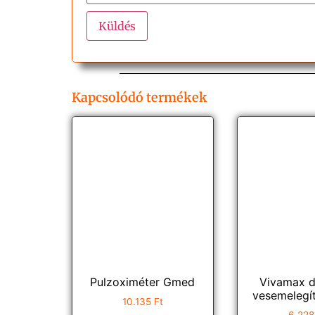
Kapcsolódó termékek
Pulzoximéter Gmed
Vivamax d
vesemelegí
10.135
Ft
6.22