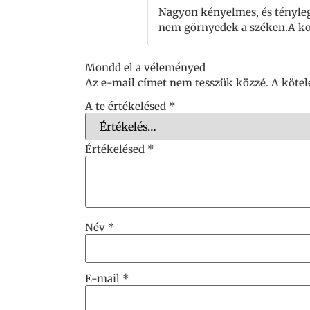
Nagyon kényelmes, és tényleg
nem görnyedek a széken.A kol
Mondd el a véleményed
Az e-mail címet nem tesszük közzé.
A köte
A te értékelésed
*
Értékelésed
*
Név
*
E-mail
*