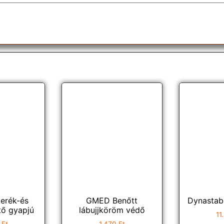
erék-és
GMED Benőtt
Dynastab
tő gyapjú
lábujjköröm védő
11
8
Ft
1.470
Ft