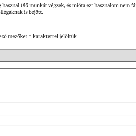
 használ.Ülő munkát végzek, és mióta ezt használom nem fáj 
légáknak is bejött.
lező mezőket
*
karakterrel jelöltük