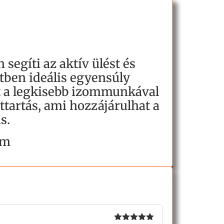
 segíti az aktív ülést és
etben ideális egyensúly
st a legkisebb izommunkával
sttartás, ami hozzájárulhat a
s.
cm