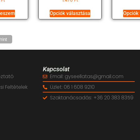
teszem
Opciók választása
Opciók 
rint
Kapcsolat
oztató
Email: gyseellatas@gmail.com
i Feltételek
Üzlet: 06 1 608 9210
Szaktanácsadás: +36 20 383 8359