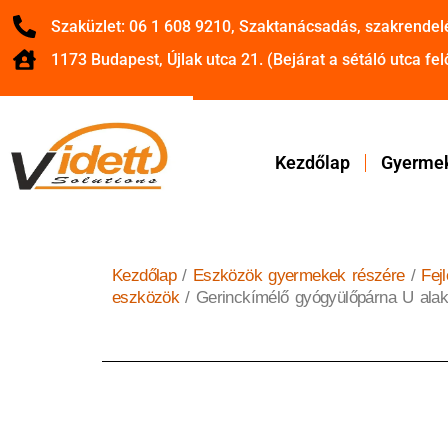
Szaküzlet: 06 1 608 9210, Szaktanácsadás, szakrendel
1173 Budapest, Újlak utca 21. (Bejárat a sétáló utca felő
Kezdőlap
Gyermek
Kezdőlap
/
Eszközök gyermekek részére
/
Fej
eszközök
/ Gerinckímélő gyógyülőpárna U alak