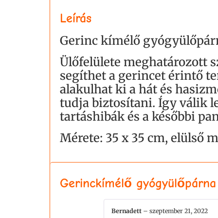
Leírás
Gerinc kímélő gyógyülőpárn
Ülőfelülete meghatározott szö
segíthet a gerincet érintő 
alakulhat ki a hát és hasiz
tudja biztosítani. Így válik
tartáshibák és a későbbi pa
Mérete: 35 x 35 cm, elülső 
Gerinckímélő gyógyülőpárna 
Bernadett
–
szeptember 21, 2022