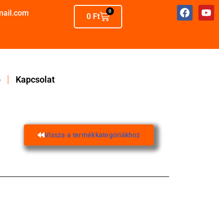
mail.com
0
0
Ft
p
Kapcsolat
Vissza a termékkategóriákhoz