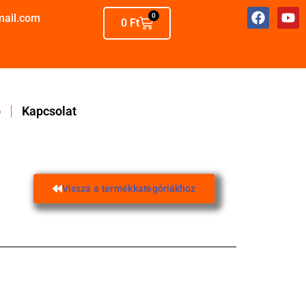
mail.com
0
0
Ft
p
Kapcsolat
Vissza a termékkategóriákhoz