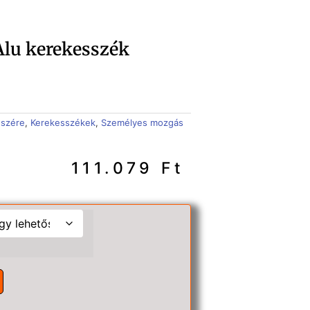
lu kerekesszék
észére
,
Kerekesszékek
,
Személyes mozgás
111.079
Ft