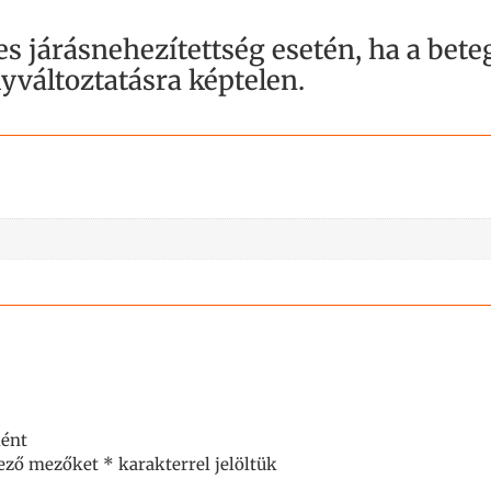
s járásnehezítettség esetén, ha a beteg
yváltoztatásra képtelen.
ként
lező mezőket
*
karakterrel jelöltük