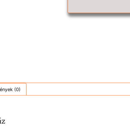
ények (0)
áz