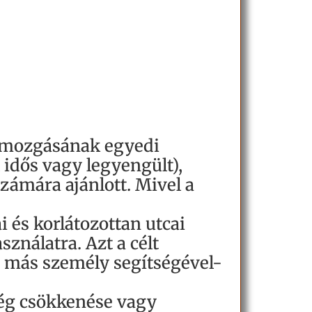
k mozgásának egyedi
 idős vagy legyengült),
ámára ajánlott. Mivel a
 és korlátozottan utcai
ználatra. Azt a célt
y más személy segítségével-
ség csökkenése vagy