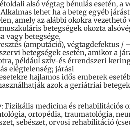
kétoldali alsó végtag bénulás esetén, a 
 Alkalmas lehet ha a beteg egyéb járás
len, amely az alábbi okokra vezethető 
omuszkuláris betegségek okozta alsóvég
sa vagy betegsége,
vesztés (amputáció), végtagdefektus / –
zervi betegségek esetén, amikor a jár
tra, például szív-és érrendszeri kerin
s elégtelenség; járási
esetekre hajlamos idős emberek esetéb
 használhatják azok a geriátriai betege
Fizikális medicina és rehabilitációs or
tológia, ortopédia, traumatológia, neu
et, sebészet, orvosi rehabilitáció (cs