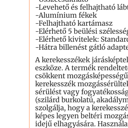
-Levehető és felhajtható láb
-Alumínium fékek
-Felhajtható kartámasz
-Elérhető 5 beülési széless
-Elérhető kivitelek: Standar
-Hátra billenést gátló adapt
A kerekesszékek járásképte
eszköze. A termék rendeltet
csökkent mozgásképességű, 
kerekesszék mozgássérültek
sérülést vagy fogyatékosság
(szilárd burkolatú, akadály
szolgálja, hogy a kerekessz
képes legyen beltéri mozgás
idejű elhagyására. Használa