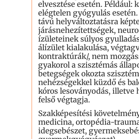
elvesztése esetén. Például: 
elégtelen gyógyulás esetén.
távú helyváltoztatásra képte
járásnehezítettségek, neur
ízületeinek súlyos gyulladá
álízület kialakulása, végtag
kontraktúrák/, nem mozgáss
gyakorol a szisztémás állapo
betegségek okozta szisztémá
nehézségekkel küzdő és bal
kóros lesoványodás, illetve
felső végtagja.
Szakképesítési követelmény: 
medicina, ortopédia-trauma
idegsebészet, gyermeksebész