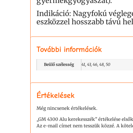
gyermekgyógyászat).
Indikáció: Nagyfokú véglege
eszközzel hosszabb távú hel
További információk
Beülő szélesség
41, 43, 46, 48, 50
Értékelések
Még nincsenek értékelések.
„GM 4300 Alu kerekesszék” értékelése első
Az e-mail címet nem tesszük közzé.
A köte