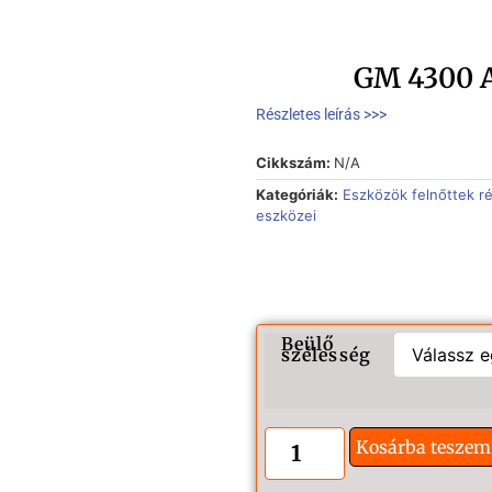
GM 4300 A
Részletes leírás >>>
Cikkszám:
N/A
Kategóriák:
Eszközök felnőttek r
eszközei
Beülő
szélesség
Kosárba teszem