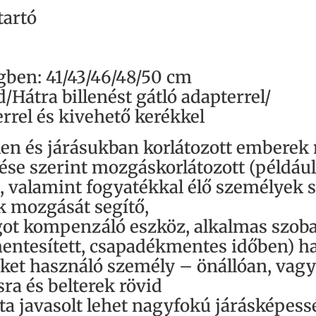
tartó
égben: 41/43/46/48/50 cm
d/Hátra billenést gátló adapterrel/
errel és kivehető kerékkel
len és járásukban korlátozott embere
ése szerint mozgáskorlátozott (például
valamint fogyatékkal élő személyek sz
 mozgását segítő,
ot kompenzáló eszköz, alkalmas szobai
mentesített, csapadékmentes időben) has
éket használó személy – önállóan, vag
ra és belterek rövid
ta javasolt lehet nagyfokú járásképes