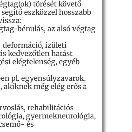
végtag(ok) törését követő
t segítő eszközzel hosszabb
vissza:
tag-bénulás, az alsó végtag
 deformáció, ízületi
ás kedvezőtlen hatást
gési elégtelenség, egyéb
en pl. egyensúlyzavarok,
k, akiknek még elég erős a
voslás, rehabilitációs
rológia, gyermekneurológia,
ecsemő- és