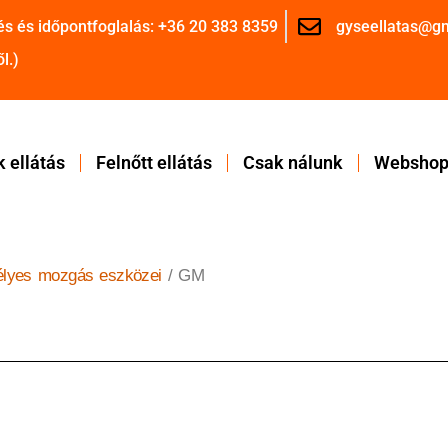
és és időpontfoglalás: +36 20 383 8359
gyseellatas@g
l.)
 ellátás
Felnőtt ellátás
Csak nálunk
Websho
lyes mozgás eszközei
/ GM