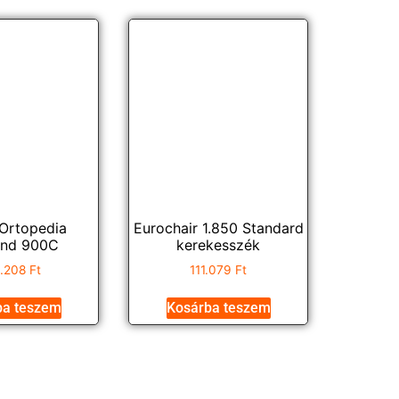
Ortopedia
Eurochair 1.850 Standard
und 900C
kerekesszék
3.208
Ft
111.079
Ft
ba teszem
Kosárba teszem