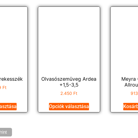
rekesszék
Olvasószemüveg Ardea
Meyra 
+1,5-3,5
Allro
79
Ft
2.450
Ft
91
lasztása
Opciók választása
Kosár
rint