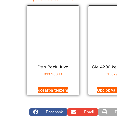
Otto Bock Juvo
GM 4200 ke
913.208
Ft
111.0
Kosárba teszem
Opciók vá
Facebook
Email
P