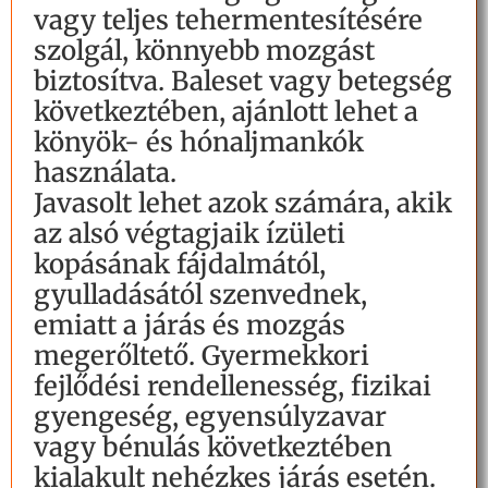
vagy teljes tehermentesítésére
szolgál, könnyebb mozgást
biztosítva. Baleset vagy betegség
következtében, ajánlott lehet a
könyök- és hónaljmankók
használata.
Javasolt lehet azok számára, akik
az alsó végtagjaik ízületi
kopásának fájdalmától,
gyulladásától szenvednek,
emiatt a járás és mozgás
megerőltető. Gyermekkori
fejlődési rendellenesség, fizikai
gyengeség, egyensúlyzavar
vagy bénulás következtében
kialakult nehézkes járás esetén.