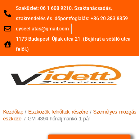
Szaküzlet: 06 1 608 9210, Szaktanácsadás,
szakrendelés és időpontfoglalás: +36 20 383 8359
gyseellatas@gmail.com
1173 Budapest, Újlak utca 21. (Bejárat a sétáló utca
felől.)
Kezdőlap
/
Eszközök felnőttek részére
/
Személyes mozgás
eszközei
/ GM 4394 hónaljmankó 1 pár