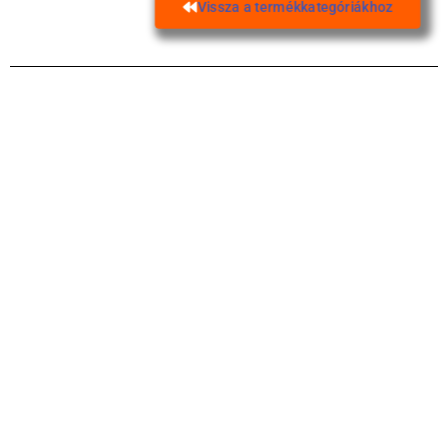
Vissza a termékkategóriákhoz