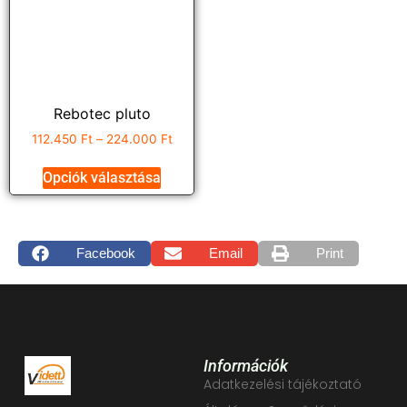
Rebotec pluto
112.450
Ft
–
224.000
Ft
Opciók választása
Facebook
Email
Print
Információk
Adatkezelési tájékoztató