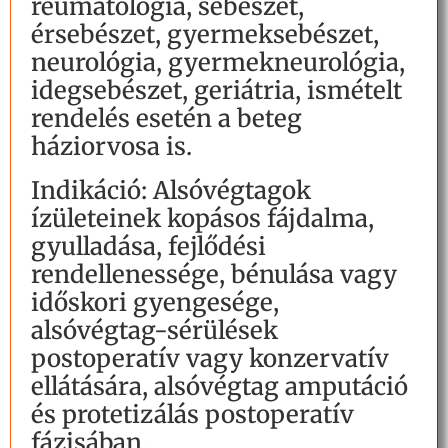
reumatológia, sebészet,
érsebészet, gyermeksebészet,
neurológia, gyermekneurológia,
idegsebészet, geriátria, ismételt
rendelés esetén a beteg
háziorvosa is.
Indikáció: Alsóvégtagok
ízületeinek kopásos fájdalma,
gyulladása, fejlődési
rendellenessége, bénulása vagy
időskori gyengesége,
alsóvégtag-sérülések
postoperatív vagy konzervatív
ellátására, alsóvégtag amputáció
és protetizálás postoperatív
fázisában,