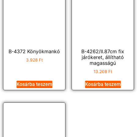
B-4372 Könyökmankó
B-4262/II.87cm fix
járókeret, állítható
3.928
Ft
magasságú
13.208
Ft
Kosárba teszem
Kosárba teszem