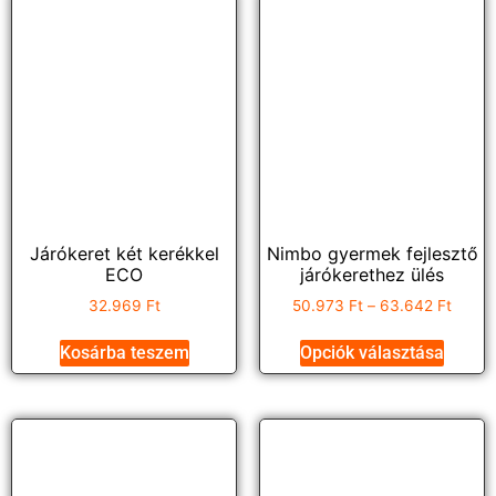
Járókeret két kerékkel
Nimbo gyermek fejlesztő
ECO
járókerethez ülés
32.969
Ft
50.973
Ft
–
63.642
Ft
Kosárba teszem
Opciók választása