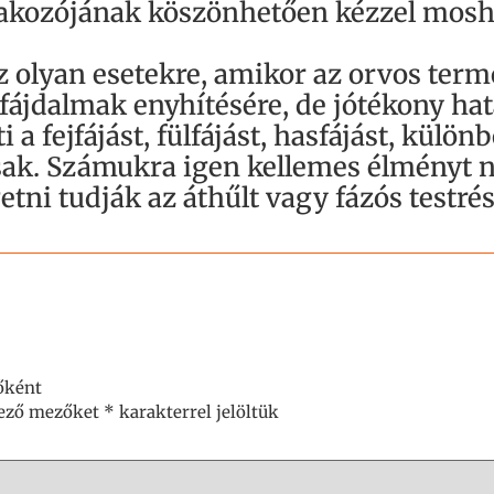
tlakozójának köszönhetően kézzel mosh
z olyan esetekre, amikor az orvos term
i fájdalmak enyhítésére, de jótékony ha
 a fejfájást, fülfájást, hasfájást, külön
ósak. Számukra igen kellemes élményt n
tni tudják az áthűlt vagy fázós testrés
őként
lező mezőket
*
karakterrel jelöltük