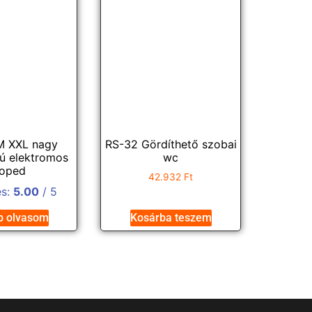
M XXL nagy
RS-32 Gördíthető szobai
sú elektromos
wc
oped
42.932
Ft
és:
5.00
/ 5
b olvasom
Kosárba teszem