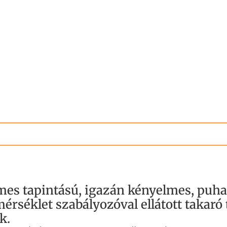
mes tapintású, igazán kényelmes, puha 
mérséklet szabályozóval ellátott taka
k.