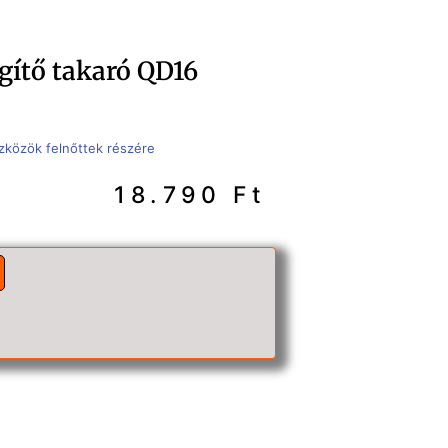
ítő takaró QD16
zközök felnőttek részére
18.790
Ft