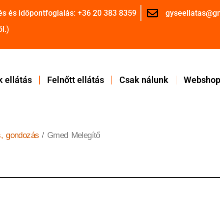
és és időpontfoglalás: +36 20 383 8359
gyseellatas@g
l.)
 ellátás
Felnőtt ellátás
Csak nálunk
Websho
s, gondozás
/ Gmed Melegítő