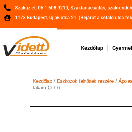
Szaküzlet: 06 1 608 9210, Szaktanácsadás, szakrendel
1173 Budapest, Újlak utca 21. (Bejárat a sétáló utca felő
Kezdőlap
Gyermek
Kezdőlap
/
Eszközök felnőttek részére
/
Ápolá
takaró QD16