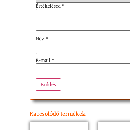
Értékelésed
*
Név
*
E-mail
*
Kapcsolódó termékek