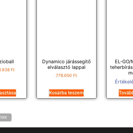
ioball
Dynamico járássegítő
EL-GO/
elválasztó lappal
teherbírá
1.938
Ft
m
778.650
Ft
Értékel
lasztása
Kosárba teszem
Továb
rint