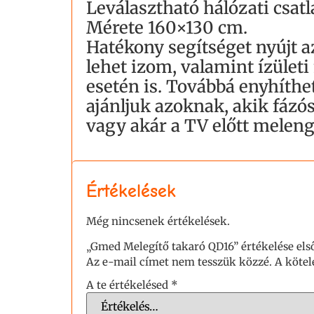
Leválasztható hálózati csa
Mérete 160×130 cm.
Hatékony segítséget nyújt a
lehet izom, valamint ízület
esetén is. Továbbá enyhítheti
ajánljuk azoknak, akik fáz
vagy akár a TV előtt melenge
Értékelések
Még nincsenek értékelések.
„Gmed Melegítő takaró QD16” értékelése els
Az e-mail címet nem tesszük közzé.
A köte
A te értékelésed
*