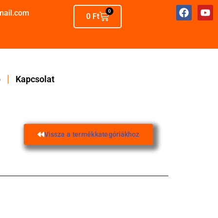
mail.com
0
0
Ft
p
Kapcsolat
Vissza a termékkategóriákhoz