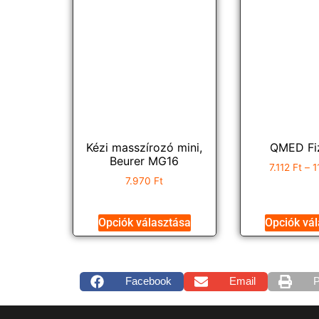
Kézi masszírozó mini,
QMED Fiz
Beurer MG16
7.112
Ft
–
1
7.970
Ft
Opciók választása
Opciók vá
Facebook
Email
P