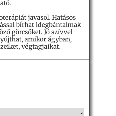
ató.
oterápiát javasol. Hatásos
tással bírhat idegbántalmak
böző görcsöket. Jó szívvel
yújthat, amikor ágyban,
zeiket, végtagjaikat.