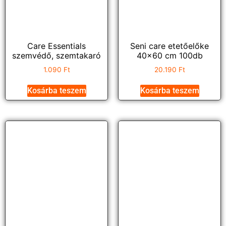
Care Essentials
Seni care etetőelőke
szemvédő, szemtakaró
40×60 cm 100db
1.090
Ft
20.190
Ft
Kosárba teszem
Kosárba teszem