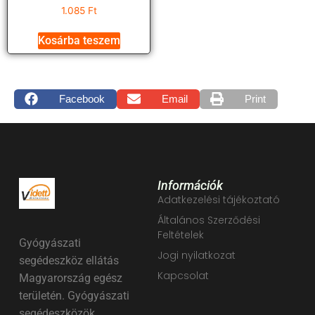
1.085
Ft
Kosárba teszem
Facebook
Email
Print
Információk
Adatkezelési tájékoztató
Általános Szerződési
Feltételek
Gyógyászati
Jogi nyilatkozat
segédeszköz ellátás
Kapcsolat
Magyarország egész
területén. Gyógyászati
segédeszközök