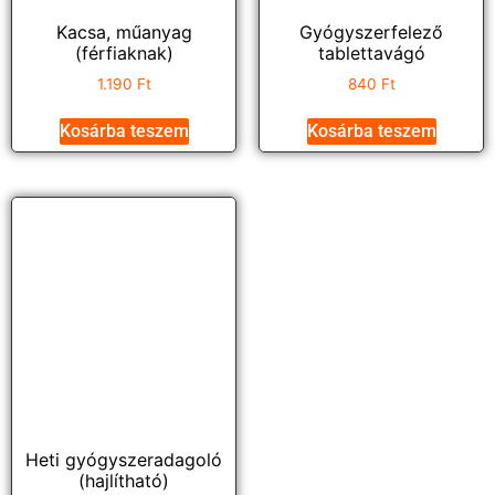
Kacsa, műanyag
Gyógyszerfelező
(férfiaknak)
tablettavágó
1.190
Ft
840
Ft
Kosárba teszem
Kosárba teszem
Heti gyógyszeradagoló
(hajlítható)