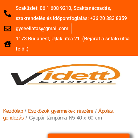
Szaküzlet: 06 1 608 9210, Szaktanácsadás,
szakrendelés és időpontfoglalás: +36 20 383 8359
gyseellatas@gmail.com
1173 Budapest, Újlak utca 21. (Bejárat a sétáló utca
felől.)
Kezdőlap
/
Eszközök gyermekek részére
/
Ápolás,
gondozás
/ Gyopár támpárna N5 40 x 60 cm