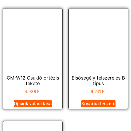
GM-W12 Csukló ortézis
Elsősegély felszerelés B
fekete
típus
4.938
Ft
9.741
Ft
Opciók választása
Kosárba teszem