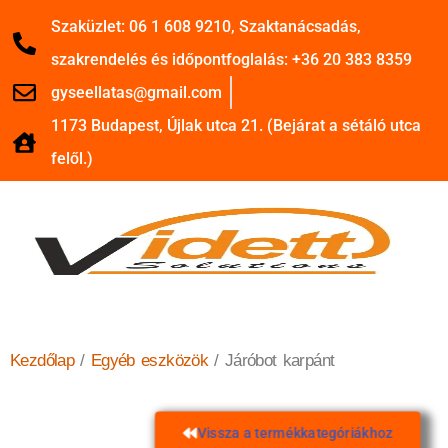
Szaküzlet: 06 1 608 9210, Szaktanácsadás,
szakrendelés és időpontfoglalás: +36 20 383 8359
gyseellatas@gmail.com
1173 Budapest, Újlak utca 21. (Bejárat a sétáló utca
felől.)
Kezdőlap
/
Egyéb eszközök
/ Járóbot karpánt
Vissza a termékkategóriákhoz