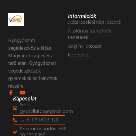
Információk
Adatkezelési tájékoztató
Általános Szerződési
Feltételek
Gyógyászati
Jogi nyilatkozat
segédeszköz ellátás
Kapcsolat
Magyarország egész
területén. Gyógyászati
segédeszközök
gyermekek és felnőttek
részére.
Kapcsolat
Email:
gyseellatas@gmail.com
Üzlet: 06 1 608 9210
Szaktanácsadás: +36
20 383 8359