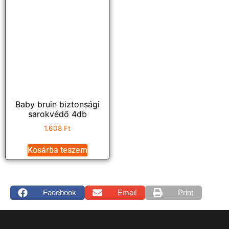
Baby bruin biztonsági
sarokvédő 4db
1.608
Ft
Kosárba teszem
Facebook
Email
Print