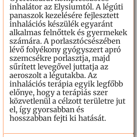
inhalátor az Elysiumtól. A légúti
panaszok kezelésére fejlesztett
inhalációs készülék egyaránt
alkalmas felnőttek és gyermekek
számára. A porlasztócsészében
lévő folyékony gyógyszert apró
szemcsékre porlasztja, majd
sűrített levegővel juttatja az
aeroszolt a légutakba. Az
inhalációs terápia egyik legfőbb
előnye, hogy a terápiás szer
közvetlenül a célzott területre jut
el, így gyorsabban és
hosszabban fejti ki hatását.