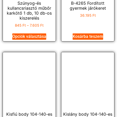
Szúnyog-és
B-4265 Fordított
kullancsriasztó műbőr
gyermek járókeret
karkötő 1 db, 10 db-os
36.195
Ft
kiszerelés
845
Ft
–
7.605
Ft
Opciók választása
Kosárba teszem
Kisfiú body 104-140-es
Kislány body 104-140-es