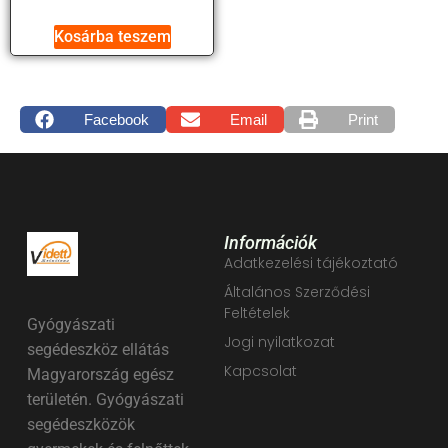
Kosárba teszem
Facebook
Email
Print
Információk
Adatkezelési tájékoztató
Általános Szerződési
Feltételek
Gyógyászati
Jogi nyilatkozat
segédeszköz ellátás
Kapcsolat
Magyarország egész
területén. Gyógyászati
segédeszközök