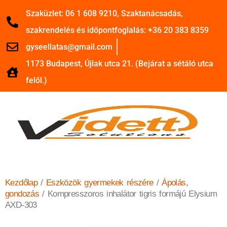
Szaküzlet: 06 1 608 9210, Szaktanácsadás,
szakrendelés és időpontfoglalás: +36 20 383 8359
gyseellatas@gmail.com
1173 Budapest, Újlak utca 21. (Bejárat a sétáló utca
felől.)
Kezdőlap
/
Eszközök gyermekek részére
/
Ápolás,
gondozás
/ Kompresszoros inhalátor tigris formájú Elysium
AXD-303