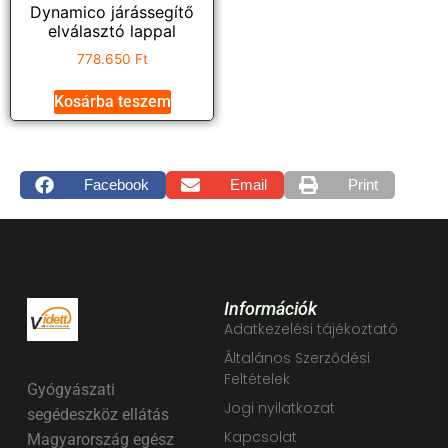
Dynamico járássegítő
elválasztó lappal
778.650
Ft
Kosárba teszem
Facebook
Email
Print
Információk
Adatkezelési tájékoztató
Általános Szerződési
Feltételek
Gyógyászati
Jogi nyilatkozat
segédeszköz ellátás
Kapcsolat
Magyarország egész