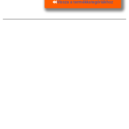
Vissza a termékkategóriákhoz