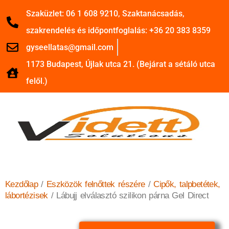
Szaküzlet: 06 1 608 9210, Szaktanácsadás,
szakrendelés és időpontfoglalás: +36 20 383 8359
gyseellatas@gmail.com
1173 Budapest, Újlak utca 21. (Bejárat a sétáló utca
felől.)
Kezdőlap
/
Eszközök felnőttek részére
/
Cipők, talpbetétek,
lábortézisek
/ Lábujj elválasztó szilikon párna Gel Direct