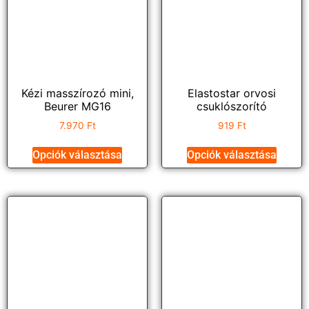
Kézi masszírozó mini,
Elastostar orvosi
Beurer MG16
csuklószorító
7.970
Ft
919
Ft
Opciók választása
Opciók választása