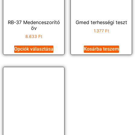
RB-37 Medenceszorító
Gmed terhességi teszt
öv
1.377
Ft
8.633
Ft
Opciók választása
Kosárba teszem