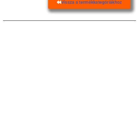
Vissza a termékkategóriákhoz