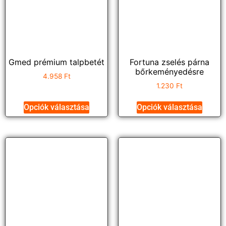
Gmed prémium talpbetét
Fortuna zselés párna
bőrkeményedésre
4.958
Ft
1.230
Ft
Opciók választása
Opciók választása