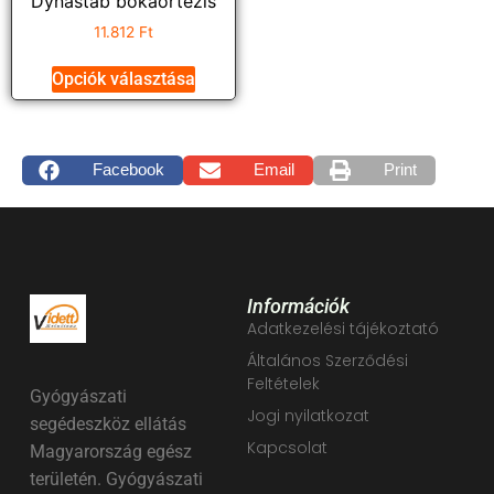
Dynastab bokaortézis
11.812
Ft
Opciók választása
Facebook
Email
Print
Információk
Adatkezelési tájékoztató
Általános Szerződési
Feltételek
Gyógyászati
Jogi nyilatkozat
segédeszköz ellátás
Kapcsolat
Magyarország egész
területén. Gyógyászati