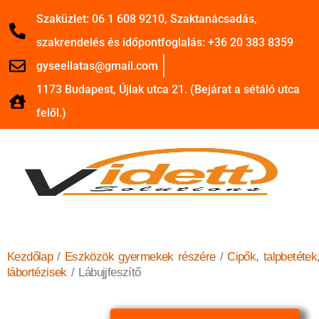
Szaküzlet: 06 1 608 9210, Szaktanácsadás,
szakrendelés és időpontfoglalás: +36 20 383 8359
gyseellatas@gmail.com
1173 Budapest, Újlak utca 21. (Bejárat a sétáló utca
felől.)
Kezdőlap
/
Eszközök gyermekek részére
/
Cipők, talpbetétek
lábortézisek
/ Lábujjfeszítő