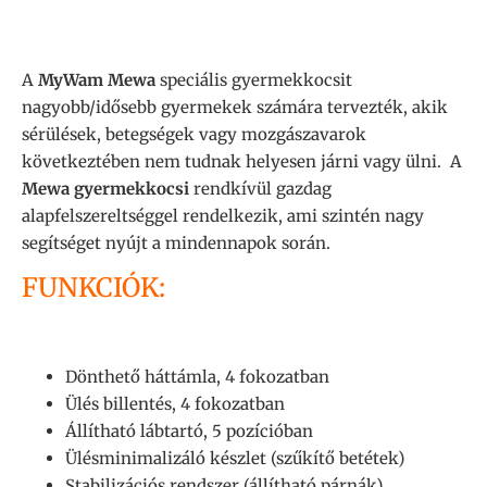
A
MyWam Mewa
speciális gyermekkocsit
nagyobb/idősebb gyermekek számára tervezték, akik
sérülések, betegségek vagy mozgászavarok
következtében nem tudnak helyesen járni vagy ülni. A
Mewa gyermekkocsi
rendkívül gazdag
alapfelszereltséggel rendelkezik, ami szintén nagy
segítséget nyújt a mindennapok során.
FUNKCIÓK:
Dönthető háttámla, 4 fokozatban
Ülés billentés, 4 fokozatban
Állítható lábtartó, 5 pozícióban
Ülésminimalizáló készlet (szűkítő betétek)
Stabilizációs rendszer (állítható párnák)