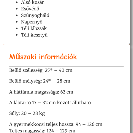
Alsó kosár
Esővédő
Szúnyogháló
Napernyő
Téli lábzsák
Téli kesztyű
Műszaki információk
Beülő
szél
esség: 25* – 40 cm
Beülő mélység: 24* – 28 cm
A háttámla magassága: 62 cm
A lábtartó 17 – 32 cm között állítható
Súly: 20 – 28 kg
A gyermekkocsi teljes hossza: 94 – 126 cm
Teljes magasság: 124 – 129 cm