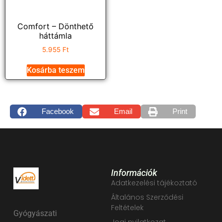
Comfort – Dönthető
háttámla
5.955
Ft
Kosárba teszem
Facebook
Email
Print
Információk
Adatkezelési tájékoztató
Általános Szerződési
Feltételek
Gyógyászati
Jogi nyilatkozat