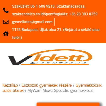
Szaküzlet: 06 1 608 9210, Szaktanácsadás,
szakrendelés és időpontfoglalás: +36 20 383 8359
gyseellatas@gmail.com
1173 Budapest, Újlak utca 21. (Bejárat a sétáló utca
felől.)
Kezdőlap
/
Eszközök gyermekek részére
/
Gyermekkocsik,
autós ülések
/ MyWam Mewa Speciális gyermekkocsi