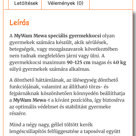
Letöltések
Vélemények (0)
Leírás
A
MyWam Mewa speciális gyermekkocsi
olyan
gyermekek számára készült, akik sérülések,
betegségek, vagy mozgászavarok következtében
nem tudnak megfelelően járni vagy ülni. A
gyermekkocsi maximum
90-125 cm
magas és
40 kg
súlyú gyermekek számára alkalmas.
A dönthető háttámlának, az ülésegység dönthető
funkciójának, valamint az állítható törzs- és
fejpárnáknak köszönhetően könnyedén beállíthatja
a
MyWam Mewa
-t a kívánt pozícióba, így biztosítva
az optimális védelmet és stabilitást gyermeke
részére.
Mind a négy nagy, géllel töltött kerék
lengéscsillapítós felfüggesztése a taposóval együtt