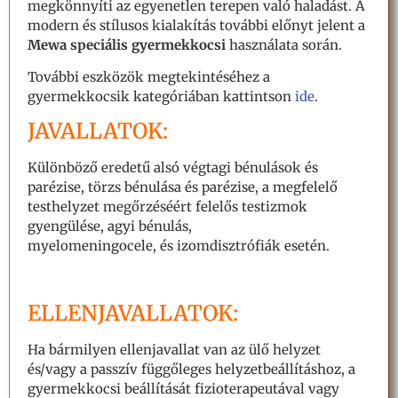
megkönnyíti az egyenetlen terepen való haladást. A
modern és stílusos kialakítás további előnyt jelent a
Mewa speciális gyermekkocsi
használata során.
További eszközök megtekintéséhez a
gyermekkocsik kategóriában kattintson
ide
.
JAVALLATOK:
Különböző eredetű alsó végtagi bénulások és
parézise, törzs bénulása és parézise, a megfelelő
testhelyzet megőrzéséért felelős testizmok
gyengülése, agyi bénulás,
myelomeningocele, és izomdisztrófiák esetén.
ELLENJAVALLATOK:
Ha bármilyen ellenjavallat van az ülő helyzet
és/vagy a passzív függőleges helyzetbeállításhoz, a
gyermekkocsi beállítását fizioterapeutával vagy