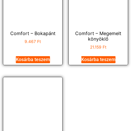
Comfort – Bokapánt
Comfort – Megemelt
könyöklő
9.467
Ft
21.159
Ft
Kosárba teszem
Kosárba teszem