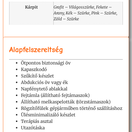
Kárpit
Grafit – Világosszürke, Fekete –
Arany, Kék – Szürke, Pink – Szürke,
Zöld – Szürke
Alapfelszereltség
Ötpontos biztonsági öv
Kapaszkodó
Szűkítő készlet
Abdukciós öv vagy ék
Napfénytető ablakkal
Fejtámla (állítható fejtámaszok)
Állítható melkaspelották (törzstámaszok)
Rögzítőfülek gépjárműben történő szállításhoz
Ülésminimalizáló készlet
Terápiás asztal
Utazótáska