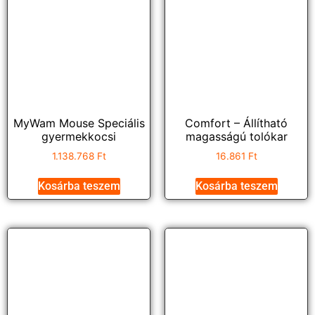
MyWam Mouse Speciális
Comfort – Állítható
gyermekkocsi
magasságú tolókar
1.138.768
Ft
16.861
Ft
Kosárba teszem
Kosárba teszem