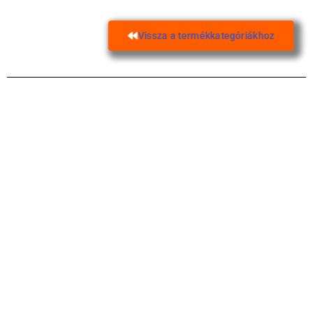
Vissza a termékkategóriákhoz