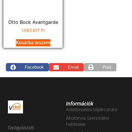
Otto Bock Avantgarde
1.062.617
Ft
Kosárba teszem
Facebook
Email
Print
Információk
Adatkezelési tájékoztató
Általános Szerződési
Feltételek
Gyógyászati