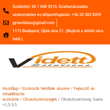
Szaküzlet: 06 1 608 9210, Szaktanácsadás,
szakrendelés és időpontfoglalás: +36 20 383 8359
gyseellatas@gmail.com
1173 Budapest, Újlak utca 21. (Bejárat a sétáló utca
felől.)
Kezdőlap
/
Eszközök felnőttek részére
/
Fejlesztő és
rehabilitációs
eszközök
/
Olvasószemüvegek
/ Olvasószemüveg Gaeta
+1,5-3,5