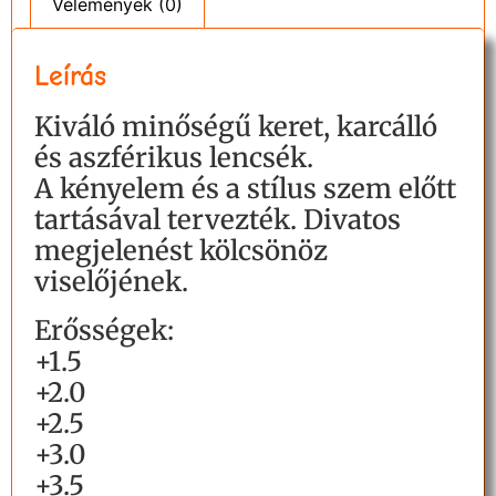
Vélemények (0)
Leírás
Kiváló minőségű keret, karcálló
és aszférikus lencsék.
A kényelem és a stílus szem előtt
tartásával tervezték. Divatos
megjelenést kölcsönöz
viselőjének.
Erősségek:
+1.5
+2.0
+2.5
+3.0
+3.5