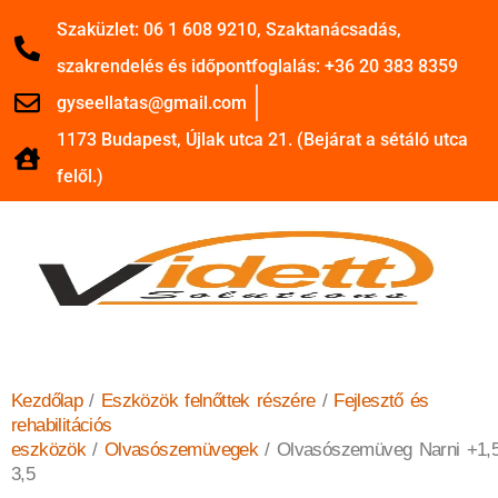
Szaküzlet: 06 1 608 9210, Szaktanácsadás,
szakrendelés és időpontfoglalás: +36 20 383 8359
gyseellatas@gmail.com
1173 Budapest, Újlak utca 21. (Bejárat a sétáló utca
felől.)
Kezdőlap
/
Eszközök felnőttek részére
/
Fejlesztő és
rehabilitációs
eszközök
/
Olvasószemüvegek
/ Olvasószemüveg Narni +1,5
3,5