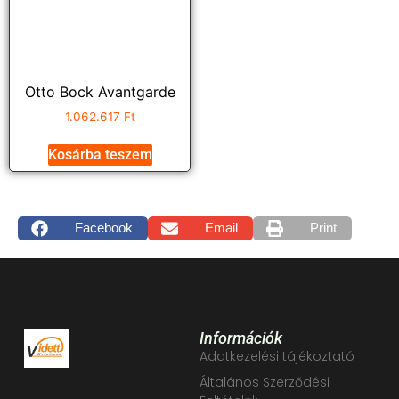
Otto Bock Avantgarde
1.062.617
Ft
Kosárba teszem
Facebook
Email
Print
Információk
Adatkezelési tájékoztató
Általános Szerződési