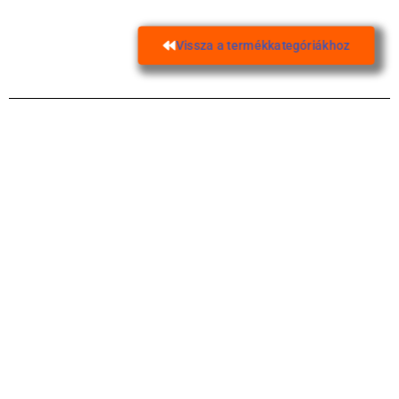
Vissza a termékkategóriákhoz