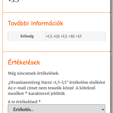
További információk
Erősség
+1,5, +2,0, +2,5, +3,0, +3,5
Értékelések
Még nincsenek értékelések.
„Olvasószemüveg Narni +1,5-3,5” értékelése elsőként
Az e-mail címet nem tesszük közzé.
A kötelező
mezőket
*
karakterrel jelöltük
A te értékelésed
*