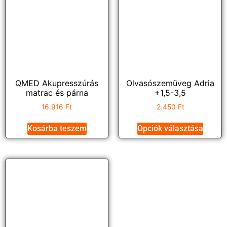
QMED Akupresszúrás
Olvasószemüveg Adria
matrac és párna
+1,5-3,5
16.916
Ft
2.450
Ft
Kosárba teszem
Opciók választása