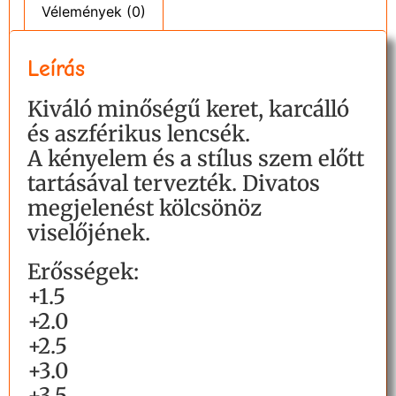
Vélemények (0)
Leírás
Kiváló minőségű keret, karcálló
és aszférikus lencsék.
A kényelem és a stílus szem előtt
tartásával tervezték. Divatos
megjelenést kölcsönöz
viselőjének.
Erősségek:
+1.5
+2.0
+2.5
+3.0
+3.5