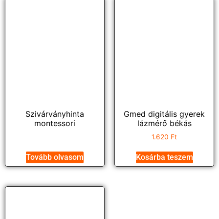
Szivárványhinta
Gmed digitális gyerek
montessori
lázmérő békás
1.620
Ft
Tovább olvasom
Kosárba teszem