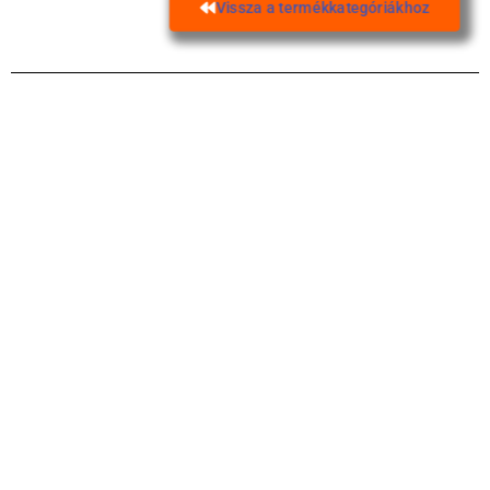
Vissza a termékkategóriákhoz