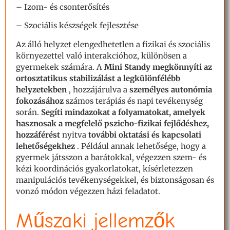
– Izom- és csonterősítés
– Szociális készségek fejlesztése
Az álló helyzet elengedhetetlen a fizikai és szociális
környezettel való interakcióhoz, különösen a
gyermekek számára. A
Mini Standy
megkönnyíti az
ortosztatikus stabilizálást a legkülönfélébb
helyzetekben
, hozzájárulva a
személyes autonómia
fokozásához
számos terápiás és napi tevékenység
során.
Segíti mindazokat a folyamatokat, amelyek
hasznosak a megfelelő pszicho-fizikai fejlődéshez,
hozzáférést
nyitva
további oktatási és kapcsolati
lehetőségekhez
.
Például annak lehetősége, hogy a
gyermek játsszon a barátokkal, végezzen szem- és
kézi koordinációs gyakorlatokat, kísérletezzen
manipulációs tevékenységekkel, és biztonságosan és
vonzó módon végezzen házi feladatot.
Műszaki jellemzők