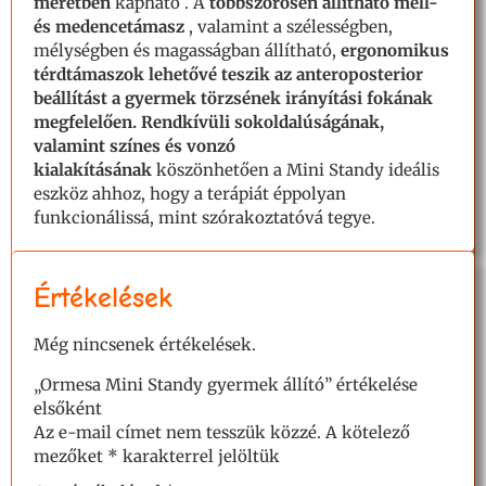
méretben
kapható
.
A
többszörösen állítható mell-
és medencetámasz
, valamint
a szélességben,
mélységben és magasságban állítható,
ergonomikus
térdtámaszok lehetővé teszik az anteroposterior
beállítást a gyermek törzsének irányítási fokának
megfelelően.
Rendkívüli sokoldalúságának,
valamint színes és vonzó
kialakításának
köszönhetően
a Mini Standy ideális
eszköz ahhoz, hogy a terápiát éppolyan
funkcionálissá, mint szórakoztatóvá tegye.
Értékelések
Még nincsenek értékelések.
„Ormesa Mini Standy gyermek állító” értékelése
elsőként
Az e-mail címet nem tesszük közzé.
A kötelező
mezőket
*
karakterrel jelöltük