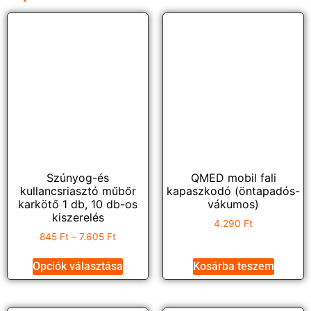
Szúnyog-és
QMED mobil fali
kullancsriasztó műbőr
kapaszkodó (öntapadós-
karkötő 1 db, 10 db-os
vákumos)
kiszerelés
4.290
Ft
845
Ft
–
7.605
Ft
Opciók választása
Kosárba teszem