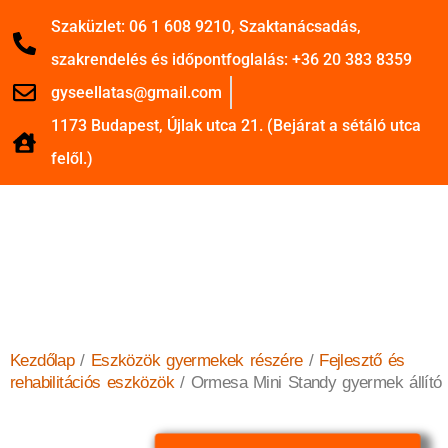
Szaküzlet: 06 1 608 9210, Szaktanácsadás,
szakrendelés és időpontfoglalás: +36 20 383 8359
gyseellatas@gmail.com
1173 Budapest, Újlak utca 21. (Bejárat a sétáló utca
felől.)
Kezdőlap
/
Eszközök gyermekek részére
/
Fejlesztő és
rehabilitációs eszközök
/ Ormesa Mini Standy gyermek állító