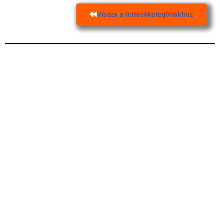
Vissza a termékkategóriákhoz