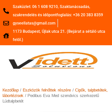
Szaküzlet: 06 1 608 9210, Szaktanácsadás,
szakrendelés és időpontfoglalás: +36 20 383 8359
gyseellatas@gmail.com
1173 Budapest, Újlak utca 21. (Bejárat a sétáló utca
felől.)
Kezdőlap
/
Eszközök felnőttek részére
/
Cipők, talpbetétek,
lábortézisek
/ Pedibus Eva Med szendvics szerkezetű
Lúdtalpbetét