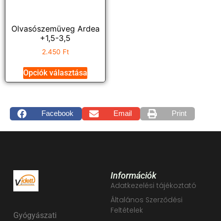
Olvasószemüveg Ardea
+1,5-3,5
2.450
Ft
Opciók választása
Facebook
Email
Print
Információk
Adatkezelési tájékoztató
Általános Szerződési
Feltételek
Gyógyászati