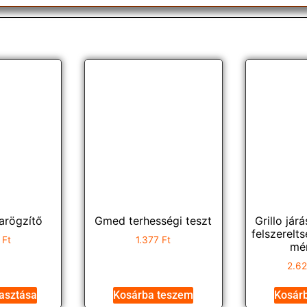
arögzítő
Gmed terhességi teszt
Grillo jár
felszerelt
2
Ft
1.377
Ft
mé
2.6
lasztása
Kosárba teszem
Kosár