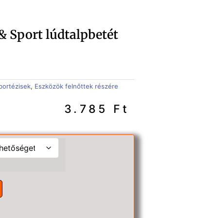
 & Sport lúdtalpbetét
ábortézisek
,
Eszközök felnőttek részére
3.785
Ft