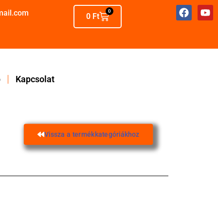
mail.com
0
0
Ft
p
Kapcsolat
Vissza a termékkategóriákhoz