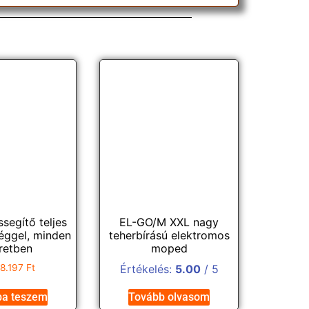
ássegítő teljes
EL-GO/M XXL nagy
séggel, minden
teherbírású elektromos
retben
moped
28.197
Ft
Értékelés:
5.00
/ 5
ba teszem
Tovább olvasom