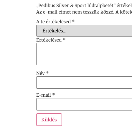
„Pedibus Silver & Sport lúdtalpbetét” értéke
Az e-mail címet nem tesszük közzé.
A köte
A te értékelésed
*
Értékelésed
*
Név
*
E-mail
*