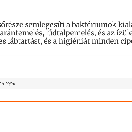
felsőrésze semlegesíti a baktériumok kia
arántemelés, lúdtalpemelés, és az ízül
es lábtartást, és a higiéniát minden ci
/44, 45/46