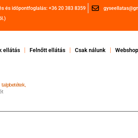
és és időpontfoglalás: +36 20 383 8359
gyseellatas@g
l.)
 ellátás
Felnőtt ellátás
Csak nálunk
Websho
 talpbetétek,
ét