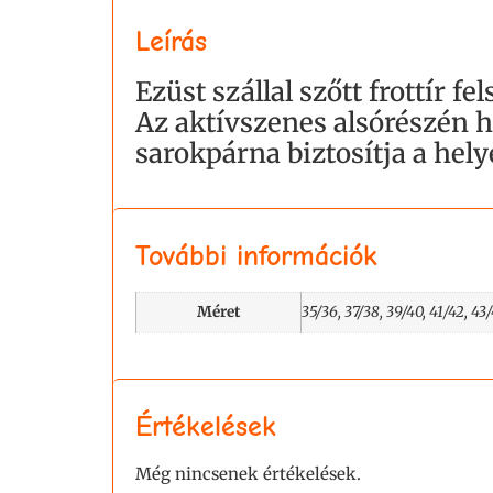
Leírás
Ezüst szállal szőtt frottír 
Az aktívszenes alsórészén h
sarokpárna biztosítja a hely
További információk
Méret
35/36, 37/38, 39/40, 41/42, 43
Értékelések
Még nincsenek értékelések.