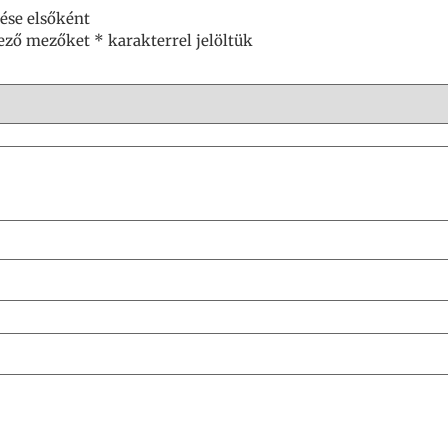
lése elsőként
lező mezőket
*
karakterrel jelöltük