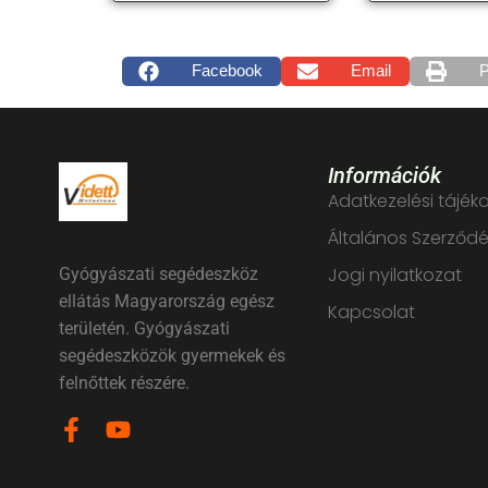
Facebook
Email
P
Információk
Adatkezelési tájék
Általános Szerződés
Jogi nyilatkozat
Gyógyászati segédeszköz
ellátás Magyarország egész
Kapcsolat
területén. Gyógyászati
segédeszközök gyermekek és
felnőttek részére.