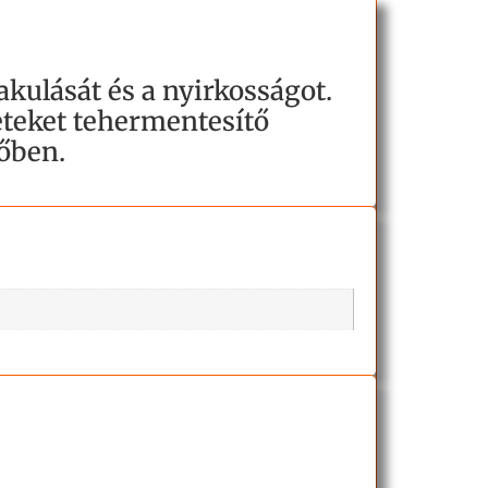
lakulását és a nyirkosságot.
eteket tehermentesítő
pőben.