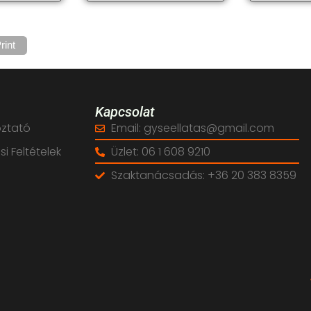
rint
Kapcsolat
oztató
Email: gyseellatas@gmail.com
i Feltételek
Üzlet: 06 1 608 9210
Szaktanácsadás: +36 20 383 8359