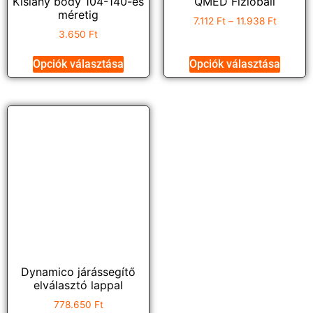
Kislány body 104-140-es
QMED Fizioball
méretig
7.112
Ft
–
11.938
Ft
3.650
Ft
Opciók választása
Opciók választása
Dynamico járássegítő
elválasztó lappal
778.650
Ft