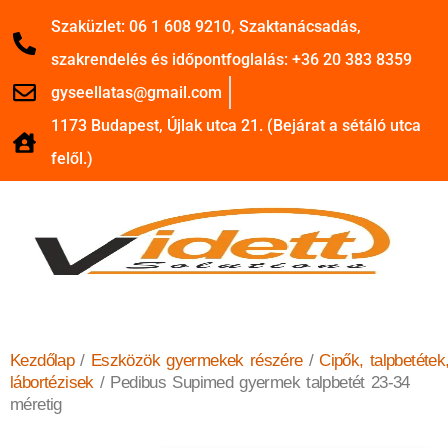
Szaküzlet: 06 1 608 9210, Szaktanácsadás,
szakrendelés és időpontfoglalás: +36 20 383 8359
gyseellatas@gmail.com
1173 Budapest, Újlak utca 21. (Bejárat a sétáló utca
felől.)
Kezdőlap
/
Eszközök gyermekek részére
/
Cipők, talpbetétek
lábortézisek
/ Pedibus Supimed gyermek talpbetét 23-34
méretig