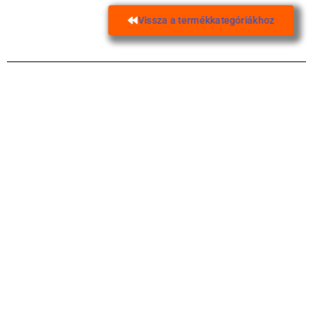
Vissza a termékkategóriákhoz