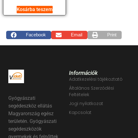
Kosárba teszem
Facebook
Email
Print
Információk
Adatkezelési tájékoztató
Általános Szerződési
Feltételek
Gyógyászati
Jogi nyilatkozat
segédeszköz ellátás
Kapcsolat
Magyarország egész
területén. Gyógyászati
segédeszközök
gyermekek és felnőttek