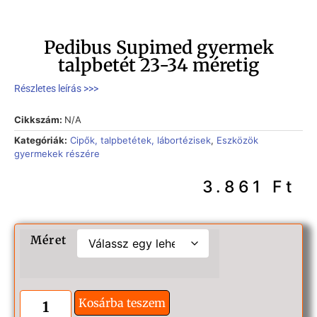
Pedibus Supimed gyermek
talpbetét 23-34 méretig
Részletes leírás >>>
Cikkszám:
N/A
Kategóriák:
Cipők, talpbetétek, lábortézisek
,
Eszközök
gyermekek részére
3.861
Ft
Méret
Kosárba teszem