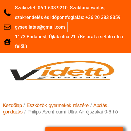
Szaküzlet: 06 1 608 9210, Szaktanácsadás,
szakrendelés és időpontfoglalás: +36 20 383 8359
gyseellatas@gmail.com
1173 Budapest, Újlak utca 21. (Bejárat a sétáló utca
felől.)
Kezdőlap
/
Eszközök gyermekek részére
/
Ápolás,
gondozás
/ Philips Avent cumi Ultra Air éjszakai 0-6 hó