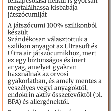
felkapcsolása nélkül is gyorsan
megtalálhassa kisbabája
játszócumiját
A játszócumi 100% szilikonból
készült
Szándékosan választottuk a
szilikon anyagot az Ultrasoft és
Ultra air játszócumikhoz, mert
ez egy biztonságos és inert
anyag, amelyet gyakran
használnak az orvosi
gyakorlatban, és amely mentes a
veszélyes vegyi anyagoktól,
endokrin aktív összetevőktől (pl.
BPA) és allergénektől.