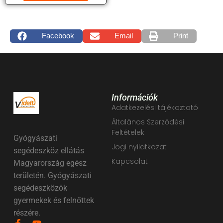
Facebook
Email
Print
Információk
Adatkezelési tájékoztató
Általános Szerződési
Feltételek
Gyógyászati
Jogi nyilatkozat
segédeszköz ellátás
Kapcsolat
Magyarország egész
területén. Gyógyászati
segédeszközök
gyermekek és felnőttek
részére.