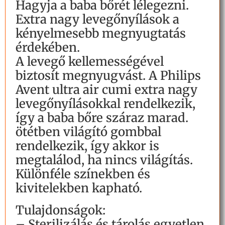
Hagyja a baba bőrét lélegezni.
Extra nagy levegőnyílások a
kényelmesebb megnyugtatás
érdekében.
A levegő kellemességével
biztosít megnyugvást. A Philips
Avent ultra air cumi extra nagy
levegőnyílásokkal rendelkezik,
így a baba bőre száraz marad.
ötétben világító gombbal
rendelkezik, így akkor is
megtalálod, ha nincs világítás.
Különféle színekben és
kivitelekben kapható.
Tulajdonságok:
– Sterilizálás és tárolás egyetlen