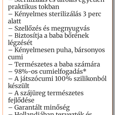
praktikus tokban
– Kényelmes sterilizálás 3 perc
alatt
– Szellőzés és megnyugvás
– Biztosítja a baba bőrének
légzését
– Kényelmesen puha, bársonyos
cumi
– Természetes a baba számára
– 98%-os cumielfogadás*
– A játszócumi 100% szilikonból
készült
– A szájüreg természetes
fejlődése
– Garantált minőség
– Hollandiában tervezték és