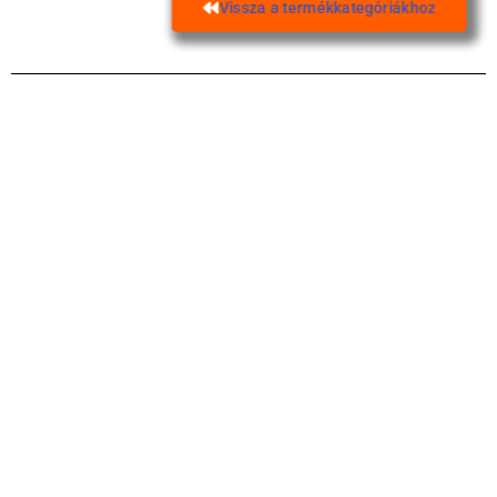
Vissza a termékkategóriákhoz