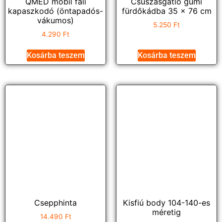
QMED mobil fali
Csúszásgátló gumi
kapaszkodó (öntapadós-
fürdőkádba 35 x 76 cm
vákumos)
5.250
Ft
4.290
Ft
Kosárba teszem
Kosárba teszem
Csepphinta
Kisfiú body 104-140-es
méretig
14.490
Ft