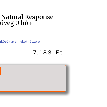
t Natural Response
üveg 0 hó+
zközök gyermekek részére
7.183
Ft