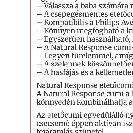
– Válassza a baba számára m
– A csepegésmentes etetőcu
– Kompatibilis a Philips Av
– Könnyen megfogható a ki
– Egyszerűen használható, k
– A Natural Response cumi
– Legyen türelemmel, amí
– A szelepnek köszönhetően
– A hasfájás és a kellemetl
Natural Response etetőcum
A Natural Response cumi a 
könnyedén kombinálhatja a s
Az etetőcumi egyedülálló nyí
csecsemő éppen aktívan iszi
tejáramlás szünetel.