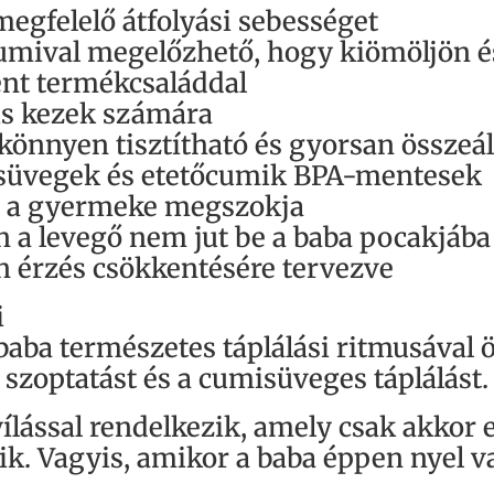
egfelelő átfolyási sebességet
mival megelőzhető, hogy kiömöljön és
ent termékcsaláddal
s kezek számára
önnyen tisztítható és gyorsan összeál
süvegek és etetőcumik BPA-mentesek
g a gyermeke megszokja
 a levegő nem jut be a baba pocakjába
en érzés csökkentésére tervezve
i
baba természetes táplálási ritmusával
zoptatást és a cumisüveges táplálást.
lással rendelkezik, amely csak akkor e
k. Vagyis, amikor a baba éppen nyel va