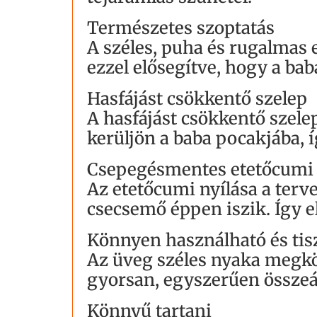
Természetes szoptatás
A széles, puha és rugalmas e
ezzel elősegítve, hogy a ba
Hasfájást csökkentő szelep
A hasfájást csökkentő szel
kerüljön a baba pocakjába, í
Csepegésmentes etetőcumi
Az etetőcumi nyílása a terv
csecsemő éppen iszik. Így e
Könnyen használható és tis
Az üveg széles nyaka megkönn
gyorsan, egyszerűen összeál
Könnyű tartani