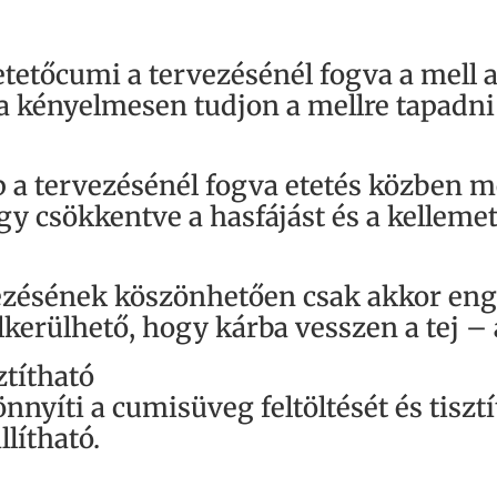
tetőcumi a tervezésénél fogva a mell al
ba kényelmesen tudjon a mellre tapadni
ep a tervezésénél fogva etetés közben 
gy csökkentve a hasfájást és a kelleme
ezésének köszönhetően csak akkor enged
lkerülhető, hogy kárba vesszen a tej –
ztítható
yíti a cumisüveg feltöltését és tisztít
lítható.