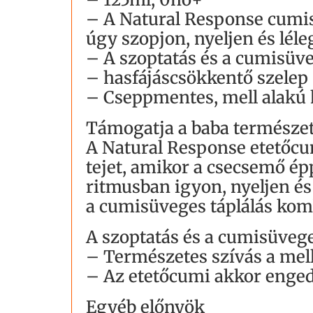
– A Natural Response cumis
úgy szopjon, nyeljen és lél
– A szoptatás és a cumisüv
– hasfájáscsökkentő szelep
– Cseppmentes, mell alakú k
Támogatja a baba természet
A Natural Response etetőcu
tejet, amikor a csecsemő ép
ritmusban igyon, nyeljen és
a cumisüveges táplálás kom
A szoptatás és a cumisüveg
– Természetes szívás a mel
– Az etetőcumi akkor engedi
Egyéb előnyök