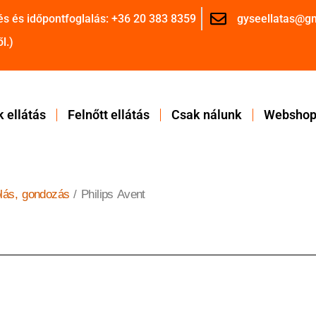
és és időpontfoglalás: +36 20 383 8359
gyseellatas@g
l.)
 ellátás
Felnőtt ellátás
Csak nálunk
Websho
lás, gondozás
/ Philips Avent