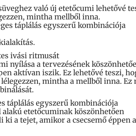
üveghez való új etetőcumi lehetővé te
egezzen, mintha mellből inna.
eges táplálás egyszerű kombinációja
ialakítás.
es ivási ritmusát
mi nyílása a tervezésének köszönhetőe
pen aktívan iszik. Ez lehetővé teszi, h
 lélegezzen, mintha a mellből inna. Ez
binálását.
es táplálás egyszerű kombinációja
l alakú etetőcuminak köszönhetően
 ki a tejet, amikor a csecsemő éppen a