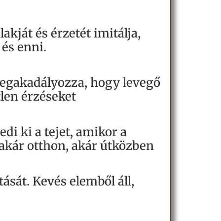
akját és érzetét imitálja,
 és enni.
megakadályozza, hogy levegő
tlen érzéseket
i ki a tejet, amikor a
 akár otthon, akár útközben
ását. Kevés elemből áll,