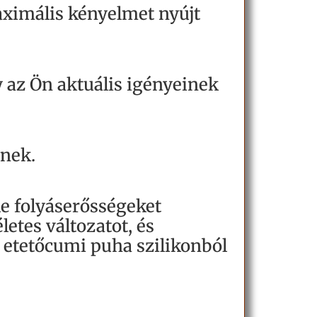
ximális kényelmet nyújt
 az Ön aktuális igényeinek
lnek.
le folyáserősségeket
etes változatot, és
etetőcumi puha szilikonból