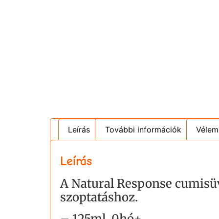
Leírás
További információk
Vélem
Leírás
A Natural Response cumisüve
szoptatáshoz.
– 125ml, 0hó+