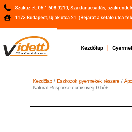
Szaküzlet: 06 1 608 9210, Szaktanácsadás, szakrendel
1173 Budapest, Újlak utca 21. (Bejárat a sétáló utca felő
Kezdőlap
Gyermek
Kezdőlap
/
Eszközök gyermekek részére
/
Ápo
Natural Response cumisüveg 0 hó+