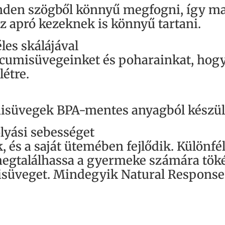
den szögből könnyű megfogni, így ma
az apró kezeknek is könnyű tartani.
les skálájával
 cumisüvegeinket és poharainkat, hogy
étre.
misüvegek BPA-mentes anyagból készü
olyási sebességet
és a saját ütemében fejlődik. Különfé
megtalálhassa a gyermeke számára tökél
süveget. Mindegyik Natural Response 