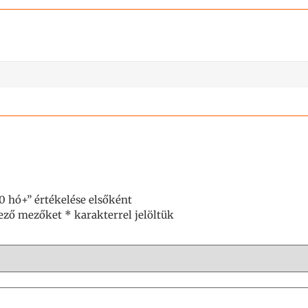
0 hó+” értékelése elsőként
lező mezőket
*
karakterrel jelöltük