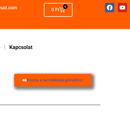
mail.com
0
0
Ft
p
Kapcsolat
Vissza a termékkategóriákhoz