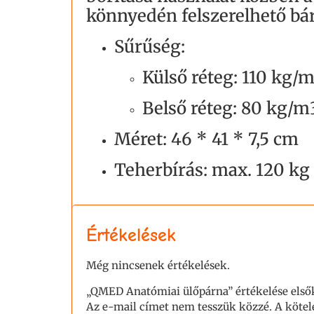
könnyedén felszerelhető bá
Sűrűség:
Külső réteg: 110 kg/
Belső réteg: 80 kg/m
Méret: 46 * 41 * 7,5 cm
Teherbírás: max. 120 kg
Értékelések
Még nincsenek értékelések.
„QMED Anatómiai ülőpárna” értékelése első
Az e-mail címet nem tesszük közzé.
A köte