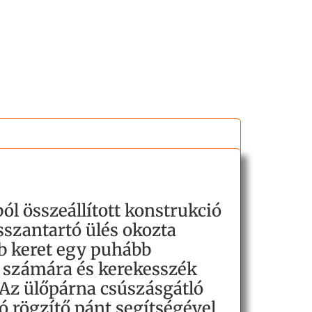
l összeállított konstrukció
sszantartó ülés okozta
b keret egy puhább
k számára és kerekesszék
 Az ülőpárna csúszásgátló
tó rögzítő pánt segítségével