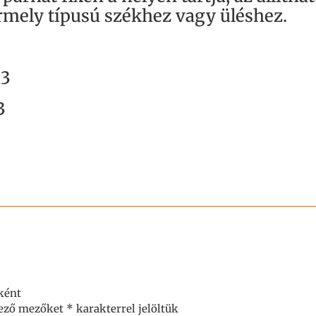
rmely típusú székhez vagy üléshez.
m3
3
ként
lező mezőket
*
karakterrel jelöltük