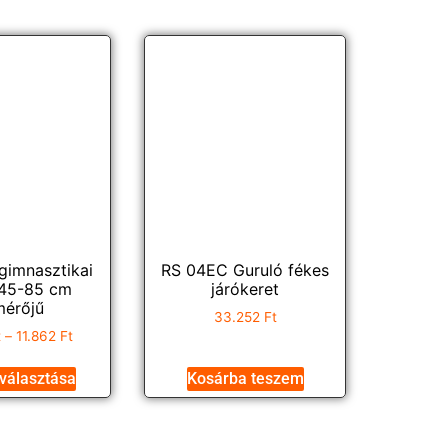
gimnasztikai
RS 04EC Guruló fékes
 45-85 cm
járókeret
mérőjű
33.252
Ft
t
–
11.862
Ft
választása
Kosárba teszem