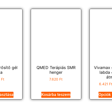
ősítő gél
QMED Terápiás SMR
Vivamax 
da
henger
labda
át
0
Ft
7.620
Ft
6.421
F
lasztása
Kosárba teszem
Opciók 