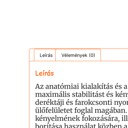
Leírás
Vélemények (0)
Leírás
Az anatómiai kialakítás és 
maximális stabilitást és kén
deréktáji és farokcsonti n
ülőfelületet foglal magában
kényelmének fokozására, ill
borítása használat közben a 