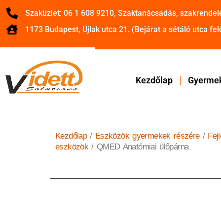
Szaküzlet: 06 1 608 9210, Szaktanácsadás, szakrendel
1173 Budapest, Újlak utca 21. (Bejárat a sétáló utca felő
Kezdőlap
Gyermek
Kezdőlap
/
Eszközök gyermekek részére
/
Fej
eszközök
/ QMED Anatómiai ülőpárna