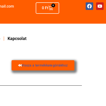
mail.com
0
0
Ft
p
Kapcsolat
Vissza a termékkategóriákhoz