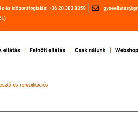
és és időpontfoglalás: +36 20 383 8359
gyseellatas@g
l.)
 ellátás
Felnőtt ellátás
Csak nálunk
Websho
lesztő és rehabilitációs