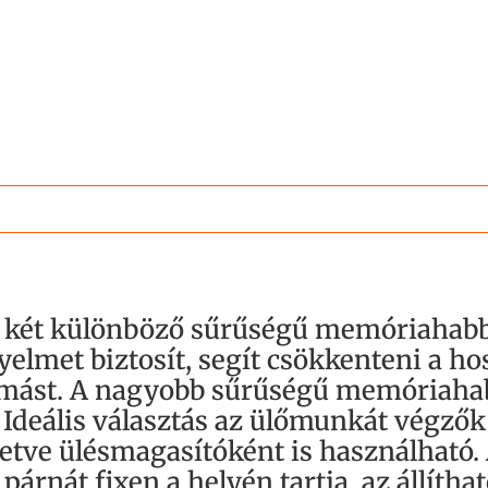
a két különböző sűrűségű memóriahabbó
yelmet biztosít, segít csökkenteni a ho
yomást. A nagyobb sűrűségű memóriaha
. Ideális választás az ülőmunkát végző
etve ülésmagasítóként is használható.
párnát fixen a helyén tartja, az állítha