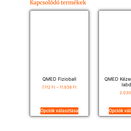
Kapcsolódó termékek
QMED Fizioball
QMED Kézer
lab
7.112
Ft
–
11.938
Ft
2.03
Opciók választása
Opciók vá