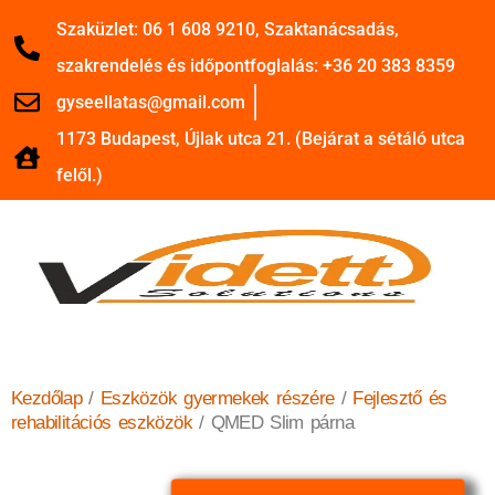
Szaküzlet: 06 1 608 9210, Szaktanácsadás,
szakrendelés és időpontfoglalás: +36 20 383 8359
gyseellatas@gmail.com
1173 Budapest, Újlak utca 21. (Bejárat a sétáló utca
felől.)
Kezdőlap
/
Eszközök gyermekek részére
/
Fejlesztő és
rehabilitációs eszközök
/ QMED Slim párna