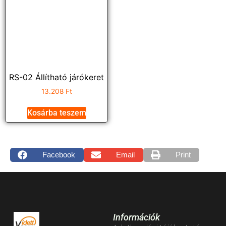
RS-02 Állítható járókeret
13.208
Ft
Kosárba teszem
Facebook
Email
Print
Információk