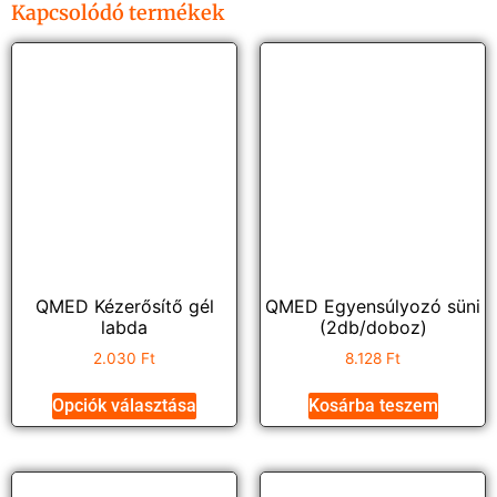
Kapcsolódó termékek
QMED Kézerősítő gél
QMED Egyensúlyozó süni
labda
(2db/doboz)
2.030
Ft
8.128
Ft
Opciók választása
Kosárba teszem