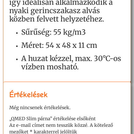
így ideálisan alkalmazkodik a
nyaki gerincszakasz alvás
közben felvett helyzetéhez.
Sűrűség: 55 kg/m3
Méret: 54 x 48 x 11 cm
A huzat kézzel, max. 30°C-os
vízben mosható.
Értékelések
Még nincsenek értékelések.
„QMED Slim párna” értékelése elsőként
Az e-mail címet nem tesszük közzé.
A kötelező
mezőket
*
karakterrel jelöltük