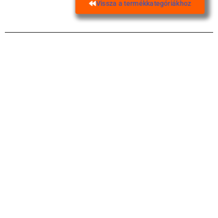
Vissza a termékkategóriákhoz