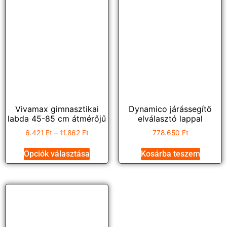
Vivamax gimnasztikai
Dynamico járássegítő
labda 45-85 cm átmérőjű
elválasztó lappal
6.421
Ft
–
11.862
Ft
778.650
Ft
Opciók választása
Kosárba teszem