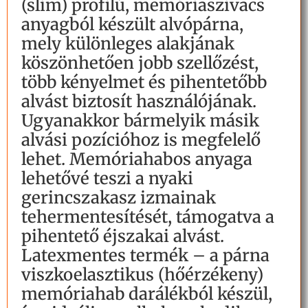
(slim) profilú, memóriaszivacs
anyagból készült alvópárna,
mely különleges alakjának
köszönhetően jobb szellőzést,
több kényelmet és pihentetőbb
alvást biztosít használójának.
Ugyanakkor bármelyik másik
alvási pozícióhoz is megfelelő
lehet. Memóriahabos anyaga
lehetővé teszi a nyaki
gerincszakasz izmainak
tehermentesítését, támogatva a
pihentető éjszakai alvást.
Latexmentes termék – a párna
viszkoelasztikus (hőérzékeny)
memóriahab darálékból készül,