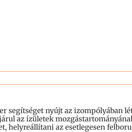
segítséget nyújt az izompólyában létr
ájárul az ízületek mozgástartományának
t, helyreállítani az esetlegesen felbor