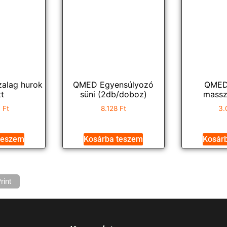
alag hurok
QMED Egyensúlyozó
QMED
tt
süni (2db/doboz)
massz
6
Ft
8.128
Ft
3.
teszem
Kosárba teszem
Kosár
rint