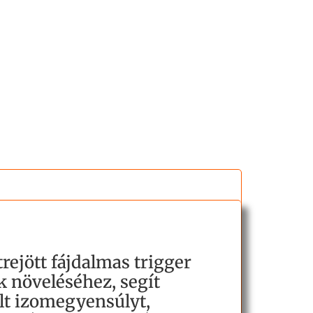
ejött fájdalmas trigger
 növeléséhez, segít
ult izomegyensúlyt,