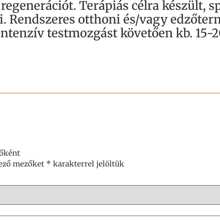
regenerációt. Terápiás célra készült, s
ri. Rendszeres otthoni és/vagy edzőter
intenzív testmozgást követően kb. 15-
sőként
lező mezőket
*
karakterrel jelöltük