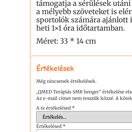
támogatja a sérülések utáni 
a mélyebb szöveteket is elé
sportolók számára ajánlott 
heti 1×1 óra időtartamban.
Méret: 33 * 14 cm
Értékelések
Még nincsenek értékelések.
„QMED Terápiás SMR henger” értékelése el
Az e-mail címet nem tesszük közzé.
A köte
A te értékelésed
*
Értékelésed
*