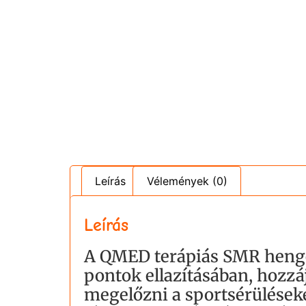
Leírás
Vélemények (0)
Leírás
A QMED terápiás SMR henger 
pontok ellazításában, hozz
megelőzni a sportsérüléseke