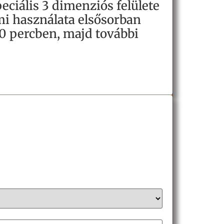
peciális 3 dimenziós felülete
mi használata elsősorban
20 percben, majd további