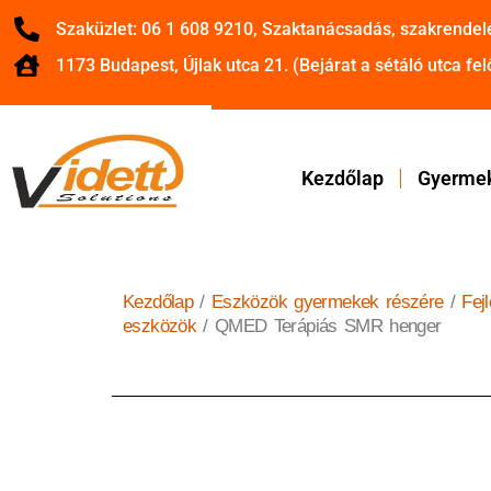
Szaküzlet: 06 1 608 9210, Szaktanácsadás, szakrendel
1173 Budapest, Újlak utca 21. (Bejárat a sétáló utca felő
Kezdőlap
Gyermek
Kezdőlap
/
Eszközök gyermekek részére
/
Fej
eszközök
/ QMED Terápiás SMR henger