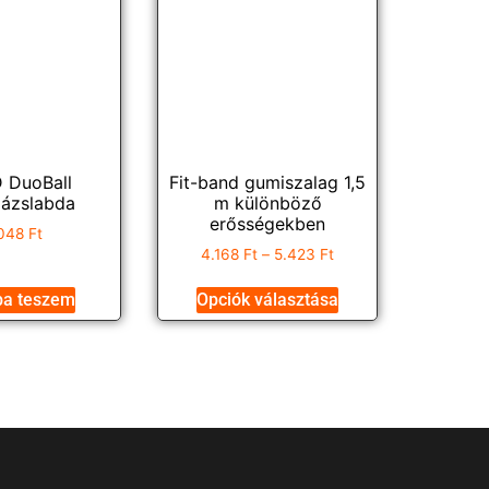
 DuoBall
Fit-band gumiszalag 1,5
ázslabda
m különböző
erősségekben
048
Ft
4.168
Ft
–
5.423
Ft
ba teszem
Opciók választása