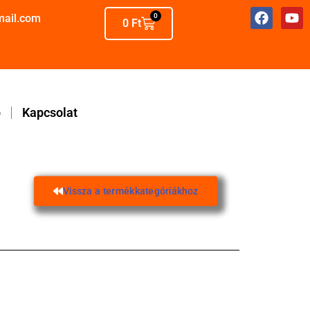
mail.com
0
0
Ft
p
Kapcsolat
Vissza a termékkategóriákhoz