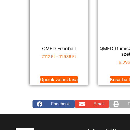
QMED Fizioball
QMED Gumisz
sze
7.112
Ft
–
11.938
Ft
6.09
Opciók választása
Kosárba 
Facebook
Email
P