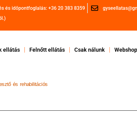
és és időpontfoglalás: +36 20 383 8359
gyseellatas@g
l.)
 ellátás
Felnőtt ellátás
Csak nálunk
Websho
lesztő és rehabilitációs