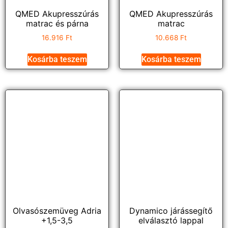
QMED Akupresszúrás
QMED Akupresszúrás
matrac és párna
matrac
16.916
Ft
10.668
Ft
Kosárba teszem
Kosárba teszem
Olvasószemüveg Adria
Dynamico járássegítő
+1,5-3,5
elválasztó lappal