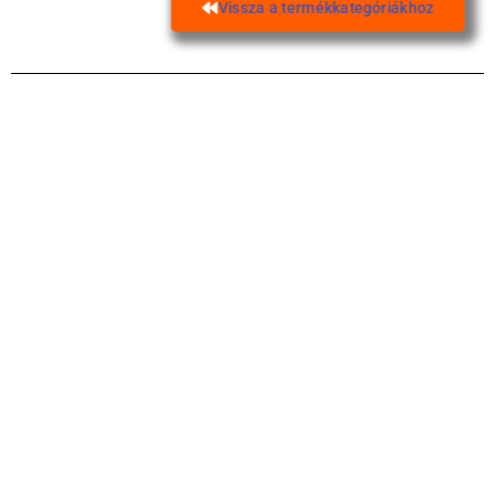
Vissza a termékkategóriákhoz