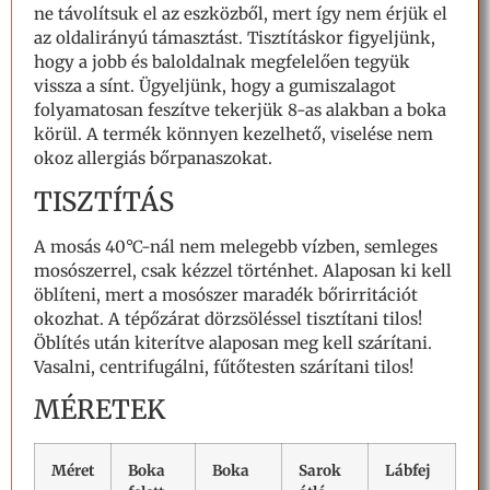
ne távolítsuk el az eszközből, mert így nem érjük el
az oldalirányú támasztást. Tisztításkor figyeljünk,
hogy a jobb és baloldalnak megfelelően tegyük
vissza a sínt. Ügyeljünk, hogy a gumiszalagot
folyamatosan feszítve tekerjük 8-as alakban a boka
körül. A termék könnyen kezelhető, viselése nem
okoz allergiás bőrpanaszokat.
TISZTÍTÁS
A mosás 40°C-nál nem melegebb vízben, semleges
mosószerrel, csak kézzel történhet. Alaposan ki kell
öblíteni, mert a mosószer maradék bőrirritációt
okozhat. A tépőzárat dörzsöléssel tisztítani tilos!
Öblítés után kiterítve alaposan meg kell szárítani.
Vasalni, centrifugálni, fűtőtesten szárítani tilos!
MÉRETEK
Méret
Boka
Boka
Sarok
Lábfej