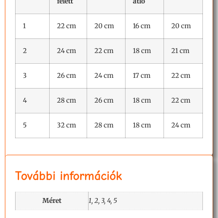
felett
átló
1
22 cm
20 cm
16 cm
20 cm
2
24 cm
22 cm
18 cm
21 cm
3
26 cm
24 cm
17 cm
22 cm
4
28 cm
26 cm
18 cm
22 cm
5
32 cm
28 cm
18 cm
24 cm
További információk
Méret
1, 2, 3, 4, 5