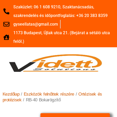
Szaküzlet: 06 1 608 9210, Szaktanácsadás,
szakrendelés és időpontfoglalás: +36 20 383 8359
gyseellatas@gmail.com
1173 Budapest, Újlak utca 21. (Bejárat a sétáló utca
felől.)
Kezdőlap
/
Eszközök felnőttek részére
/
Ortézisek és
protézisek
/ RB-40 Bokarögzítő