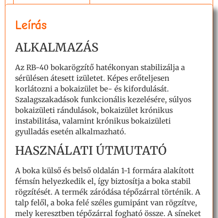
Leírás
ALKALMAZÁS
Az RB-40 bokarögzítő hatékonyan stabilizálja a
sérülésen átesett izületet. Képes erőteljesen
korlátozni a bokaizület be- és kifordulását.
Szalagszakadások funkcionális kezelésére, súlyos
bokaizületi rándulások, bokaizület krónikus
instabilitása, valamint krónikus bokaizületi
gyulladás esetén alkalmazható.
HASZNÁLATI ÚTMUTATÓ
A boka külső és belső oldalán 1-1 formára alakított
fémsín helyezkedik el, így biztosítja a boka stabil
rögzítését. A termék záródása tépőzárral történik. A
talp felől, a boka felé széles gumipánt van rögzítve,
mely keresztben tépőzárral fogható össze. A síneket