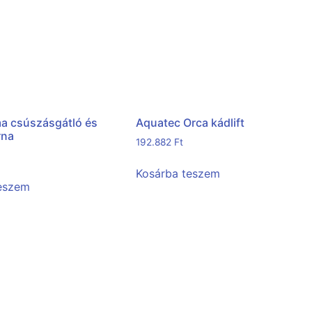
a csúszásgátló és
Aquatec Orca kádlift
rna
192.882
Ft
Kosárba teszem
teszem