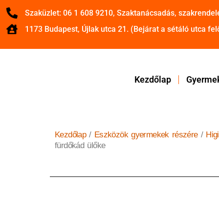
Szaküzlet: 06 1 608 9210, Szaktanácsadás, szakrendel
1173 Budapest, Újlak utca 21. (Bejárat a sétáló utca felő
Kezdőlap
Gyermek
Kezdőlap
/
Eszközök gyermekek részére
/
Hig
fürdőkád ülőke