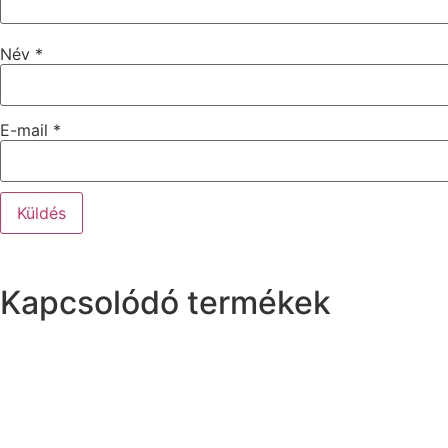
Név
*
E-mail
*
Kapcsolódó termékek