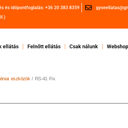
és és időpontfoglalás: +36 20 383 8359
gyseellatas@g
l.)
 ellátás
Felnőtt ellátás
Csak nálunk
Websho
iéniai eszközök
/ RS-41 Fix