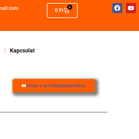
mail.com
0
0
Ft
p
Kapcsolat
Vissza a termékkategóriákhoz