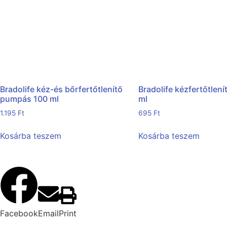
Bradolife kéz-és bőrfertőtlenítő
Bradolife kézfertőtlení
pumpás 100 ml
ml
1.195
Ft
695
Ft
Kosárba teszem
Kosárba teszem
Facebook
Email
Print