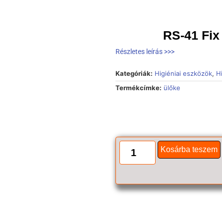
RS-41 Fix
Részletes leírás >>>
Kategóriák:
Higiéniai eszközök
,
H
Termékcímke:
ülőke
Kosárba teszem