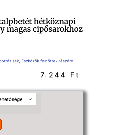
 talpbetét hétköznapi
gy magas cipősarokhoz
ábortézisek
,
Eszközök felnőttek részére
7.244
Ft