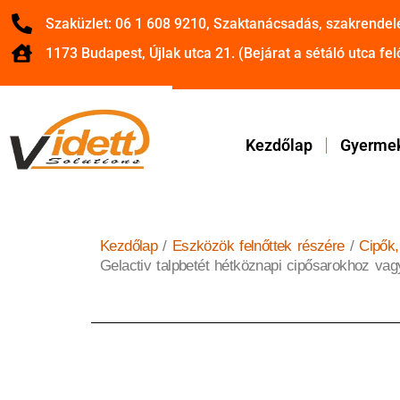
Szaküzlet: 06 1 608 9210, Szaktanácsadás, szakrendel
1173 Budapest, Újlak utca 21. (Bejárat a sétáló utca felő
Kezdőlap
Gyermek
Kezdőlap
/
Eszközök felnőttek részére
/
Cipők,
Gelactiv talpbetét hétköznapi cipősarokhoz v