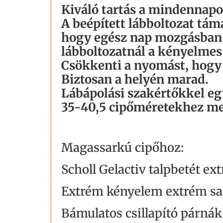
Kiváló tartás a mindennap
A beépített lábboltozat tám
hogy egész nap mozgásban 
lábboltozatnál a kényelmes 
Csökkenti a nyomást, hogy 
Biztosan a helyén marad.
Lábápolási szakértőkkel egy
35-40,5 cipőméretekhez me
Magassarkú cipőhoz:
Scholl Gelactiv talpbetét ex
Extrém kényelem extrém sa
Bámulatos csillapító párná