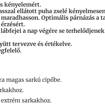
os kényelemért.
asszal ellátott puha zselé kényelmese
maradhasson. Optimális párnázás a ta
érzésért.
lábfejei a nap végére se terhelődjene
ütt tervezve és értékelve.
gfelelő.
tra magas sarkú cipőbe.
rkakhoz.
k extrém sarkakhoz.