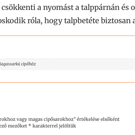
t csökkenti a nyomást a talppárnán és o
oskodik róla, hogy talpbetéte biztosan
Magassarkú cipőhöz
sarokhoz vagy magas cipősarokhoz” értékelése elsőként
lező mezőket
*
karakterrel jelöltük