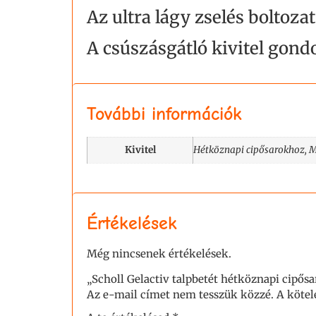
Az ultra lágy zselés boltoza
A csúszásgátló kivitel gond
További információk
Kivitel
Hétköznapi cipősarokhoz, 
Értékelések
Még nincsenek értékelések.
„Scholl Gelactiv talpbetét hétköznapi cipő
Az e-mail címet nem tesszük közzé.
A köte