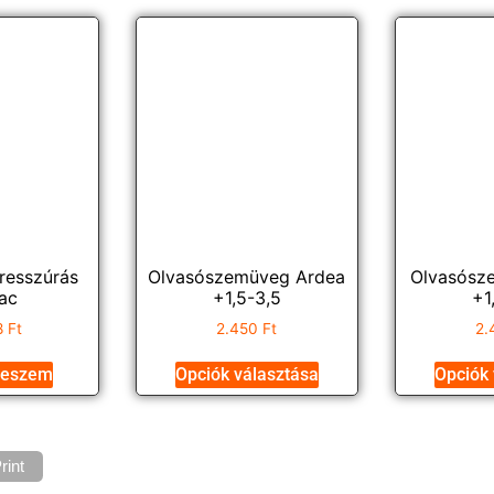
esszúrás
Olvasószemüveg Ardea
Olvasósz
ac
+1,5-3,5
+1
8
Ft
2.450
Ft
2.
teszem
Opciók választása
Opciók 
rint