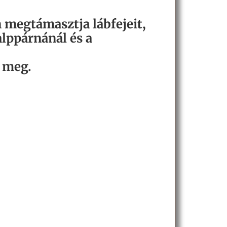
n megtámasztja lábfejeit,
lppárnánál és a
k meg.