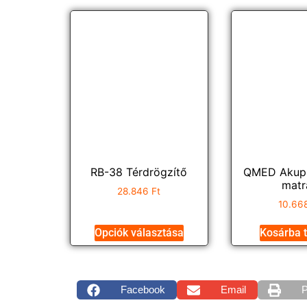
RB-38 Térdrögzítő
QMED Akupr
matr
28.846
Ft
10.66
Opciók választása
Kosárba 
Facebook
Email
P