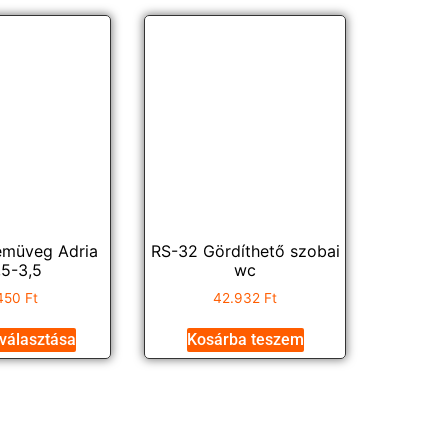
emüveg Adria
RS-32 Gördíthető szobai
,5-3,5
wc
450
Ft
42.932
Ft
választása
Kosárba teszem