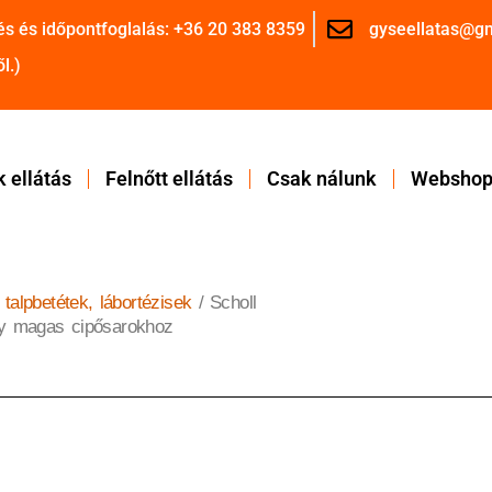
és és időpontfoglalás: +36 20 383 8359
gyseellatas@g
l.)
 ellátás
Felnőtt ellátás
Csak nálunk
Websho
 talpbetétek, lábortézisek
/ Scholl
agy magas cipősarokhoz