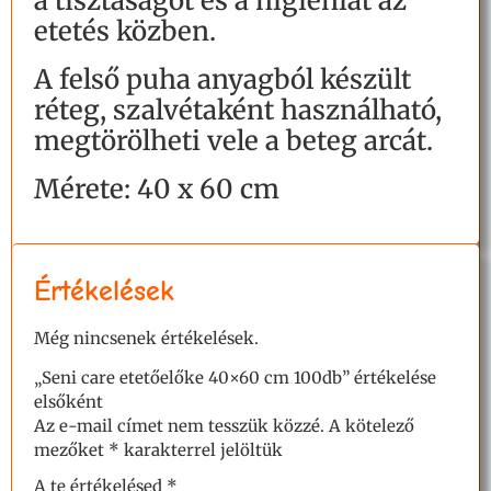
a tisztaságot és a higiéniát az
etetés közben.
A felső puha anyagból készült
réteg, szalvétaként használható,
megtörölheti vele a beteg arcát.
Mérete: 40 x 60 cm
Értékelések
Még nincsenek értékelések.
„Seni care etetőelőke 40×60 cm 100db” értékelése
elsőként
Az e-mail címet nem tesszük közzé.
A kötelező
mezőket
*
karakterrel jelöltük
A te értékelésed
*