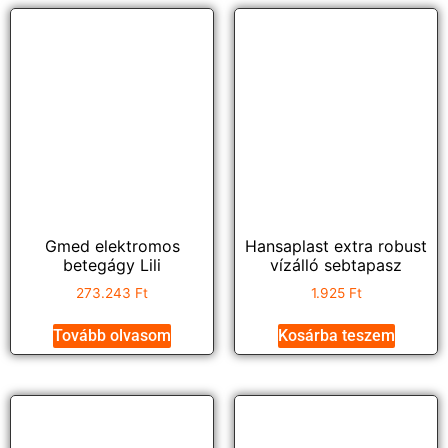
Gmed elektromos
Hansaplast extra robust
betegágy Lili
vízálló sebtapasz
273.243
Ft
1.925
Ft
Tovább olvasom
Kosárba teszem