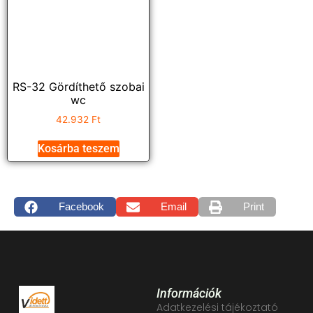
RS-32 Gördíthető szobai
wc
42.932
Ft
Kosárba teszem
Facebook
Email
Print
Információk
Adatkezelési tájékoztató