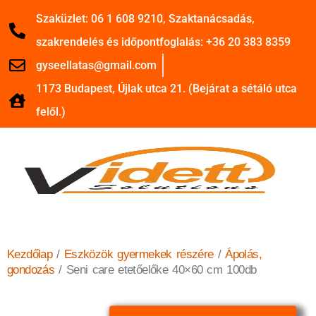
Szaküzlet: 06 1 608 9210, Szaktanácsadás,
szakrendelés és időpontfoglalás: +36 20 383 8359
gyseellatas@gmail.com
1173 Budapest, Újlak utca 21. (Bejárat a sétáló utca
felől.)
Kezdőlap
/
Eszközök gyermekek részére
/
Ápolás,
gondozás
/ Seni care etetőelőke 40×60 cm 100db