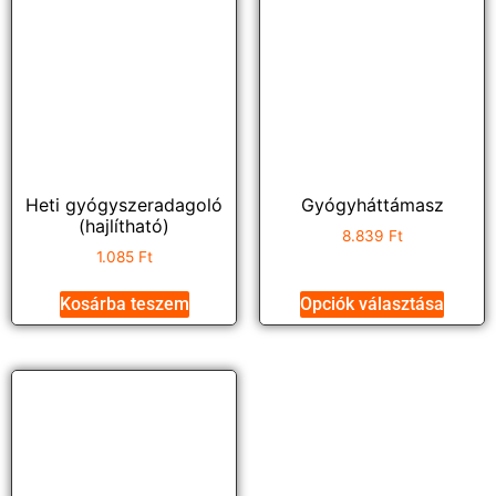
Heti gyógyszeradagoló
Gyógyháttámasz
(hajlítható)
8.839
Ft
1.085
Ft
Kosárba teszem
Opciók választása