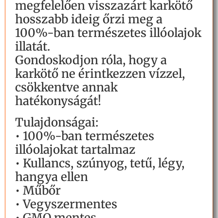
megfelelően visszazárt karkötő
hosszabb ideig őrzi meg a
100%-ban természetes illóolajok
illatát.
Gondoskodjon róla, hogy a
karkötő ne érintkezzen vízzel,
csökkentve annak
hatékonyságát!
Tulajdonságai:
• 100%-ban természetes
illóolajokat tartalmaz
• Kullancs, szúnyog, tetű, légy,
hangya ellen
• Műbőr
• Vegyszermentes
• GMO mentes