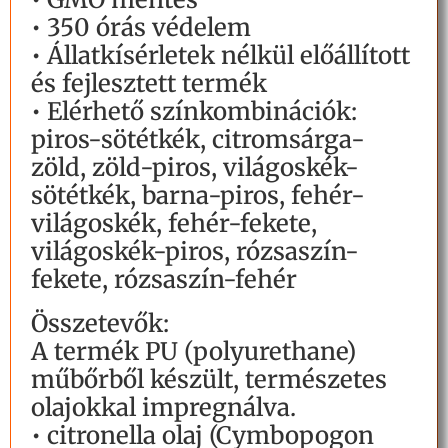
• 350 órás védelem
• Állatkísérletek nélkül előállított
és fejlesztett termék
• Elérhető színkombinációk:
piros-sötétkék, citromsárga-
zöld, zöld-piros, világoskék-
sötétkék, barna-piros, fehér-
világoskék, fehér-fekete,
világoskék-piros, rózsaszín-
fekete, rózsaszín-fehér
Összetevők:
A termék PU (polyurethane)
műbőrből készült, természetes
olajokkal impregnálva.
• citronella olaj (Cymbopogon