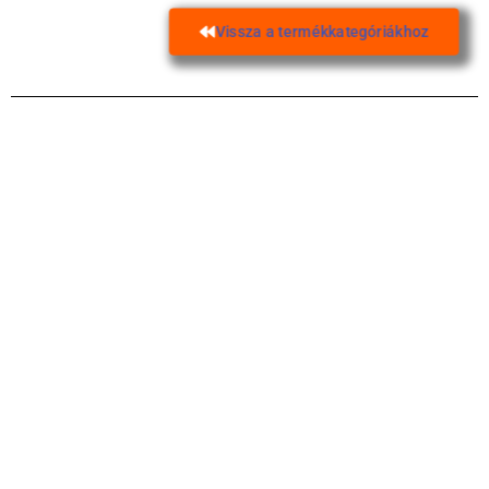
Vissza a termékkategóriákhoz