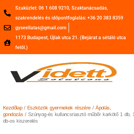
Szaküzlet: 06 1 608 9210, Szaktanácsadás,
szakrendelés és időpontfoglalás: +36 20 383 8359
gyseellatas@gmail.com
1173 Budapest, Újlak utca 21. (Bejárat a sétáló utca
felől.)
Kezdőlap
/
Eszközök gyermekek részére
/
Ápolás,
gondozás
/ Szúnyog-és kullancsriasztó műbőr karkötő 1 db, 
db-os kiszerelés