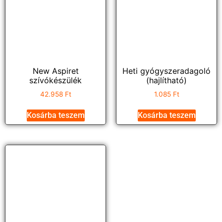
New Aspiret
Heti gyógyszeradagoló
szívókészülék
(hajlítható)
42.958
Ft
1.085
Ft
Kosárba teszem
Kosárba teszem