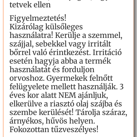
tetvek ellen
Figyelmeztetés!
Kizárólag külsőleges
használatra! Kerülje a szemmel,
szájjal, sebekkel vagy irritált
bőrrel való érintkezést. Irritáció
esetén hagyja abba a termék
használatát és forduljon
orvoshoz. Gyermekek felnőtt
felügyelete mellett használják. 3
éves kor alatt NEM ajánljuk,
elkerülve a riasztó olaj szájba és
szembe kerülését! Tárolja száraz,
árnyékos, hűvös helyen.
Fokozottan tűzveszélyes!