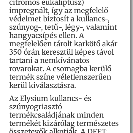
citromos eukaliptusz)
impregnált, így az megfelelő
védelmet biztosít a kullancs-,
szúnyog-, tetű-, légy-, valamint
hangyacsípés ellen. A
megfelelően tárolt karkötő akár
350 órán keresztül képes távol
tartani a nemkívánatos
rovarokat. A csomagba kerülő
termék színe véletlenszerűen
kerül kiválasztásra.
Az Elysium kullancs- és
szúnyogriasztó
termékcsaládjának minden
termékét kizárólag természetes
összetevők alkotják. A DEET