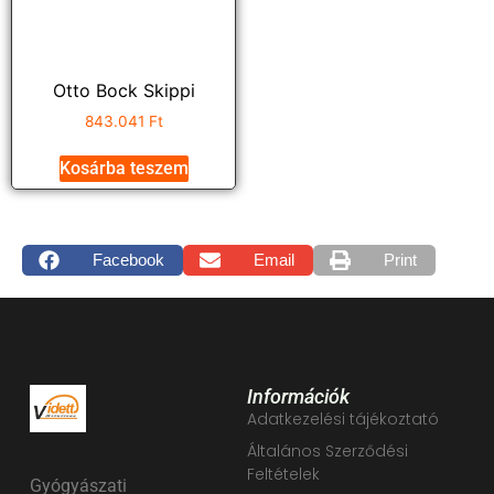
Otto Bock Skippi
843.041
Ft
Kosárba teszem
Facebook
Email
Print
Információk
Adatkezelési tájékoztató
Általános Szerződési
Feltételek
Gyógyászati