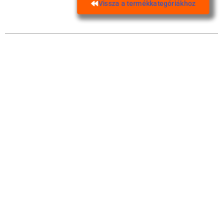
Vissza a termékkategóriákhoz