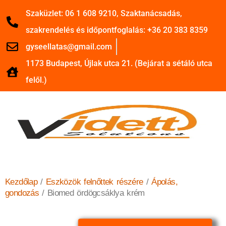
Szaküzlet: 06 1 608 9210, Szaktanácsadás,
szakrendelés és időpontfoglalás: +36 20 383 8359
gyseellatas@gmail.com
1173 Budapest, Újlak utca 21. (Bejárat a sétáló utca
felől.)
Kezdőlap
/
Eszközök felnőttek részére
/
Ápolás,
gondozás
/ Biomed ördögcsáklya krém