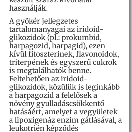
használják.
A gyökér jellegzetes
tartalomanyagai az iridoid-
glikozidok (pl.: prokumbid,
harpagozid, harpagid), ezen
kívül fitoszterinek, flavonoidok,
triterpének és egyszerű cukrok
is megtalálhatók benne.
Feltehetően az iridoid-
glikozidok, közülük is leginkább
a harpagozid a felelősek a
növény gyulladáscsökkentő
hatásáért, amelyet a vegyületek
a lipoxigenáz enzim gátlásával, a
leukotrién képződés