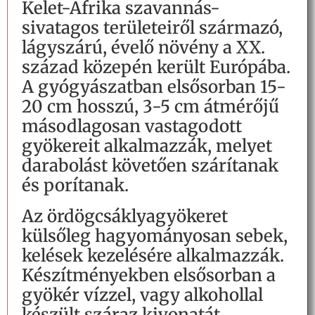
Kelet-Afrika szavannás-
sivatagos területeiről származó,
lágyszárú, évelő növény a XX.
század közepén került Európába.
A gyógyászatban elsősorban 15-
20 cm hosszú, 3-5 cm átmérőjű
másodlagosan vastagodott
gyökereit alkalmazzák, melyet
darabolást követően szárítanak
és porítanak.
Az ördögcsáklyagyökeret
külsőleg hagyományosan sebek,
kelések kezelésére alkalmazzák.
Készítményekben elsősorban a
gyökér vízzel, vagy alkohollal
készült száraz kivonatát