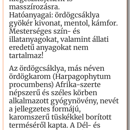
masszírozásra.
Hatóanyagai: ördögcsáklya
gyökér kivonat, mentol, kámfor.
Mesterséges szín- és
illatanyagokat, valamint állati
eredetű anyagokat nem
tartalmaz!
Az ördögcsáklya, más néven
ördögkarom (Harpagophytum
procumbens) Afrika-szerte
népszerű és széles körben
alkalmazott gyógynövény, nevét
a jellegzetes formájú,
karomszerű tüskékkel borított
terméséről kapta. A Dél- és