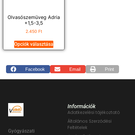
Olvasószemüveg Adria
+1,5-3,5
2.450
Ft
Opciók választása
Facebook
Email
Print
Információk
Adatkezelési tájékoztató
Általános Szerződési
Feltételek
Gyógyászati