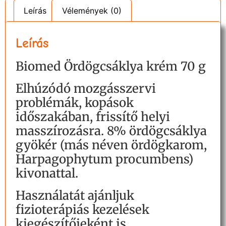
Leírás
Vélemények (0)
Leírás
Biomed Ördögcsáklya krém 70 g
Elhúzódó mozgásszervi
problémák, kopások
időszakában, frissítő helyi
masszírozásra. 8% ördögcsáklya
gyökér (más néven ördögkarom,
Harpagophytum procumbens)
kivonattal.
Használatát ajánljuk
fizioterápiás kezelések
kiegészítőjeként is