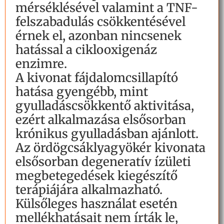
mérséklésével valamint a TNF-
felszabadulás csökkentésével
érnek el, azonban nincsenek
hatással a ciklooxigenáz
enzimre.
A kivonat fájdalomcsillapító
hatása gyengébb, mint
gyulladáscsökkentő aktivitása,
ezért alkalmazása elsősorban
krónikus gyulladásban ajánlott.
Az ördögcsáklyagyökér kivonata
elsősorban degeneratív ízületi
megbetegedések kiegészítő
terápiájára alkalmazható.
Külsőleges használat esetén
mellékhatásait nem írták le,