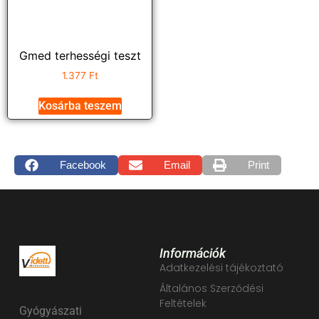
Gmed terhességi teszt
1.377
Ft
Kosárba teszem
Facebook
Email
Print
Információk
Adatkezelési tájékoztató
Általános Szerződési
Feltételek
Gyógyászati