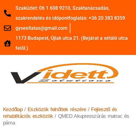
Szaküzlet: 06 1 608 9210, Szaktanácsadás,
szakrendelés és időpontfoglalás: +36 20 383 8359
gyseellatas@gmail.com
1173 Budapest, Újlak utca 21. (Bejárat a sétáló utca
felől.)
Kezdőlap
/
Eszközök felnőttek részére
/
Fejlesztő és
rehabilitációs eszközök
/ QMED Akupresszúrás matrac és
párna