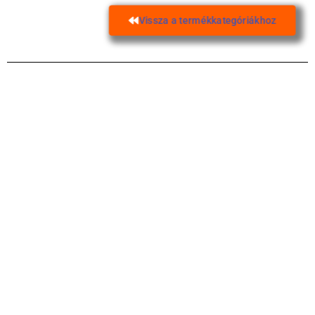
Vissza a termékkategóriákhoz