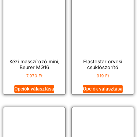
Kézi masszírozó mini,
Elastostar orvosi
Beurer MG16
csuklószorító
7.970
Ft
919
Ft
Opciók választása
Opciók választása