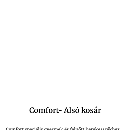
Comfort- Alsó kosár
Comfort
speciális gyermek és felnőtt kerekesszékhez