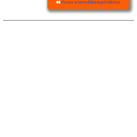
Vissza a termékkategóriákhoz