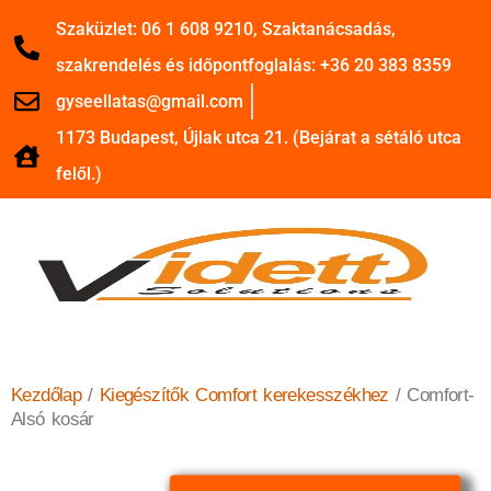
Szaküzlet: 06 1 608 9210, Szaktanácsadás,
szakrendelés és időpontfoglalás: +36 20 383 8359
gyseellatas@gmail.com
1173 Budapest, Újlak utca 21. (Bejárat a sétáló utca
felől.)
Kezdőlap
/
Kiegészítők Comfort kerekesszékhez
/ Comfort-
Alsó kosár