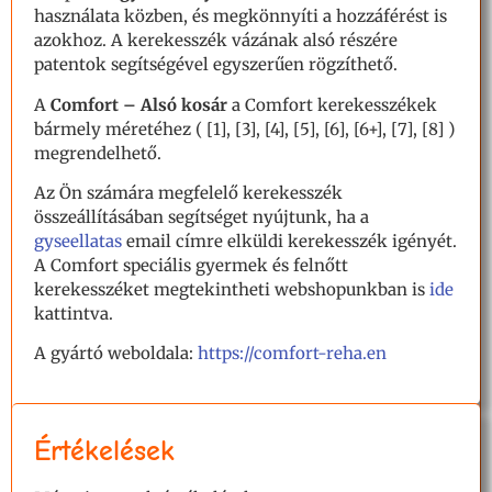
használata közben, és megkönnyíti a hozzáférést is
azokhoz. A kerekesszék vázának alsó részére
patentok segítségével egyszerűen rögzíthető.
A
Comfort – Alsó kosár
a Comfort kerekesszékek
bármely méretéhez ( [1], [3], [4], [5], [6], [6+], [7], [8] )
megrendelhető.
Az Ön számára megfelelő kerekesszék
összeállításában segítséget nyújtunk, ha a
gyseellatas
email címre elküldi kerekesszék igényét.
A Comfort speciális gyermek és felnőtt
kerekesszéket megtekintheti webshopunkban is
ide
kattintva.
A gyártó weboldala:
https://comfort-reha.en
Értékelések