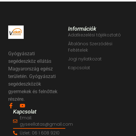
Információk
Adatkezelési tájékoztató
Általános Szerződési
Feltételek
Gyógyászati
Jogi nyilatkozat
segédeszköz ellátás
Kapcsolat
Magyarország egész
területén. Gyógyászati
segédeszközök
gyermekek és felnőttek
részére.
Kapcsolat
Email:
gyseellatas@gmail.com
Üzlet: 06 1 608 9210