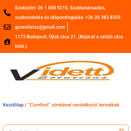
Szaküzlet: 06 1 608 9210, Szaktanácsadás,
szakrendelés és időpontfoglalás: +36 20 383 8359
gyseellatas@gmail.com
1173 Budapest, Újlak utca 21. (Bejárat a sétáló utca
felől.)
Kezdőlap
/ “Comfort” címkével rendelkező termékek