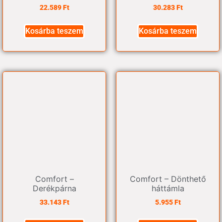
22.589
Ft
30.283
Ft
Kosárba teszem
Kosárba teszem
Comfort –
Comfort – Dönthető
Derékpárna
háttámla
33.143
Ft
5.955
Ft