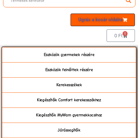
Ugrás a kosár oldalra
0
0
Ft
Eszközök gyermekek részére
Eszközök felnőttek részére
Kerekesszékek
Kiegészítők Comfort kerekesszékhez
Kiegészítők MyWam gyermekkocsihoz
Járássegítők