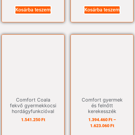
Kosárba teszem
Kosárba teszem
Comfort Coala
Comfort gyermek
fekvő gyermekkocsi
és felnőtt
hordágyfunkcióval
kerekesszék
1.541.250
Ft
1.394.460
Ft
–
1.623.060
Ft