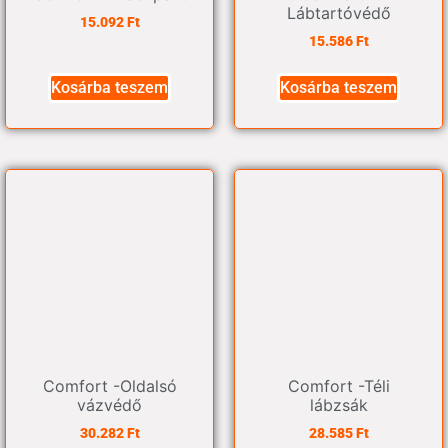
Lábtartóvédő
15.092
Ft
15.586
Ft
Kosárba teszem
Kosárba teszem
Comfort -Oldalsó
Comfort -Téli
vázvédő
lábzsák
30.282
Ft
28.585
Ft