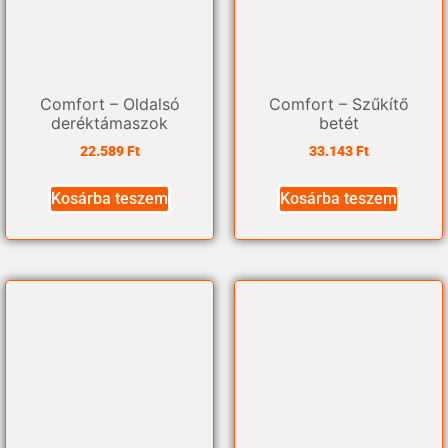
Comfort – Oldalsó
Comfort – Szűkítő
deréktámaszok
betét
22.589
Ft
33.143
Ft
Kosárba teszem
Kosárba teszem