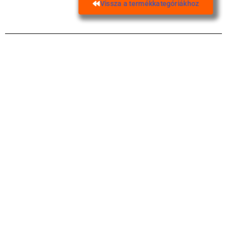
Vissza a termékkategóriákhoz