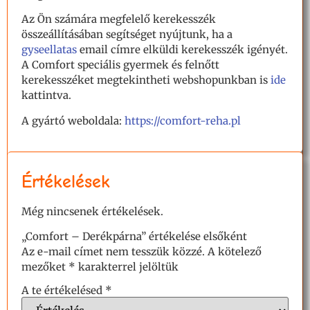
Az Ön számára megfelelő kerekesszék
összeállításában segítséget nyújtunk, ha a
gyseellatas
email címre elküldi kerekesszék igényét.
A Comfort speciális gyermek és felnőtt
kerekesszéket megtekintheti webshopunkban is
ide
kattintva.
A gyártó weboldala:
https://comfort-reha.pl
Értékelések
Még nincsenek értékelések.
„Comfort – Derékpárna” értékelése elsőként
Az e-mail címet nem tesszük közzé.
A kötelező
mezőket
*
karakterrel jelöltük
A te értékelésed
*