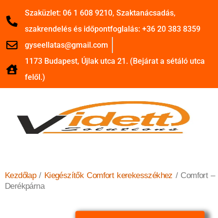
Szaküzlet: 06 1 608 9210, Szaktanácsadás,
szakrendelés és időpontfoglalás: +36 20 383 8359
gyseellatas@gmail.com
1173 Budapest, Újlak utca 21. (Bejárat a sétáló utca
felől.)
Kezdőlap
/
Kiegészítők Comfort kerekesszékhez
/ Comfort –
Derékpárna