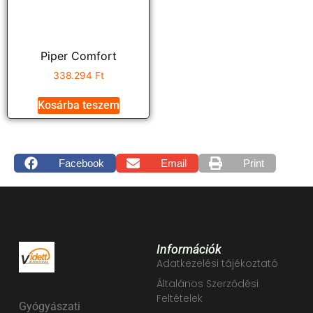
Piper Comfort
338.294
Ft
Kosárba teszem
Facebook
Email
Print
Információk
Adatkezelési tájékoztató
Általános Szerződési
Feltételek
Gyógyászati