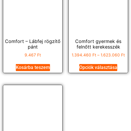
Comfort – Lábfej rögzítő
Comfort gyermek és
pánt
felnőtt kerekesszék
9.467
Ft
1.394.460
Ft
–
1.623.060
Ft
Kosárba teszem
Opciók választása