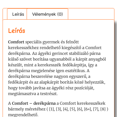
Leírás
Vélemények (0)
Leírás
Comfort
speciális gyermek és felnőtt
kerekesszékhez rendelhető kiegészítő a Comfort
derékpárna. Az ágyéki gerincet stabilizáló párna
külső szövet borítása ugyanabból a kárpit anyagból
készült, mint a kerekesszék fedőkárpitja, így a
derékpárna megjelenése igen esztétikus. A
derékpárna beszerelése nagyon egyszerű, a
fedőkárpit és az alapkárpit borítás közé helyezzük,
hogy tovább javítsa az ágyéki rész pozícióját,
megtámasztva a testrészt.
A
Comfort – derékpárna
a Comfort kerekesszékek
bármely méretéhez ( [1], [3], [4], [5], [6], [6+], [7], [8] )
megrendelhető.