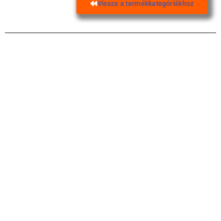
Vissza a termékkategóriákhoz