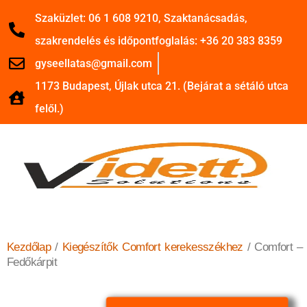
Szaküzlet: 06 1 608 9210, Szaktanácsadás,
szakrendelés és időpontfoglalás: +36 20 383 8359
gyseellatas@gmail.com
1173 Budapest, Újlak utca 21. (Bejárat a sétáló utca
felől.)
Kezdőlap
/
Kiegészítők Comfort kerekesszékhez
/ Comfort –
Fedőkárpit