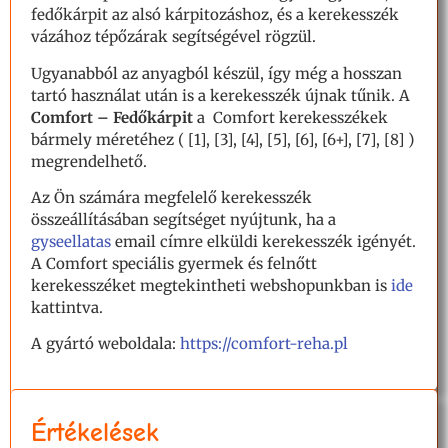
fedőkárpit az alsó kárpitozáshoz, és a kerekesszék
vázához tépőzárak segítségével rögzül.
Ugyanabból az anyagból készül, így még a hosszan
tartó használat után is a kerekesszék újnak tűnik. A
Comfort – Fedőkárpit
a Comfort kerekesszékek
bármely méretéhez ( [1], [3], [4], [5], [6], [6+], [7], [8] )
megrendelhető.
Az Ön számára megfelelő kerekesszék
összeállításában segítséget nyújtunk, ha a
gyseellatas
email címre elküldi kerekesszék igényét.
A Comfort speciális gyermek és felnőtt
kerekesszéket megtekintheti webshopunkban is
ide
kattintva.
A gyártó weboldala:
https://comfort-reha.pl
Értékelések