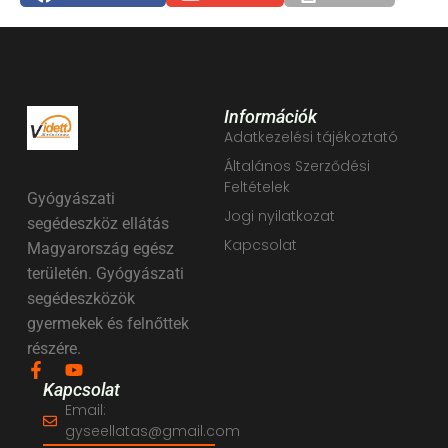
Információk
Adatkezelési tájékoztató
Általános Szerződési
Feltételek
Gyógyászati
Jogi nyilatkozat
segédeszköz ellátás
Kapcsolat
Magyarország egész
területén. Gyógyászati
segédeszközök
gyermekek és felnőttek
részére.
Kapcsolat
Email:
gyseellatas@gmail.com