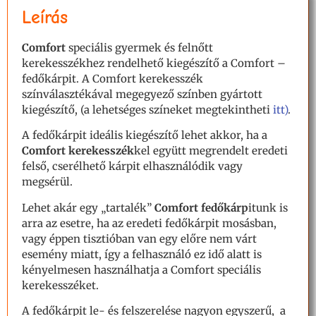
Leírás
Comfort
speciális gyermek és felnőtt
kerekesszékhez rendelhető kiegészítő a Comfort –
fedőkárpit. A Comfort kerekesszék
színválasztékával megegyező színben gyártott
kiegészítő, (a lehetséges színeket megtekintheti
itt)
.
A fedőkárpit ideális kiegészítő lehet akkor, ha a
Comfort kerekesszék
kel együtt megrendelt eredeti
felső, cserélhető kárpit elhasználódik vagy
megsérül.
Lehet akár egy „tartalék”
Comfort fedőkárp
itunk is
arra az esetre, ha az eredeti fedőkárpit mosásban,
vagy éppen tisztióban van egy előre nem várt
esemény miatt, így a felhasználó ez idő alatt is
kényelmesen használhatja a Comfort speciális
kerekesszéket.
A fedőkárpit le- és felszerelése nagyon egyszerű, a