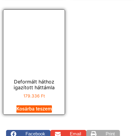
Deformált háthoz
igazított háttámla
179.336
Ft
Kosárba teszem
Facebook
Email
Print