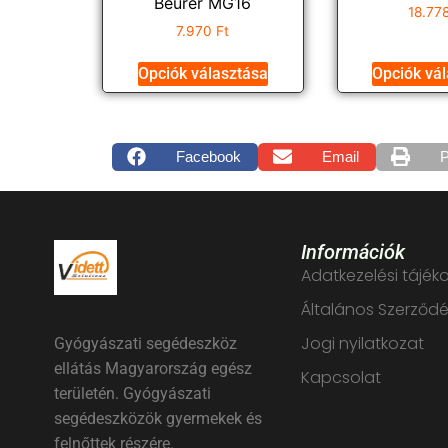
Beurer MG16
18.77
7.970
Ft
Opciók választása
Opciók vá
Facebook
Email
P
Információk
Adatkezelési tájék
Általános Szerződés
Jogi nyilatkozat
Gyógyászati segédeszköz
ellátás Magyarország egész
Kapcsolat
területén. Gyógyászati
segédeszközök gyermekek és
felnőttek részére.