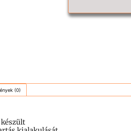
ények (0)
 készült
artás kialakulását