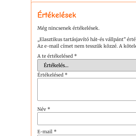
Értékelések
Még nincsenek értékelések.
„Elasztikus tartásjavító hát-és vállpánt” ért
Az e-mail címet nem tesszük közzé.
A köte
A te értékelésed
*
Értékelésed
*
Név
*
E-mail
*