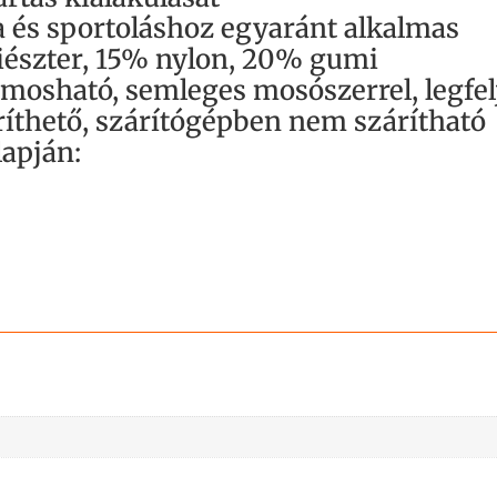
 és sportoláshoz egyaránt alkalmas
iészter, 15% nylon, 20% gumi
 mosható, semleges mosószerrel, legfe
íthető, szárítógépben nem szárítható
lapján: