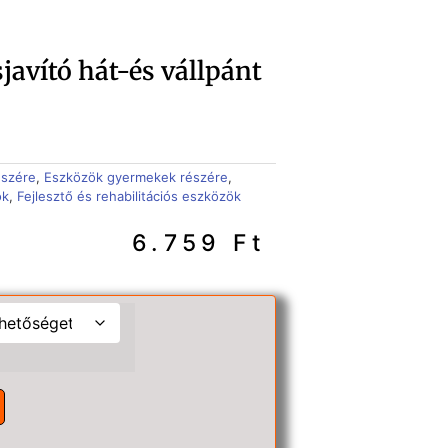
sjavító hát-és vállpánt
észére
,
Eszközök gyermekek részére
,
ök
,
Fejlesztő és rehabilitációs eszközök
6.759
Ft