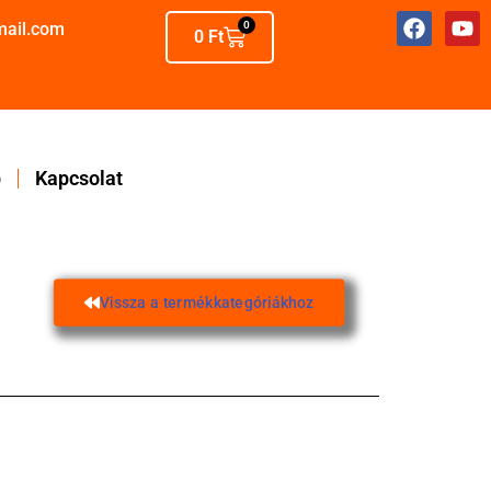
mail.com
0
0
Ft
p
Kapcsolat
Vissza a termékkategóriákhoz