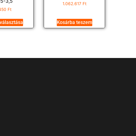
,5-3,5
1.062.617
Ft
450
Ft
választása
Kosárba teszem