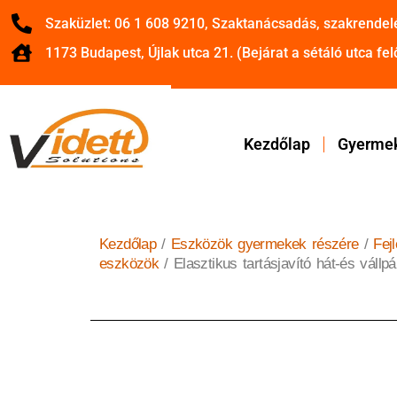
Szaküzlet: 06 1 608 9210, Szaktanácsadás, szakrendel
1173 Budapest, Újlak utca 21. (Bejárat a sétáló utca felő
Kezdőlap
Gyermek
Kezdőlap
/
Eszközök gyermekek részére
/
Fej
eszközök
/ Elasztikus tartásjavító hát-és vállpá