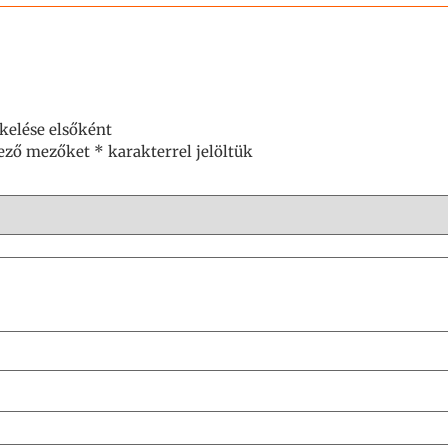
ékelése elsőként
lező mezőket
*
karakterrel jelöltük