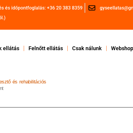
és és időpontfoglalás: +36 20 383 8359
gyseellatas@g
l.)
 ellátás
Felnőtt ellátás
Csak nálunk
Websho
lesztő és rehabilitációs
nt