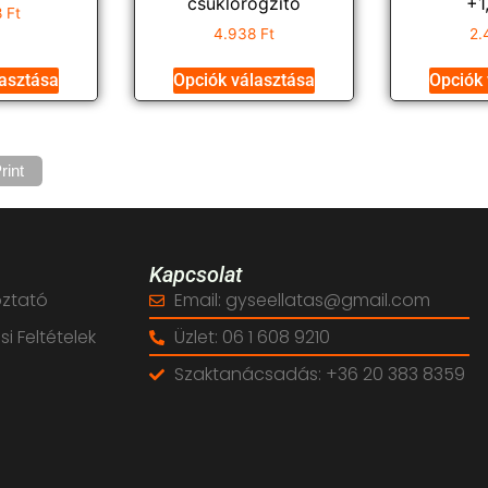
csuklórögzítő
+1
8
Ft
4.938
Ft
2.
lasztása
Opciók választása
Opciók 
rint
Kapcsolat
oztató
Email: gyseellatas@gmail.com
i Feltételek
Üzlet: 06 1 608 9210
Szaktanácsadás: +36 20 383 8359