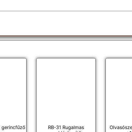
 gerincfűző
RB-31 Rugalmas
Olvasósz