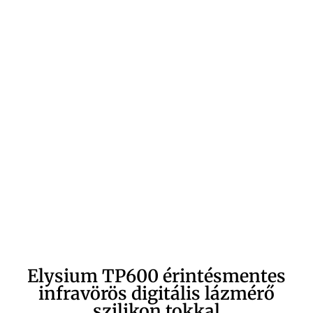
Elysium TP600 érintésmentes
infravörös digitális lázmérő
szilikon tokkal