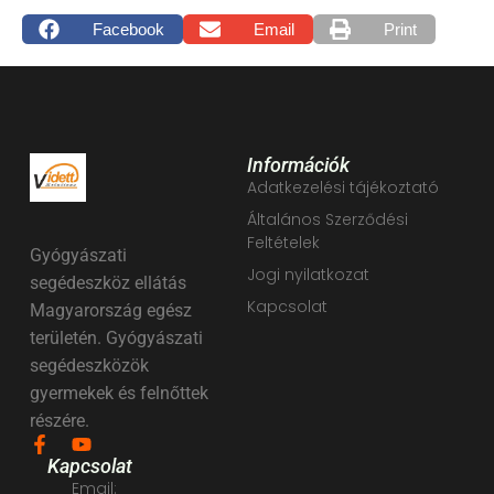
Facebook
Email
Print
Információk
Adatkezelési tájékoztató
Általános Szerződési
Feltételek
Gyógyászati
Jogi nyilatkozat
segédeszköz ellátás
Kapcsolat
Magyarország egész
területén. Gyógyászati
segédeszközök
gyermekek és felnőttek
részére.
Kapcsolat
Email: