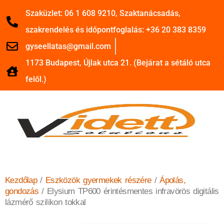
Szaküzlet: 06 1 608 9210, Szaktanácsadás,
szakrendelés és időpontfoglalás: +36 20 383 8359
gyseellatas@gmail.com
1173 Budapest, Újlak utca 21. (Bejárat a sétáló utca
felől.)
Kezdőlap
/
Eszközök gyermekek részére
/
Ápolás,
gondozás
/ Elysium TP600 érintésmentes infravörös digitális
lázmérő szilikon tokkal