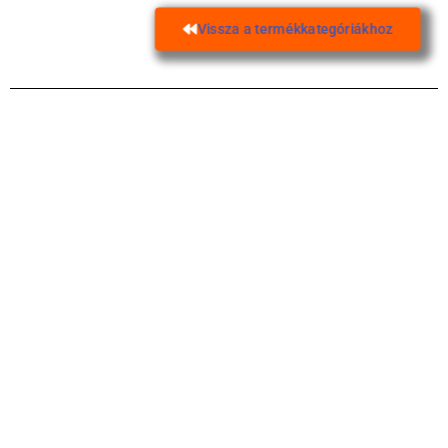
Vissza a termékkategóriákhoz