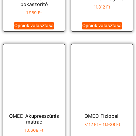
bokaszorító
11.812
Ft
1.989
Ft
Opciók választása
Opciók választása
QMED Akupresszúrás
QMED Fizioball
matrac
7.112
Ft
–
11.938
Ft
10.668
Ft