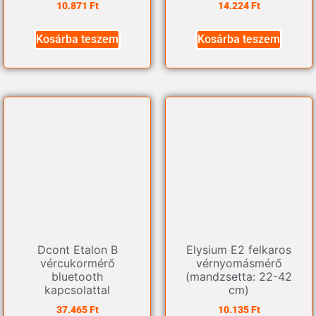
10.871
Ft
14.224
Ft
Kosárba teszem
Kosárba teszem
Dcont Etalon B
Elysium E2 felkaros
vércukormérő
vérnyomásmérő
bluetooth
(mandzsetta: 22-42
kapcsolattal
cm)
37.465
Ft
10.135
Ft