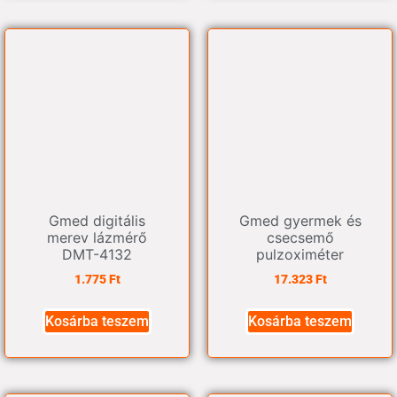
Gmed digitális
Gmed gyermek és
merev lázmérő
csecsemő
DMT-4132
pulzoximéter
1.775
Ft
17.323
Ft
Kosárba teszem
Kosárba teszem