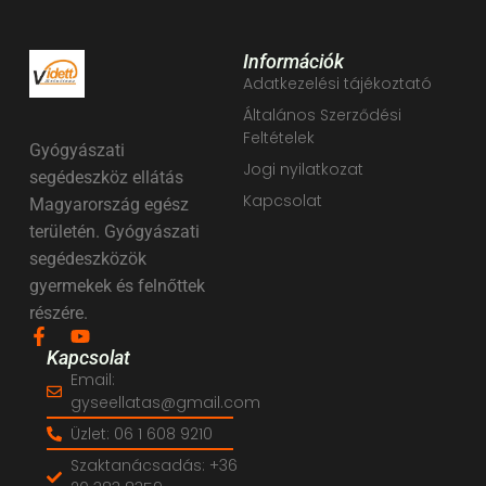
Értékelés:
1.036
Ft
0
/
5
Információk
Adatkezelési tájékoztató
Általános Szerződési
Feltételek
Gyógyászati
Jogi nyilatkozat
segédeszköz ellátás
Kapcsolat
Magyarország egész
területén. Gyógyászati
segédeszközök
gyermekek és felnőttek
részére.
Kapcsolat
Email:
gyseellatas@gmail.com
Üzlet: 06 1 608 9210
Szaktanácsadás: +36