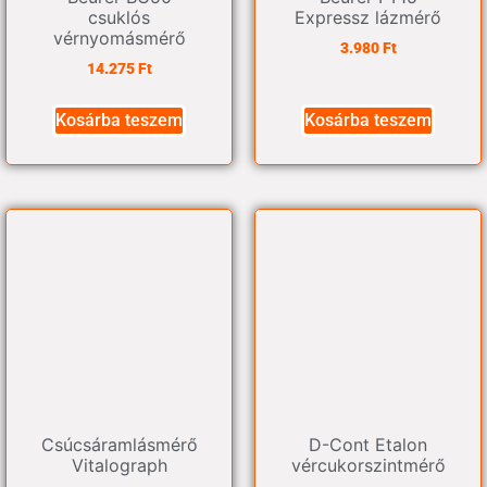
csuklós
Expressz lázmérő
vérnyomásmérő
3.980
Ft
14.275
Ft
Kosárba teszem
Kosárba teszem
Csúcsáramlásmérő
D-Cont Etalon
Vitalograph
vércukorszintmérő