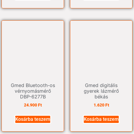
Gmed Bluetooth-os
Gmed digitális
vérnyomásmérő
gyerek lázmérő
DBP-6277B
békás
24.900
Ft
1.620
Ft
Kosárba teszem
Kosárba teszem