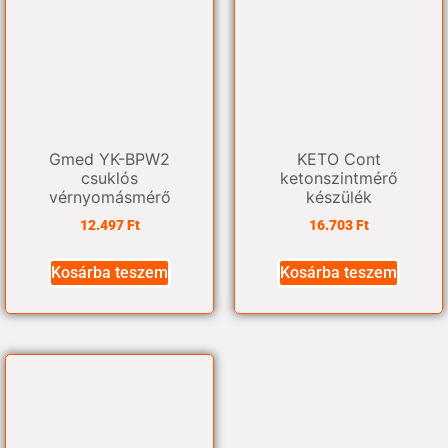
Gmed YK-BPW2
KETO Cont
csuklós
ketonszintmérő
vérnyomásmérő
készülék
12.497
Ft
16.703
Ft
Kosárba teszem
Kosárba teszem