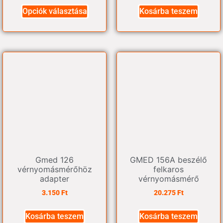
Opciók választása
Kosárba teszem
Gmed 126
GMED 156A beszélő
vérnyomásmérőhöz
felkaros
adapter
vérnyomásmérő
3.150
Ft
20.275
Ft
Kosárba teszem
Kosárba teszem