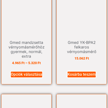
Gmed mandzsetta
Gmed YK-BPA2
vérnyomásmérőhöz
felkaros
gyermek, normál,
vérnyomásmérő
extra
15.062
Ft
4.965
Ft
–
5.320
Ft
Opciók választása
Kosárba teszem