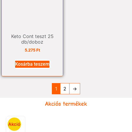
Keto Cont teszt 25
db/doboz
5.275
Ft
Kosárba teszem
1
2
→
Akciós termékek
Akció