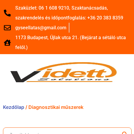
Szaküzlet: 06 1 608 9210, Szaktanácsadás,
szakrendelés és időpontfoglalás: +36 20 383 8359
gyseellatas@gmail.com
1173 Budapest, Újlak utca 21. (Bejárat a sétáló utca
felől.)
Kezdőlap
/ Diagnosztikai műszerek