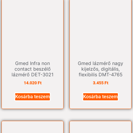
Gmed Infra non
Gmed lázmérő nagy
contact beszélő
kijelzős, digitális,
lázmérő DET-3021
flexibilis DMT-4765
14.020
Ft
3.455
Ft
Kosárba teszem
Kosárba teszem