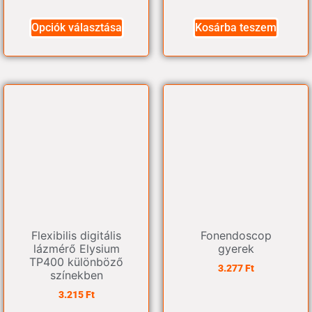
Opciók választása
Kosárba teszem
Flexibilis digitális
Fonendoscop
lázmérő Elysium
gyerek
TP400 különböző
3.277
Ft
színekben
3.215
Ft