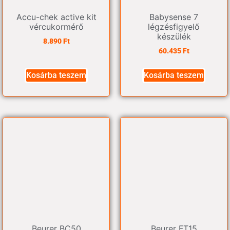
Accu-chek active kit
Babysense 7
vércukormérő
légzésfigyelő
készülék
8.890
Ft
60.435
Ft
Kosárba teszem
Kosárba teszem
Beurer BC50
Beurer FT15