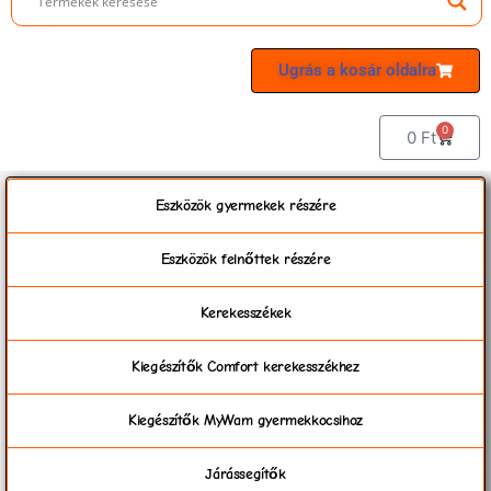
Ugrás a kosár oldalra
0
0
Ft
Eszközök gyermekek részére
Eszközök felnőttek részére
Kerekesszékek
Kiegészítők Comfort kerekesszékhez
Kiegészítők MyWam gyermekkocsihoz
Járássegítők