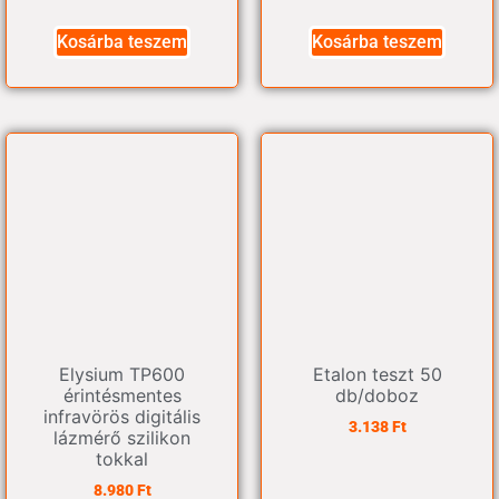
Kosárba teszem
Kosárba teszem
Elysium TP600
Etalon teszt 50
érintésmentes
db/doboz
infravörös digitális
3.138
Ft
lázmérő szilikon
tokkal
8.980
Ft