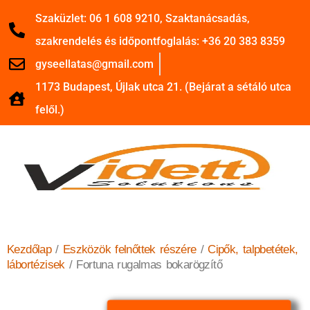
Szaküzlet: 06 1 608 9210, Szaktanácsadás,
szakrendelés és időpontfoglalás: +36 20 383 8359
gyseellatas@gmail.com
1173 Budapest, Újlak utca 21. (Bejárat a sétáló utca
felől.)
Kezdőlap
/
Eszközök felnőttek részére
/
Cipők, talpbetétek,
lábortézisek
/ Fortuna rugalmas bokarögzítő