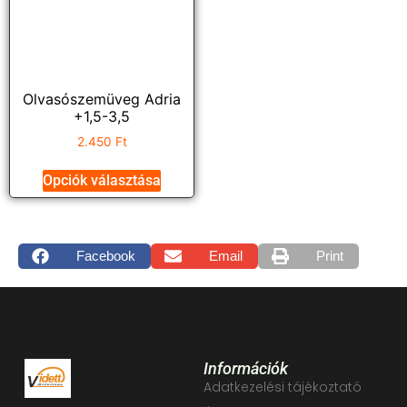
Olvasószemüveg Adria
+1,5-3,5
2.450
Ft
Opciók választása
Facebook
Email
Print
Információk
Adatkezelési tájékoztató