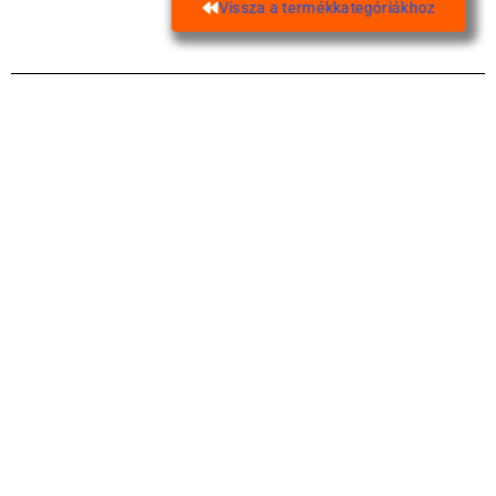
Vissza a termékkategóriákhoz